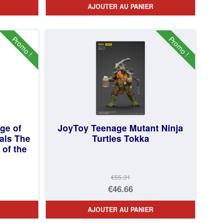
AJOUTER AU PANIER
initial
prix
était :
actuel
€79.90.
est :
Promo !
Promo !
€67.56.
ge of
JoyToy Teenage Mutant Ninja
als The
Turtles Tokka
 of the
€55.31
Le
€46.66
prix
Le
AJOUTER AU PANIER
initial
prix