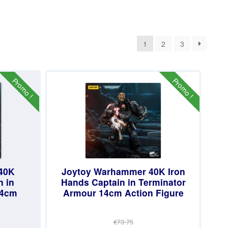
1
2
3
Promo !
Promo !
40K
Joytoy Warhammer 40K Iron
n in
Hands Captain in Terminator
14cm
Armour 14cm Action Figure
€73.75