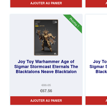
AJOUTER AU PANIER
initial
prix
était :
actuel
€49.17.
est :
Promo !
€45.43.
Joy Toy Warhammer Age of
Joy T
Sigmar Stormcast Eternals The
Sigmar 
Blacktalons Neave Blacktalon
Black
€86.05
Le
€67.56
prix
Le
AJOUTER AU PANIER
initial
prix