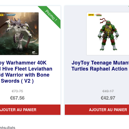
était :
actuel
était :
actuel
€79.90.
est :
€73.75.
est :
Promo !
€66.33.
€57.72.
oy Warhammer 40K
JoyToy Teenage Mutant
 Hive Fleet Leviathan
Turtles Raphael Action
id Warrior with Bone
Swords ( V2 )
€73.75
€49.17
Le
Le
€67.56
€42.97
prix
Le
prix
Le
AJOUTER AU PANIER
AJOUTER AU PANIER
initial
prix
initial
prix
était :
actuel
était :
actuel
Trié
résultats
€73.75.
est :
€49.17.
est :