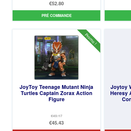
Le
€52.80
prix
Le
PRÉ COMMANDE
initial
prix
était :
actuel
€57.77.
est :
Promo !
€52.80.
JoyToy Teenage Mutant Ninja
Joytoy
Turtles Captain Zorax Action
Heresy 
Figure
Con
€49.17
Le
€45.43
prix
Le