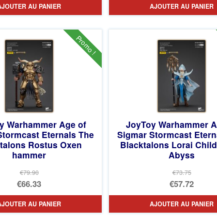
AJOUTER AU PANIER
AJOUTER AU PANIER
initial
prix
initial
prix
était :
actuel
était :
actuel
€73.75.
est :
€79.90.
est :
Promo !
€67.56.
€66.33.
oy Warhammer Age of
JoyToy Warhammer A
Stormcast Eternals The
Sigmar Stormcast Etern
talons Rostus Oxen
Blacktalons Lorai Child
hammer
Abyss
€79.90
€73.75
Le
Le
€66.33
€57.72
prix
Le
prix
Le
AJOUTER AU PANIER
AJOUTER AU PANIER
initial
prix
initial
prix