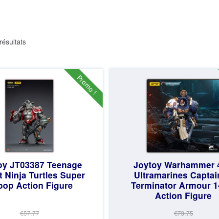
Trié
résultats
du
plus
récent
Promo !
au
plus
ancien
oy JT03387 Teenage
Joytoy Warhammer 
 Ninja Turtles Super
Ultramarines Captai
op Action Figure
Terminator Armour 
Action Figure
€57.77
€73.75