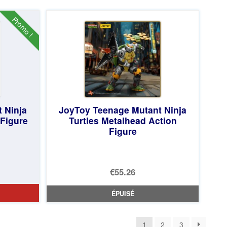
était :
actuel
€55.31.
est :
Promo !
€46.66.
 Ninja
JoyToy Teenage Mutant Ninja
 Figure
Turtles Metalhead Action
Figure
€55.26
ÉPUISÉ
1
2
3