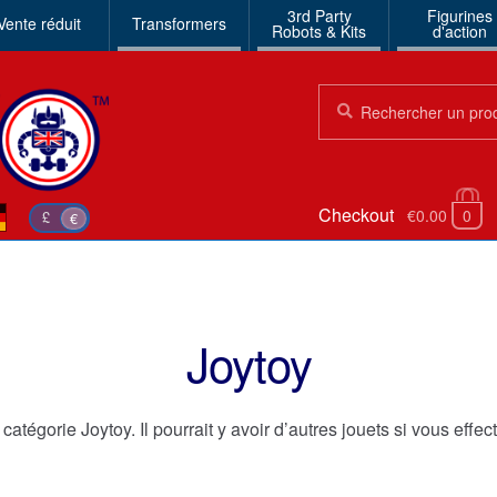
3rd Party
Figurines
Vente réduit
Transformers
Robots & Kits
d'action
Chercher:
Chercher
Checkout
€0.00
0
£
€
Joytoy
 catégorie Joytoy. Il pourrait y avoir d’autres jouets si vous effe