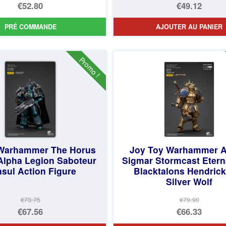
Le
Le
€52.80
€49.12
prix
Le
prix
Le
PRÉ COMMANDE
AJOUTER AU PANIER
initial
prix
initial
prix
était :
actuel
était :
actuel
€57.77.
est :
€73.75.
est :
Promo !
€52.80.
€49.12.
 Warhammer The Horus
Joy Toy Warhammer A
Alpha Legion Saboteur
Sigmar Stormcast Etern
sul Action Figure
Blacktalons Hendric
Silver Wolf
€73.75
€79.90
Le
Le
€67.56
€66.33
prix
Le
prix
Le