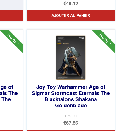
Le
€49.12
prix
Le
AJOUTER AU PANIER
initial
prix
était :
actuel
€73.75.
est :
Promo !
Promo !
€49.12.
ge of
Joy Toy Warhammer Age of
als The
Sigmar Stormcast Eternals The
k The
Blacktalons Shakana
Goldenblade
€79.90
Le
€67.56
prix
Le