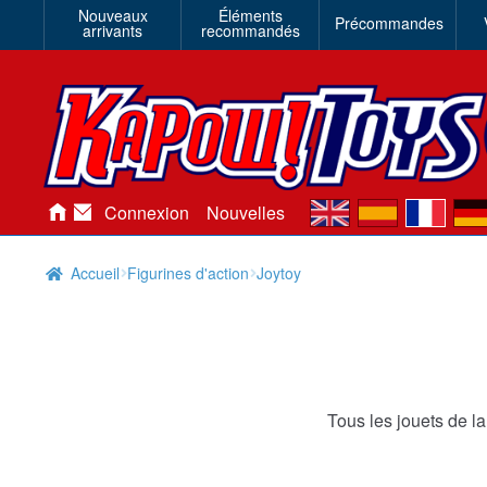
Nouveaux
Éléments
Précommandes
arrivants
recommandés
en
es
fr
de
Connexion
Nouvelles
Accueil
Figurines d'action
Joytoy
Tous les jouets de la