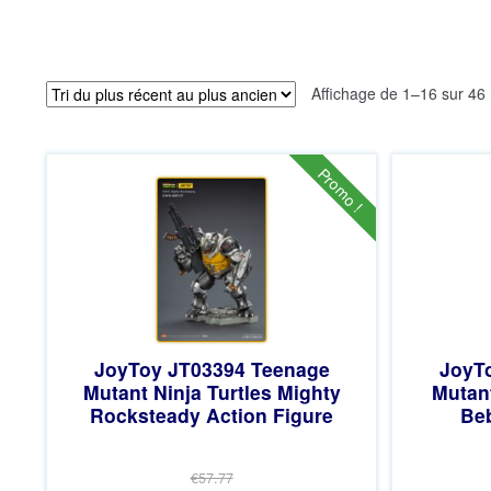
Affichage de 1–16 sur 46 
Promo !
JoyToy JT03394 Teenage
JoyT
Mutant Ninja Turtles Mighty
Mutant
Rocksteady Action Figure
Beb
€57.77