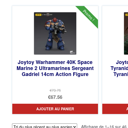
était :
actuel
€86.05.
est :
Promo !
€67.56.
Joytoy Warhammer 40K Space
Joyt
Marine 2 Ultramarines Sergeant
Tyranid
Gadriel 14cm Action Figure
Tyran
€73.75
Le
€67.56
prix
Le
AJOUTER AU PANIER
initial
prix
était :
actuel
Affichage de 1–16 sur 46 
€73.75.
est :