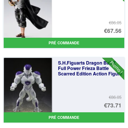
€86.05
Le
€67.56
pr
Le
PRÉ COMMANDE
ini
pr
éta
ac
Promo !
S.H.Figuarts Dragon Ball Z
€8
es
Full Power Frieza Battle
Scarred Edition Action Figure
€6
€86.05
Le
€73.71
pr
Le
PRÉ COMMANDE
ini
pr