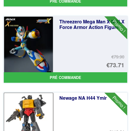
PRÉ COMMANDE
Promo !
Threezero Mega Man X MDLX
Force Armor Action Figure
€79.90
Le
€73.71
pr
Le
PRÉ COMMANDE
ini
pr
éta
ac
Promo !
Newage NA H44 Ymir
€7
es
€7