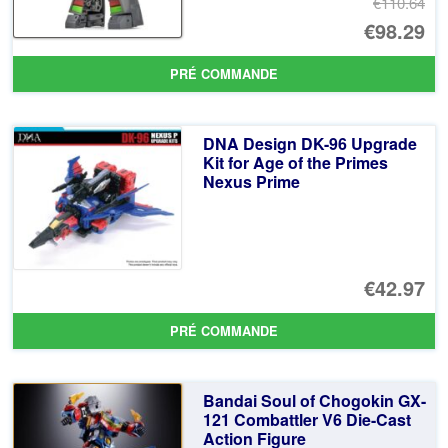
€110.64
Le
€98.29
pr
Le
PRÉ COMMANDE
ini
pr
éta
ac
DNA Design DK-96 Upgrade
€1
es
Kit for Age of the Primes
Nexus Prime
€9
€42.97
PRÉ COMMANDE
Bandai Soul of Chogokin GX-
121 Combattler V6 Die-Cast
Action Figure