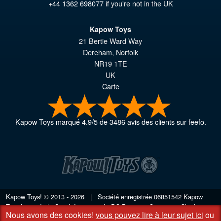
+44 1362 698077
if you're not in the UK
Kapow Toys
21 Bertie Ward Way
Dereham
,
Norfolk
NR19 1TE
UK
Carte
Kapow Toys
marqué
4.9
/
5
de
3486
avis des clients sur feefo.
Kapow Toys! © 2013 - 2026 | Société enregistrée
06851542
Kapow
Toys Limited | Société enregistrée DC Business Centre, 10 Charles
Nous avons des cookies!
vous pouvez lire à leur sujet ici
ou
Wood Rd, Rash's Green, Dereham, Norfolk NR19 1SX | VAT GB