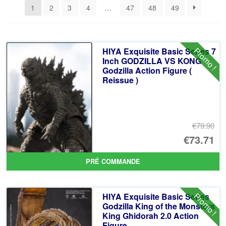
1
2
3
4
…
47
48
49
récent
au
plus
ancien
Promo !
HIYA Exquisite Basic Series 7
Inch GODZILLA VS KONG
Godzilla Action Figure (
Reissue )
€79.90
Le
€73.71
pr
Le
PRÉ COMMANDE
ini
pr
éta
ac
Promo !
HIYA Exquisite Basic Series
€7
es
Godzilla King of the Monsters
King Ghidorah 2.0 Action
€7
Figure