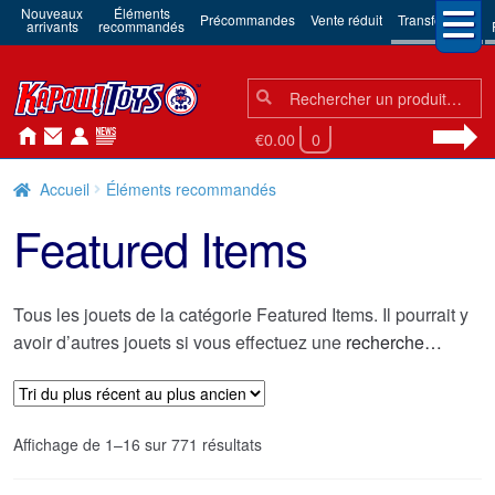
Nouveaux
Éléments
Précommandes
Vente réduit
Transformers
arrivants
recommandés
Chercher:
Chercher
€0.00
0
Accueil
Éléments recommandés
Featured Items
Tous les jouets de la catégorie Featured Items. Il pourrait y
avoir d’autres jouets si vous effectuez une
recherche…
Trié
Affichage de 1–16 sur 771 résultats
du
plus