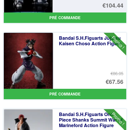
Le
€104.44
pr
Le
PRÉ COMMANDE
ini
pr
éta
ac
Promo !
Bandai S.H.Figuarts Jujutsu
€1
es
Kaisen Choso Action Figure
€1
€86.05
Le
€67.56
pr
Le
PRÉ COMMANDE
ini
pr
éta
ac
Promo !
Bandai S.H.Figuarts One
€8
es
Piece Shanks Summit War of
Marineford Action Figure
€6