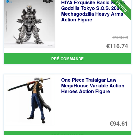
Promo !
HIYA Exquisite Basic Series
€1
es
Godzilla Tokyo S.O.S. 2003
Mechagodzilla Heavy Arms
€1
Action Figure
€129.08
Le
€116.74
pr
Le
PRÉ COMMANDE
ini
pr
éta
ac
One Piece Trafalgar Law
€1
es
MegaHouse Variable Action
Heroes Action Figure
€1
€94.61