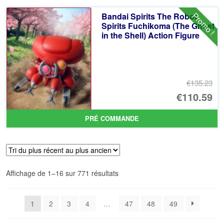
éta
ac
Promo !
Bandai Spirits The Robot
€8
es
Spirits Fuchikoma (The Ghost
in the Shell) Action Figure
€7
€135.23
Le
€110.59
pr
Le
PRÉ COMMANDE
ini
pr
éta
ac
€1
es
Trié
Affichage de 1–16 sur 771 résultats
€1
du
plus
1
2
3
4
…
47
48
49
récent
au