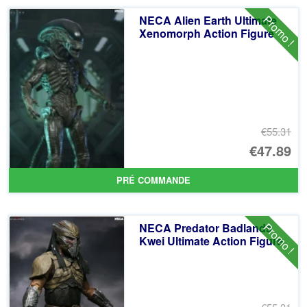
éta
ac
Promo !
NECA Alien Earth Ultimate
€5
es
Xenomorph Action Figure
€4
€55.31
Le
€47.89
pr
Le
PRÉ COMMANDE
ini
pr
éta
ac
Promo !
NECA Predator Badlands
€5
es
Kwei Ultimate Action Figure
€4