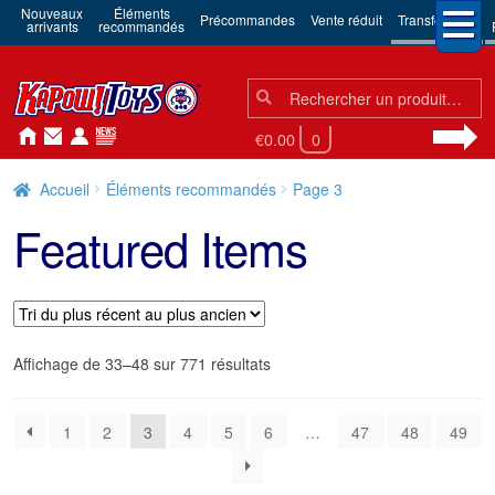
Nouveaux
Éléments
Précommandes
Vente réduit
Transformers
arrivants
recommandés
Chercher:
Chercher
€0.00
0
Accueil
Éléments recommandés
Page 3
Featured Items
Trié
Affichage de 33–48 sur 771 résultats
du
plus
1
2
3
4
5
6
…
47
48
49
récent
au
plus