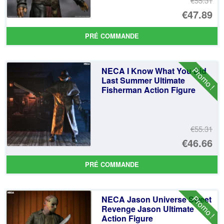
€55.31
Le
€47.89
pr
Le
PRÉ COMMANDE
ini
pr
éta
ac
Promo !
NECA I Know What You Did
€5
es
Last Summer Ultimate
Fisherman Action Figure
€4
€55.31
Le
€46.66
pr
Le
PRÉ COMMANDE
ini
pr
éta
ac
Promo !
NECA Jason Universe Sweet
€5
es
Revenge Jason Ultimate
Action Figure
€4