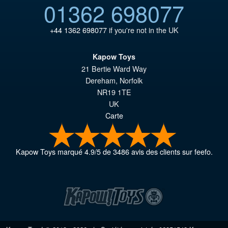
01362 698077
+44 1362 698077
if you're not in the UK
Kapow Toys
21 Bertie Ward Way
Dereham
,
Norfolk
NR19 1TE
UK
Carte
Kapow Toys
marqué
4.9
/
5
de
3486
avis des clients sur feefo.