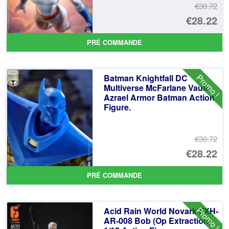
€30.72
Le
€28.22
pr
Le
PRÉ COMMANDE
ini
pr
éta
ac
Promo !
Batman Knightfall DC
€3
es
Multiverse McFarlane Vault
Azrael Armor Batman Action
€2
Figure.
€30.72
Le
€28.22
pr
Le
PRÉ COMMANDE
ini
pr
éta
ac
Promo !
Acid Rain World Novark FXH-
€3
es
AR-008 Bob (Op Extraction)