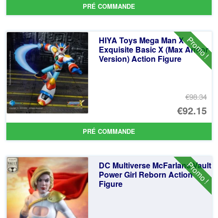
pr
Le
PRÉ COMMANDE
ini
pr
éta
ac
Promo !
HIYA Toys Mega Man X
€9
es
Exquisite Basic X (Max Armor
Version) Action Figure
€9
€98.34
Le
€92.15
pr
Le
PRÉ COMMANDE
ini
pr
éta
ac
Promo !
DC Multiverse McFarlane Vault
€9
es
Power Girl Reborn Action
Figure
€9