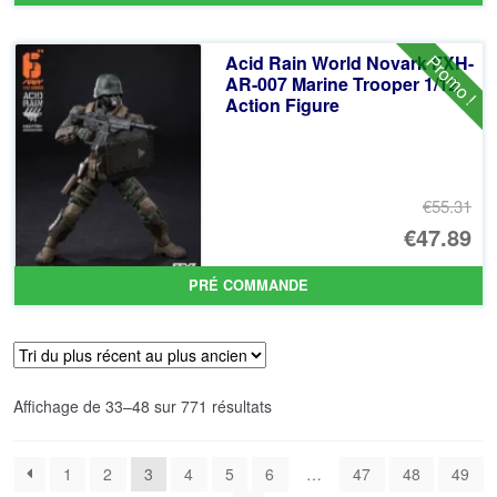
ini
pr
éta
ac
Promo !
Acid Rain World Novark FXH-
€5
es
AR-007 Marine Trooper 1/12
Action Figure
€4
€55.31
Le
€47.89
pr
Le
PRÉ COMMANDE
ini
pr
éta
ac
€5
es
Trié
Affichage de 33–48 sur 771 résultats
€4
du
plus
1
2
3
4
5
6
…
47
48
49
récent