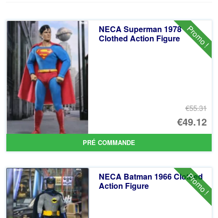
ancien
Promo !
NECA Superman 1978
Clothed Action Figure
€55.31
Le
€49.12
pr
Le
PRÉ COMMANDE
ini
pr
éta
ac
Promo !
NECA Batman 1966 Clothed
€5
es
Action Figure
€4