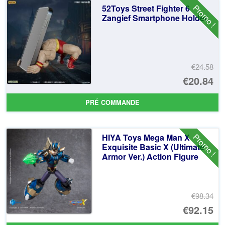
Promo !
52Toys Street Fighter 6
€5
es
Zangief Smartphone Holder
€4
€24.58
Le
€20.84
pr
Le
PRÉ COMMANDE
ini
pr
éta
ac
Promo !
HIYA Toys Mega Man X
€2
es
Exquisite Basic X (Ultimate
Armor Ver.) Action Figure
€2
€98.34
Le
€92.15