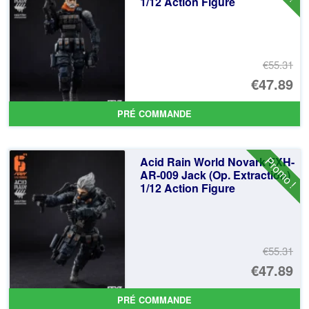
1/12 Action Figure
€2
€55.31
Le
€47.89
pr
Le
PRÉ COMMANDE
ini
pr
éta
ac
Promo !
Acid Rain World Novark FXH-
€5
es
AR-009 Jack (Op. Extraction)
1/12 Action Figure
€4
€55.31
Le
€47.89
pr
Le
PRÉ COMMANDE