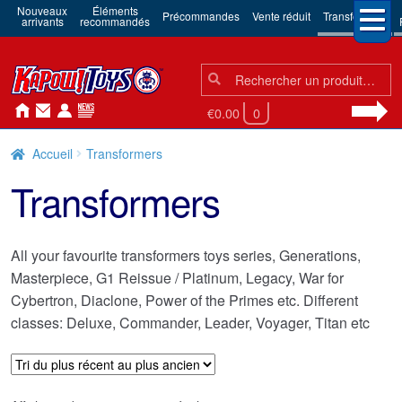
Nouveaux
Éléments
Précommandes
Vente réduit
Transformers
arrivants
recommandés
Chercher:
Chercher
€0.00
0
Accueil
Transformers
Transformers
All your favourite transformers toys series, Generations,
Masterpiece, G1 Reissue / Platinum, Legacy, War for
Cybertron, Diaclone, Power of the Primes etc. Different
classes: Deluxe, Commander, Leader, Voyager, Titan etc