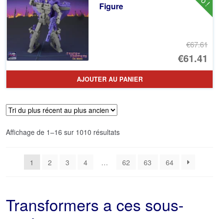
Figure
€1
€67.61
Le
€61.41
pr
Le
AJOUTER AU PANIER
ini
pr
éta
ac
€6
es
Trié
Affichage de 1–16 sur 1010 résultats
€6
du
plus
1
2
3
4
…
62
63
64
récent
au
plus
ancien
Transformers a ces sous-