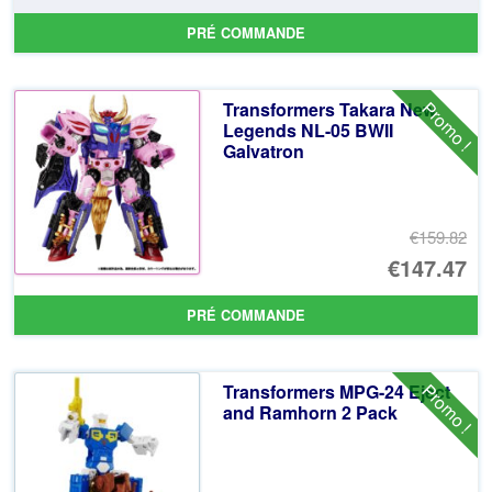
pr
Le
PRÉ COMMANDE
ini
pr
éta
ac
Promo !
Transformers Takara New
€9
es
Legends NL-05 BWII
Galvatron
€8
€159.82
Le
€147.47
pr
Le
PRÉ COMMANDE
ini
pr
éta
ac
Promo !
Transformers MPG-24 Eject
€1
es
and Ramhorn 2 Pack
€1