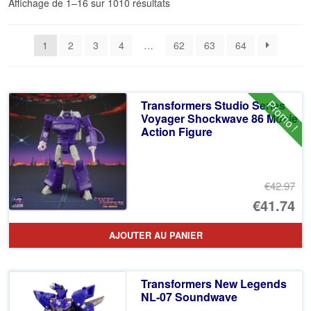
Trié
Affichage de 1–16 sur 1010 résultats
du
plus
1
2
3
4
…
62
63
64
récent
au
plus
ancien
Promo !
Transformers Studio Series
Voyager Shockwave 86 Movie
Action Figure
€42.97
Le
€41.74
pr
Le
AJOUTER AU PANIER
ini
pr
éta
ac
Transformers New Legends
€4
es
NL-07 Soundwave