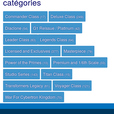
catégories
Commander Class
Deluxe Class
(17)
(249)
Diaclone
G1 Reissue / Platinum
(54)
(42)
Leader Class
Legends Class
(83)
(64)
Licensed and Exclusives
Masterpiece
(377)
(79)
Power of the Primes
Premium and 1/6th Scale
(10)
(33)
Studio Series
Titan Class
(143)
(15)
Transformers Legacy
Voyager Class
(81)
(121)
War For Cybertron Kingdom
(70)