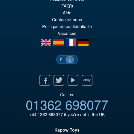
FAQ’s
Aide
Contactez-nous
Politique de confidentialité
Vacances
en
es
fr
de
£
€
Facebook
Twitter
Youtube
Ebay
Call us:
01362 698077
+44 1362 698077
if you're not in the UK
Kapow Toys