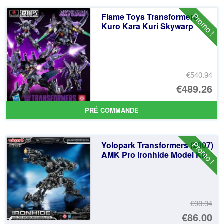
Promo !
Flame Toys Transformers
Kuro Kara Kuri Skywarp
€540.94
Le
€489.26
pr
Le
PRÉ COMMANDE
ini
pr
éta
ac
Promo !
Yolopark Transformers (2007)
€5
es
AMK Pro Ironhide Model Kit
€4
€98.34
Le
€86.00