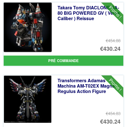
Promo !
Takara Tomy DIACLONE DA-
80 BIG POWERED GV ( Verse
Caliber ) Reissue
€454.88
Le
€430.24
pr
Le
PRÉ COMMANDE
ini
pr
éta
ac
Promo !
Transformers Adamas
€4
es
Machina AM-T02EX Magna
Regulus Action Figure
€4
€454.83
Le
€430.24