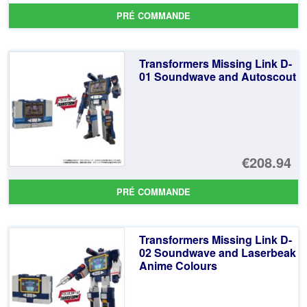
pr
Le
PRÉ COMMANDE
ini
pr
éta
ac
Transformers Missing Link D-
€4
es
01 Soundwave and Autoscout
€4
€208.94
PRÉ COMMANDE
Transformers Missing Link D-
02 Soundwave and Laserbeak
Anime Colours