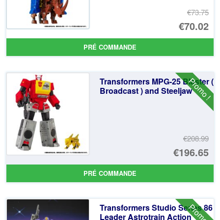
€73.75
Le
€70.02
pr
Le
PRÉ COMMANDE
ini
pr
éta
ac
Promo !
Transformers MPG-25 Blaster (
€7
es
Broadcast ) and Steeljaw
€7
€208.99
Le
€196.65
pr
Le
PRÉ COMMANDE
ini
pr
éta
ac
Promo !
Transformers Studio Series 86
€2
es
Leader Astrotrain Action