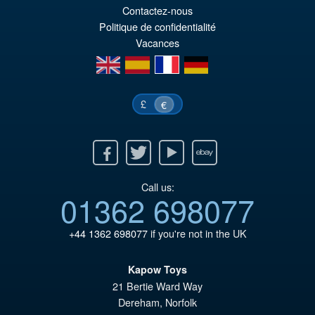
Contactez-nous
Politique de confidentialité
Vacances
en
es
fr
de
£
€
Facebook
Twitter
Youtube
Ebay
Call us:
01362 698077
+44 1362 698077
if you're not in the UK
Kapow Toys
21 Bertie Ward Way
Dereham
,
Norfolk