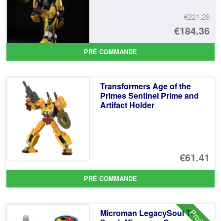
€221.29
Le
€184.36
pr
Le
PRÉ COMMANDE
ini
pr
éta
ac
Transformers Age of the
€2
es
Primes Sentinel Prime and
Artifact Holder
€1
€61.41
PRÉ COMMANDE
Promo !
Microman LegacySoul T-