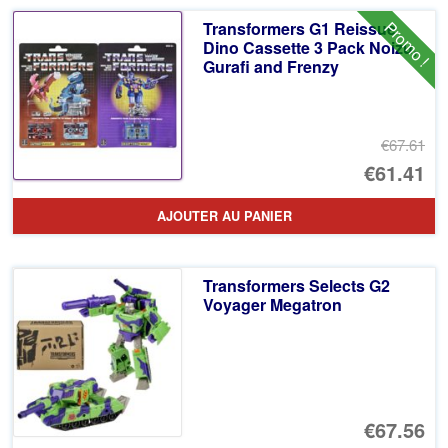
ancien
Promo !
Transformers G1 Reissue
Dino Cassette 3 Pack Noizu,
Gurafi and Frenzy
€67.61
Le
€61.41
pr
Le
AJOUTER AU PANIER
ini
pr
éta
ac
Transformers Selects G2
€6
es
Voyager Megatron
€6
€67.56