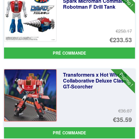
Spark Microman Command
Robotman F Drill Tank
€258.17
Le
€233.53
pr
Le
PRÉ COMMANDE
ini
pr
éta
ac
Promo !
Transformers x Hot Wheels
€2
es
Collaborative Deluxe Class
GT-Scorcher
€2
€36.87
Le
€35.59
pr
Le
PRÉ COMMANDE
ini
pr