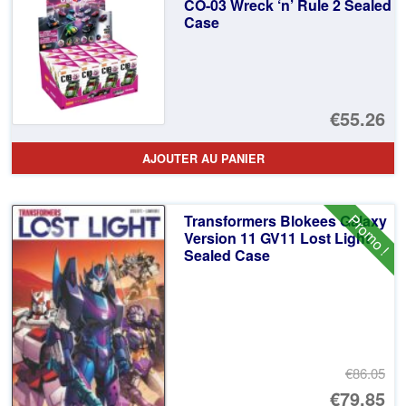
€9
es
CO-03 Wreck ‘n’ Rule 2 Sealed
Case
€8
€55.26
AJOUTER AU PANIER
Promo !
Transformers Blokees Galaxy
Version 11 GV11 Lost Light
Sealed Case
€86.05
Le
€79.85