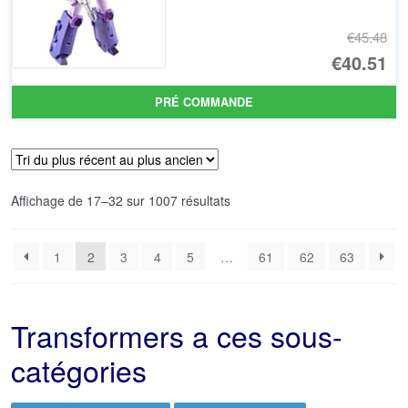
€45.48
Le
€40.51
pr
Le
PRÉ COMMANDE
ini
pr
éta
ac
€4
es
Trié
Affichage de 17–32 sur 1007 résultats
€4
du
plus
1
2
3
4
5
…
61
62
63
récent
au
plus
ancien
Transformers a ces sous-
catégories