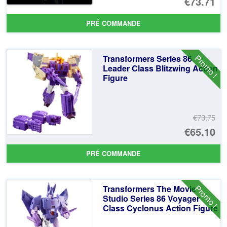
Le
€73.71
pr
Le
PRÉ COMMANDE
ini
pr
éta
ac
Promo !
Transformers Series 86
€7
es
Leader Class Blitzwing Action
Figure
€7
€73.75
Le
€65.10
pr
Le
PRÉ COMMANDE
ini
pr
éta
ac
Promo !
Transformers The Movie
€7
es
Studio Series 86 Voyager
Class Cyclonus Action Figure
€6