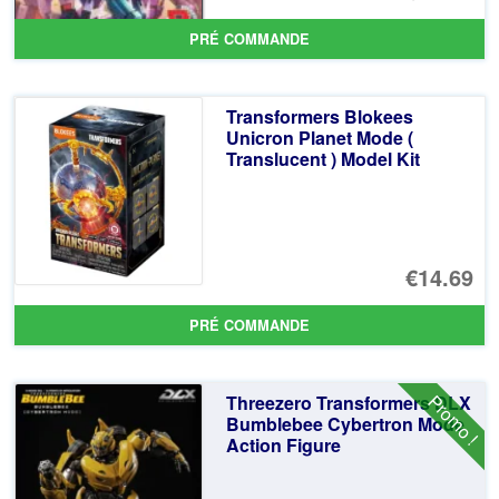
pr
Le
PRÉ COMMANDE
ini
pr
éta
ac
Transformers Blokees
€8
es
Unicron Planet Mode (
Translucent ) Model Kit
€7
€14.69
PRÉ COMMANDE
Promo !
Threezero Transformers DLX
Bumblebee Cybertron Mode
Action Figure