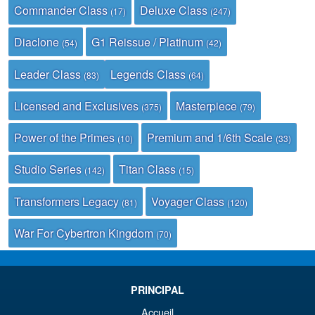
Commander Class
Deluxe Class
(17)
(247)
Diaclone
G1 Reissue / Platinum
(54)
(42)
Leader Class
Legends Class
(83)
(64)
Licensed and Exclusives
Masterpiece
(375)
(79)
Power of the Primes
Premium and 1/6th Scale
(10)
(33)
Studio Series
Titan Class
(142)
(15)
Transformers Legacy
Voyager Class
(81)
(120)
War For Cybertron Kingdom
(70)
PRINCIPAL
Accueil