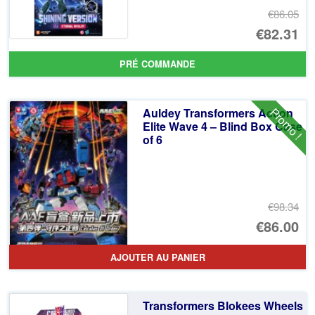
€86.05
Le
€82.31
pr
Le
PRÉ COMMANDE
ini
pr
éta
ac
Promo !
Auldey Transformers Action
€8
es
Elite Wave 4 – Blind Box Case
of 6
€8
€98.34
Le
€86.00
pr
Le
AJOUTER AU PANIER
ini
pr
éta
ac
Transformers Blokees Wheels