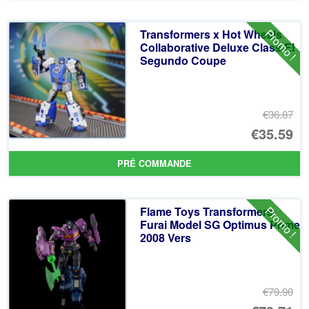
éta
ac
Promo !
Transformers x Hot Wheels
€3
es
Collaborative Deluxe Class El
Segundo Coupe
€3
€36.87
Le
€35.59
pr
Le
PRÉ COMMANDE
ini
pr
éta
ac
Promo !
Flame Toys Transformers
€3
es
Furai Model SG Optimus Prime
2008 Vers
€3
€79.90