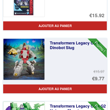
€15.92
AJOUTER AU PANIER
Promo !
Transformers Legacy Core
Dinobot Slug
€15.97
Le
€9.77
pr
Le
AJOUTER AU PANIER
ini
pr
éta
ac
Promo !
Transformers Legacy Core G2
€1
es