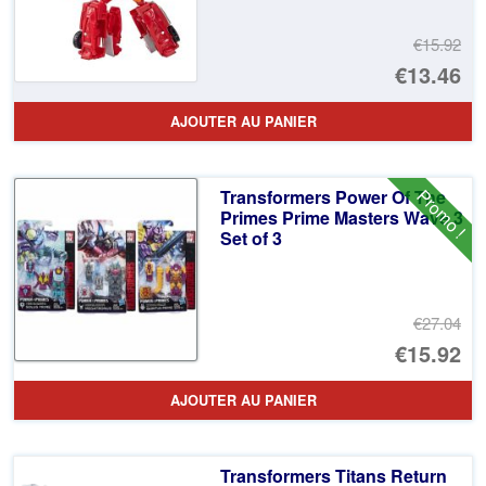
€15.92
Le
€13.46
pr
Le
AJOUTER AU PANIER
ini
pr
éta
ac
Promo !
Transformers Power Of The
€1
es
Primes Prime Masters Wave 3
Set of 3
€1
€27.04
Le
€15.92
pr
Le
AJOUTER AU PANIER
ini
pr
éta
ac
Transformers Titans Return