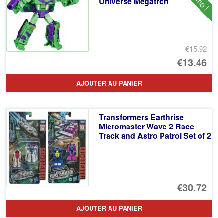
Universe Megatron
€9
€15.92
Le
€13.46
pr
Le
AJOUTER AU PANIER
ini
pr
éta
ac
Transformers Earthrise
€1
es
Micromaster Wave 2 Race
Track and Astro Patrol Set of 2
€1
€30.72
AJOUTER AU PANIER