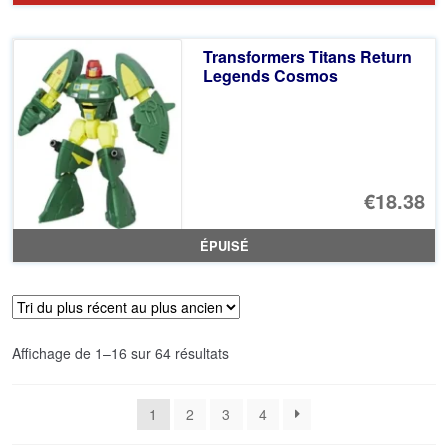
Transformers Titans Return
Legends Cosmos
€18.38
ÉPUISÉ
Trié
Affichage de 1–16 sur 64 résultats
du
plus
1
2
3
4
récent
au