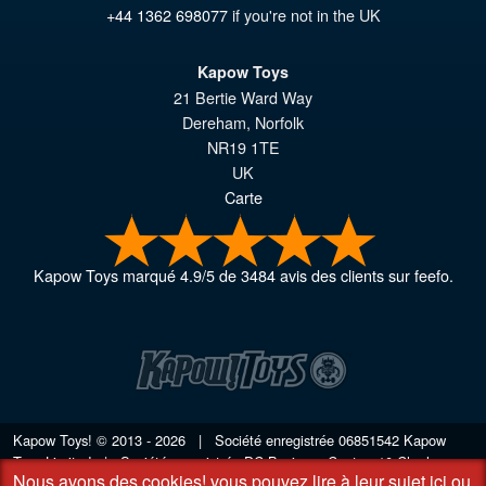
+44 1362 698077
if you're not in the UK
Kapow Toys
21 Bertie Ward Way
Dereham
,
Norfolk
NR19 1TE
UK
Carte
Kapow Toys
marqué
4.9
/
5
de
3484
avis des clients sur feefo.
Kapow Toys! © 2013 - 2026 | Société enregistrée
06851542
Kapow
Toys Limited | Société enregistrée DC Business Centre, 10 Charles
Nous avons des cookies!
vous pouvez lire à leur sujet ici
ou
Wood Rd, Rash's Green, Dereham, Norfolk NR19 1SX | VAT GB