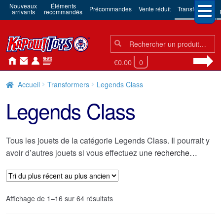
Nouveaux
Éléments
Précommandes
Vente réduit
Transformers
arrivants
recommandés
Chercher:
Chercher
€0.00
0
Accueil
Transformers
Legends Class
Legends Class
Tous les jouets de la catégorie Legends Class. Il pourrait y
avoir d’autres jouets si vous effectuez une
recherche…
Trié
Affichage de 1–16 sur 64 résultats
du
plus