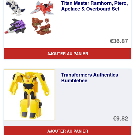
€2
es
Titan Master Ramhorn, Ptero,
Apeface & Overboard Set
€1
€36.87
AJOUTER AU PANIER
Transformers Authentics
Bumblebee
€9.82
AJOUTER AU PANIER