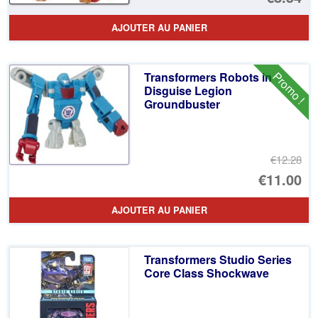
pr
Le
AJOUTER AU PANIER
ini
pr
éta
ac
Promo !
Transformers Robots in
€1
es
Disguise Legion
Groundbuster
€8
€12.28
Le
€11.00
pr
Le
AJOUTER AU PANIER
ini
pr
éta
ac
Transformers Studio Series
€1
es
Core Class Shockwave
€1