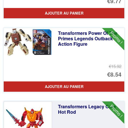
Le
€9.77
pr
Le
AJOUTER AU PANIER
ini
pr
éta
ac
Promo !
Transformers Power Of The
€1
es
Primes Legends Outback
Action Figure
€9
€15.92
Le
€8.54
pr
Le
AJOUTER AU PANIER
ini
pr
éta
ac
Promo !
Transformers Legacy Core
€1
es
Hot Rod
€8