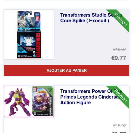
Promo !
Transformers Studio Series
Core Spike ( Exosuit )
€15.97
Le
€9.77
pr
Le
AJOUTER AU PANIER
ini
pr
éta
ac
Promo !
Transformers Power Of The
€1
es
Primes Legends Cindersaur
Action Figure
€9
€15.92