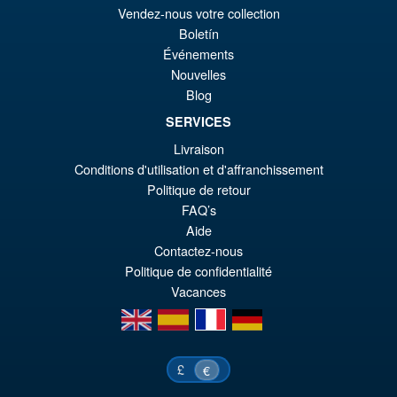
pr
Le
Vendez-nous votre collection
PRÉ COMMANDE
Boletín
ini
pr
Événements
éta
ac
Nouvelles
Promo !
Bandai S.H.Figuarts One
€6
es
Blog
Piece Shanks Summit War of
Marineford Action Figure
€5
SERVICES
Livraison
Conditions d'utilisation et d'affranchissement
€86.05
Politique de retour
Le
€67.56
FAQ’s
Aide
pr
Le
Contactez-nous
PRÉ COMMANDE
ini
pr
Politique de confidentialité
Vacances
éta
ac
en
es
fr
de
€8
es
€6
£
€