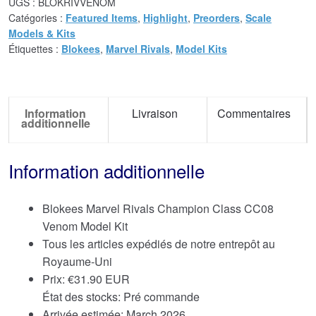
UGS :
BLOKRIVVENOM
Catégories :
Featured Items
,
Highlight
,
Preorders
,
Scale
Models & Kits
Étiquettes :
Blokees
,
Marvel Rivals
,
Model Kits
Information
Livraison
Commentaires
additionnelle
Information additionnelle
Blokees Marvel Rivals Champion Class CC08
Venom Model Kit
Tous les articles expédiés de notre entrepôt au
Royaume-Uni
Prix:
€
31.90 EUR
État des stocks: Pré commande
Arrivée estimée: March 2026