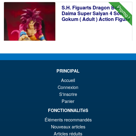
éta
ac
Promo !
S.H. Figuarts Dragon Ball
€1
es
Daima Super Saiyan 4 Son
Gokum ( Adult ) Action Figure
€9
€73.75
Le
€66.33
pr
Le
PRÉ COMMANDE
ini
pr
PRINCIPAL
éta
ac
Accueil
Promo !
S.H. Figuarts Dragon Ball Z
Connexion
€7
es
Super Saiyan Son Goku (
S'inscrire
Legendary ) Reissue
€6
Panier
FONCTIONNALITéS
Éléments recommandés
€61.46
Nouveaux articles
Le
€54.03
Articles réduits