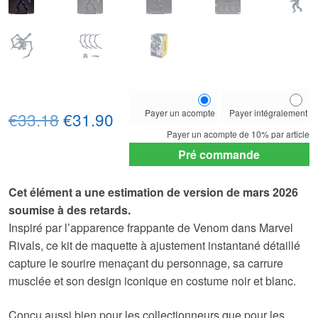
Choose
Payer un acompte
Payer intégralement
Le
Le
your
€33.18
€31.90
payment
Payer un acompte de
10%
par article
prix
prix
option
Pré commande
initial
actuel
Cet élément a une estimation de version de mars 2026
était :
est :
soumise à des retards.
€33.18.
€31.90.
Inspiré par l’apparence frappante de Venom dans Marvel
Rivals, ce kit de maquette à ajustement instantané détaillé
capture le sourire menaçant du personnage, sa carrure
musclée et son design iconique en costume noir et blanc.
Conçu aussi bien pour les collectionneurs que pour les