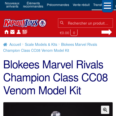
Nouveaux
Éléments
Précommandes
Vente réduit
Transformers
arrivants
recommandés
Chercher:
Chercher
€0.00
0
Accueil
Scale Models & Kits
Blokees Marvel Rivals
Champion Class CC08 Venom Model Kit
Blokees Marvel Rivals
Champion Class CC08
Venom Model Kit