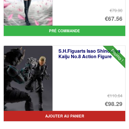
€79.90
Le
€67.56
pr
Le
PRÉ COMMANDE
ini
pr
éta
ac
Promo !
S.H.Figuarts Isao Shinomiya
€7
es
Kaiju No.8 Action Figure
€6
€110.64
Le
€98.29
pr
Le
AJOUTER AU PANIER
ini
pr