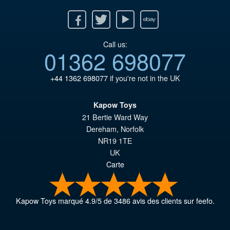
Facebook
Twitter
Youtube
Ebay
Call us:
01362 698077
+44 1362 698077
if you're not in the UK
Kapow Toys
21 Bertie Ward Way
Dereham
,
Norfolk
NR19 1TE
UK
Carte
Kapow Toys
marqué
4.9
/
5
de
3486
avis des clients sur feefo.