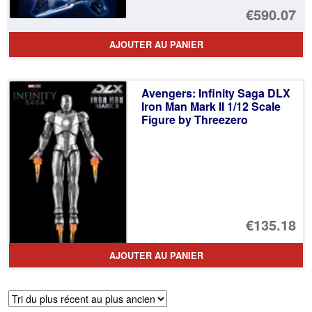
Le
€590.07
pr
Le
AJOUTER AU PANIER
ini
pr
éta
ac
Avengers: Infinity Saga DLX
€6
es
Iron Man Mark II 1/12 Scale
Figure by Threezero
€5
€135.18
AJOUTER AU PANIER