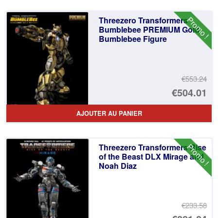
Promo !
Threezero Transformers
Bumblebee PREMIUM Gold
Bumblebee Figure
€553.24
Le
€504.01
pr
Le
AJOUTER AU PANIER
ini
pr
éta
ac
Promo !
Threezero Transformers Rise
€5
es
of the Beast DLX Mirage and
Noah Diaz
€5
€233.58