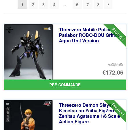
1
2
3
4
…
6
7
8
récent
au
plus
ancien
Promo !
Threezero Mobile Police
Patlabor ROBO-DOU Griffon
Aqua Unit Version
€208.99
Le
€172.06
pr
Le
PRÉ COMMANDE
ini
pr
éta
ac
Promo !
Threezero Demon Slayer
€2
es
Kimetsu no Yaiba FigZero
Zenitsu Agatsuma 1/6 Scale
€1
Action Figure