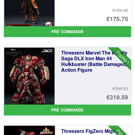
€184.40
Le
€175.75
pr
Le
PRÉ COMMANDE
ini
pr
éta
ac
Promo !
Threezero Marvel The Infinity
€1
es
Saga DLX Iron Man 44
Hulkbuster (Battle Damaged)
€1
Action Figure
€356.53
Le
€319.59
pr
Le
PRÉ COMMANDE
ini
pr
éta
ac
Threezero FigZero Mighty