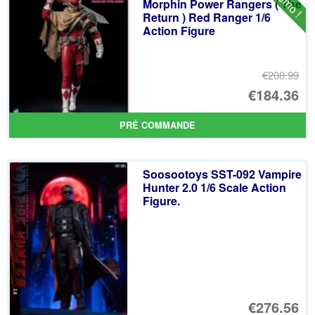
Promo !
€3
es
Morphin Power Rangers ( The
Return ) Red Ranger 1/6
€3
Action Figure
€208.99
Le
€184.36
pr
Le
PRÉ COMMANDE
ini
pr
éta
ac
Soosootoys SST-092 Vampire
€2
es
Hunter 2.0 1/6 Scale Action
Figure.
€1
€276.56