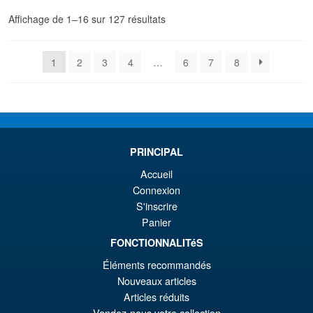
Trié
Affichage de 1–16 sur 127 résultats
du
plus
1
2
3
4
…
6
7
8
récent
au
plus
ancien
PRINCIPAL
Accueil
Connexion
S'inscrire
Panier
FONCTIONNALITéS
Éléments recommandés
Nouveaux articles
Articles réduits
Vendez-nous votre collection