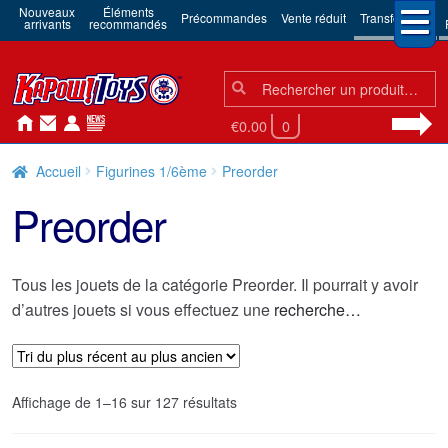
Nouveaux
Éléments
Précommandes
Vente réduit
Transformers
arrivants
recommandés
Chercher:
Chercher
€0.00
0
Accueil
Figurines 1/6ème
Preorder
Preorder
Tous les jouets de la catégorie Preorder. Il pourrait y avoir
d’autres jouets si vous effectuez une
recherche…
Trié
Affichage de 1–16 sur 127 résultats
du
plus