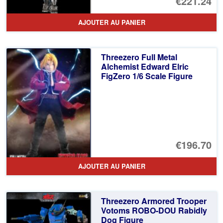
Le
€221.24
pr
Le
AJOUTER AU PANIER
ini
pr
éta
ac
Threezero Full Metal
€2
es
Alchemist Edward Elric
FigZero 1/6 Scale Figure
€2
€196.70
AJOUTER AU PANIER
Threezero Armored Trooper
Votoms ROBO-DOU Rabidly
Dog Figure