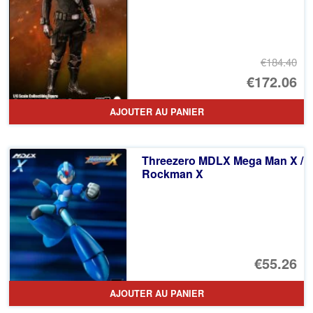
€184.40
Le
€172.06
pr
Le
AJOUTER AU PANIER
ini
pr
éta
ac
Threezero MDLX Mega Man X /
€1
es
Rockman X
€1
€55.26
AJOUTER AU PANIER