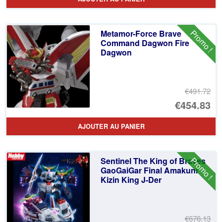
Promo !
Metamor-Force Brave
Command Dagwon Fire
Dagwon
€491.72
Le
€454.83
pr
Le
AJOUTER AU PANIER
ini
pr
éta
ac
Promo !
Sentinel The King of Braves
€4
es
GaoGaiGar Final Amakuni
Kizin King J-Der
€4
€676.13