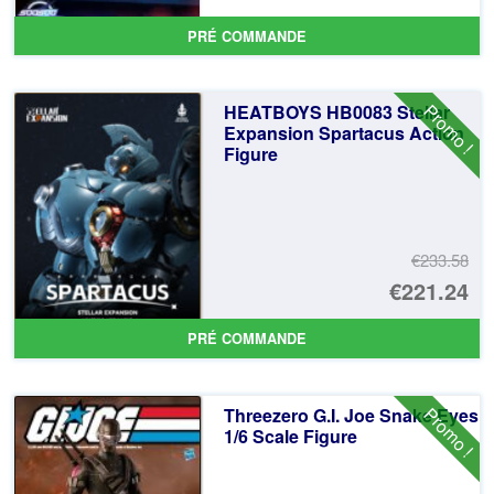
PRÉ COMMANDE
Promo !
HEATBOYS HB0083 Stellar
Expansion Spartacus Action
Figure
€233.58
Le
€221.24
pr
Le
PRÉ COMMANDE
ini
pr
éta
ac
Promo !
Threezero G.I. Joe Snake Eyes
€2
es
1/6 Scale Figure
€2