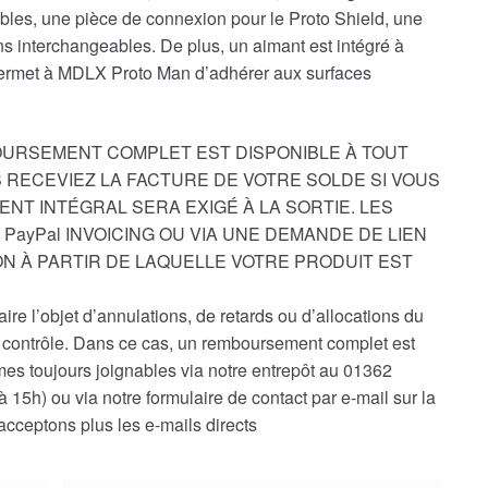
bles, une pièce de connexion pour le Proto Shield, une
ns interchangeables. De plus, un aimant est intégré à
 permet à MDLX Proto Man d’adhérer aux surfaces
OURSEMENT COMPLET EST DISPONIBLE À TOUT
 RECEVIEZ LA FACTURE DE VOTRE SOLDE SI VOUS
ENT INTÉGRAL SERA EXIGÉ À LA SORTIE. LES
PayPal INVOICING OU VIA UNE DEMANDE DE LIEN
ON À PARTIR DE LAQUELLE VOTRE PRODUIT EST
e l’objet d’annulations, de retards ou d’allocations du
re contrôle. Dans ce cas, un remboursement complet est
s toujours joignables via notre entrepôt au 01362
 15h) ou via notre formulaire de contact par e-mail sur la
cceptons plus les e-mails directs