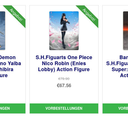
Angebot!
Angebot!
 Demon
S.H.Figuarts One Piece
Ban
 no Yaiba
Nico Robin (Enies
S.H.Figu
hibira
Lobby) Action Figure
Super:
gure
Act
€79.90
Ursprünglicher
€67.56
prünglicher
Preis
Aktueller
is
ueller
war:
Preis
:
is
€79.90
ist:
NGEN
VORBESTELLUNGEN
VOR
.05
€67.56.
71.