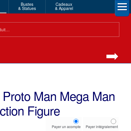
Bustes
Cadeaux
& Statues
& Apparel
 Proto Man Mega Man
tion Figure
Choose
Payer un acompte
Payer intégralement
your