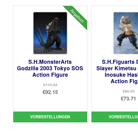
Angebot!
S.H.MonsterArts
S.H.Figuarts
Godzilla 2003 Tokyo SOS
Slayer Kimetsu
Action Figure
Inosuke Has
Action Fi
€110.64
Ursprünglicher
€92.15
€86.05
Urs
€73.71
Preis
Aktueller
Pre
Akt
war:
Preis
war
Pre
€110.64
ist:
VORBESTELLUNGEN
VORBESTELLU
€86
ist:
€92.15.
€73.