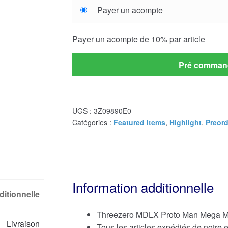
Choose
Payer un acompte
your
payment
Payer un acompte de
10%
par article
option
Pré comman
UGS :
3Z09890E0
Catégories :
Featured Items
,
Highlight
,
Preord
Information additionnelle
ditionnelle
Threezero MDLX Proto Man Mega Ma
Livraison
Tous les articles expédiés de notre