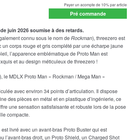
payment
Payer un acompte de
10%
par article
option
Pré commande
de juin 2026 soumise à des retards.
galement connu sous le nom de
Rockman
), threezero est
c un corps rouge et gris complété par une écharpe jaune
soleil, l’apparence emblématique de Proto Man est
exquis et au design méticuleux de threezero !
s), le MDLX Proto Man « Rockman / Mega Man »
iculée avec environ 34 points d’articulation. Il dispose
ne des pièces en métal et en plastique d’ingénierie, ce
 offre une sensation satisfaisante et robuste lors de la pose
aille compacte.
 livré avec un avant-bras Proto Buster qui est
u l’avant-bras droit, un Proto Shield, un Charged Shot