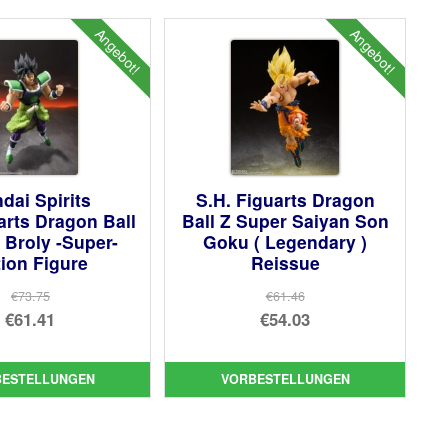
Angebot!
Angebot!
dai Spirits
S.H. Figuarts Dragon
arts Dragon Ball
Ball Z Super Saiyan Son
 Broly -Super-
Goku ( Legendary )
ion Figure
Reissue
€73.75
€61.46
Ursprünglicher
Ursprünglicher
€61.41
€54.03
Preis
Aktueller
Preis
Aktueller
war:
Preis
war:
Preis
BESTELLUNGEN
VORBESTELLUNGEN
€73.75
ist:
€61.46
ist:
€61.41.
€54.03.