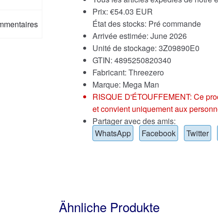
Prix:
€
54.03 EUR
État des stocks: Pré commande
mmentaires
Arrivée estimée: June 2026
Unité de stockage: 3Z09890E0
GTIN: 4895250820340
Fabricant: Threezero
Marque:
Mega Man
RISQUE D'ÉTOUFFEMENT: Ce produit p
et convient uniquement aux personn
Partager avec des amis:
WhatsApp
Facebook
Twitter
Ähnliche Produkte