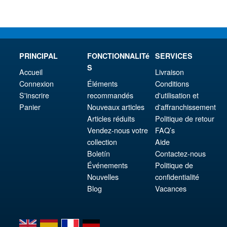
PRINCIPAL
FONCTIONNALITé
SERVICES
S
Accueil
Livraison
Connexion
Éléments
Conditions
S'inscrire
recommandés
d'utilisation et
Panier
Nouveaux articles
d'affranchissement
Articles réduits
Politique de retour
Vendez-nous votre
FAQ’s
collection
Aide
Boletín
Contactez-nous
Événements
Politique de
Nouvelles
confidentialité
Blog
Vacances
en
es
fr
de