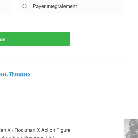
Payer intégralement
de
ers
,
Threezero
n X / Rockman X Action Figure
 entrepôt au Royaume-Uni