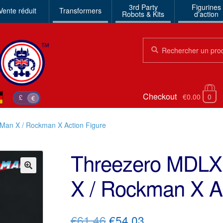
3rd Party
Figurines
Vente réduit
Transformers
Robots & Kits
d'action
Chercher:
Chercher
Checkout
€0.00
0
£
€
an X / Rockman X Action Figure
Threezero MDLX
X / Rockman X Ac
🔍
Le
Le
€61.46
€54.03