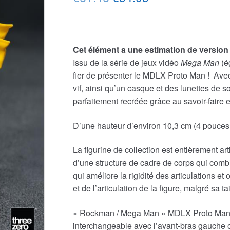
prix
prix
initial
actuel
Cet élément a une estimation de version 
était :
est :
Issu de la série de jeux vidéo
Mega Man
(é
€61.46.
€54.03.
fier de présenter le MDLX Proto Man ! Ave
vif, ainsi qu’un casque et des lunettes de 
parfaitement recréée grâce au savoir-faire 
D’une hauteur d’environ 10,3 cm (4 pouce
La figurine de collection est entièrement art
d’une structure de cadre de corps qui combi
qui améliore la rigidité des articulations et
et de l’articulation de la figure, malgré sa t
« Rockman / Mega Man » MDLX Proto Man est
interchangeable avec l’avant-bras gauche o