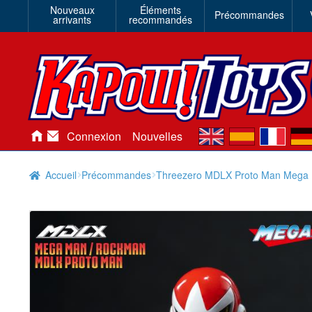
Nouveaux
Éléments
Précommandes
arrivants
recommandés
en
es
fr
de
Connexion
Nouvelles
Accueil
Précommandes
Threezero MDLX Proto Man Mega M