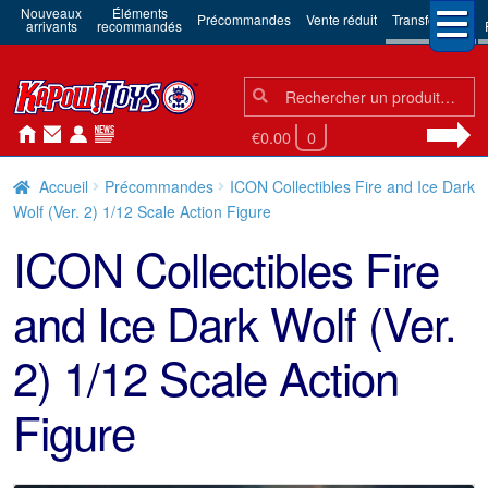
Nouveaux
Éléments
Précommandes
Vente réduit
Transformers
arrivants
recommandés
Chercher:
Chercher
€0.00
0
Accueil
Précommandes
ICON Collectibles Fire and Ice Dark
Wolf (Ver. 2) 1/12 Scale Action Figure
ICON Collectibles Fire
and Ice Dark Wolf (Ver.
2) 1/12 Scale Action
Figure