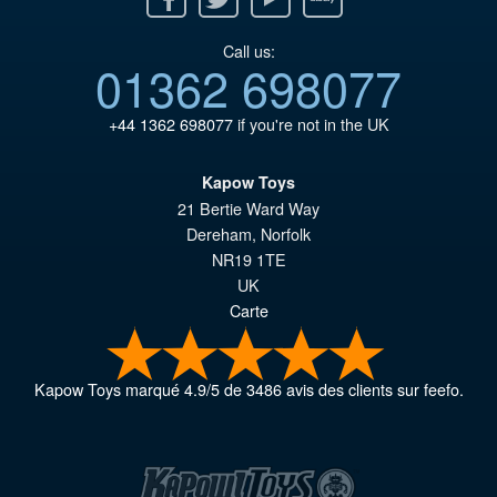
Call us:
01362 698077
+44 1362 698077
if you're not in the UK
Kapow Toys
21 Bertie Ward Way
Dereham
,
Norfolk
NR19 1TE
UK
Carte
Kapow Toys
marqué
4.9
/
5
de
3486
avis des clients sur feefo.