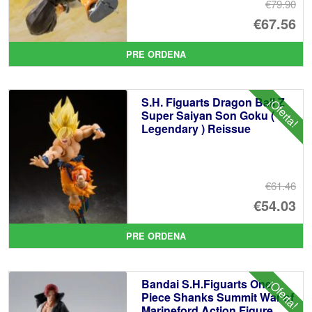
€79.90
El
€67.56
pr
El
PRE ORDENA
or
pr
er
ac
S.H. Figuarts Dragon Ball Z
¡Oferta!
€7
es
Super Saiyan Son Goku (
Legendary ) Reissue
€6
€61.46
El
€54.03
pr
El
PRE ORDENA
or
pr
er
ac
Bandai S.H.Figuarts One
¡Oferta!
€6
es
Piece Shanks Summit War of
Marineford Action Figure