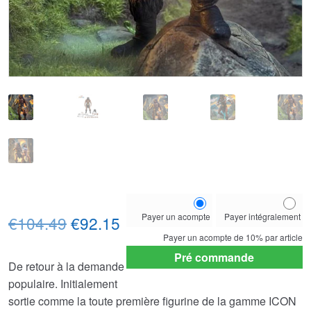
Choose
Payer un acompte
Payer intégralement
Le
Le
your
€104.49
€92.15
payment
Payer un acompte de
10%
par article
prix
prix
option
Pré commande
De retour à la demande
initial
actuel
populaire. Initialement
était :
est :
sortie comme la toute première figurine de la gamme ICON