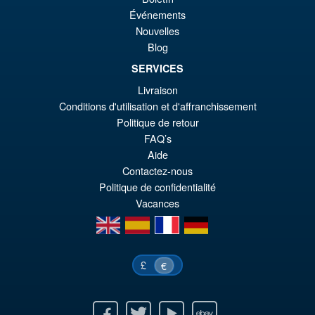
Événements
er
ac
S.H. MonsterArts Godzilla Vs
¡Oferta!
Nouvelles
€1
es
Evangelion Test Type 01 G
Blog
Awakening Action Figure
€1
SERVICES
Livraison
Conditions d'utilisation et d'affranchissement
€159.82
Politique de retour
El
€147.47
FAQ’s
pr
El
Aide
PRE ORDENA
Contactez-nous
or
pr
Politique de confidentialité
er
ac
Vacances
€1
es
en
es
fr
de
€1
£
€
Facebook
Twitter
Youtube
Ebay