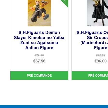
S.H.Figuarts Demon
S.H.Figuarts O
Slayer Kimetsu no Yaiba
Sir Crocod
Zenitsu Agatsuma
(Marineford) 
Action Figure
Figure
€79.90
€98.29
Le
Le
€67.56
€86.00
prix
Le
prix
Le
initial
prix
init
prix
PRÉ COMMANDE
PRÉ COMMA
était :
actuel
étai
act
€79.90.
est :
€98.
est 
€67.56.
€86.