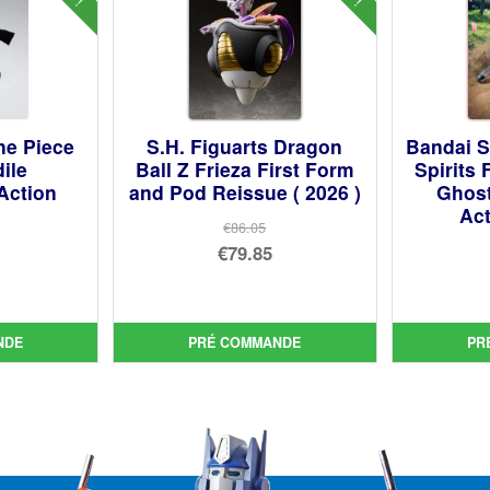
ne Piece
S.H. Figuarts Dragon
Bandai S
ile
Ball Z Frieza First Form
Spirits
Action
and Pod Reissue ( 2026 )
Ghost
Act
€86.05
Le
€79.85
prix
Le
initial
prix
ial
était :
actuel
NDE
PRÉ COMMANDE
PR
t :
uel
€86.05.
est :
29.
:
€79.85.
00.