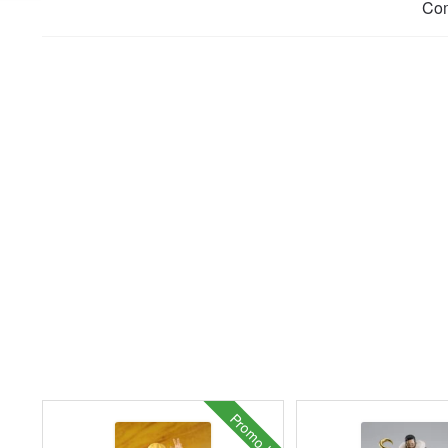
Co
Promo !