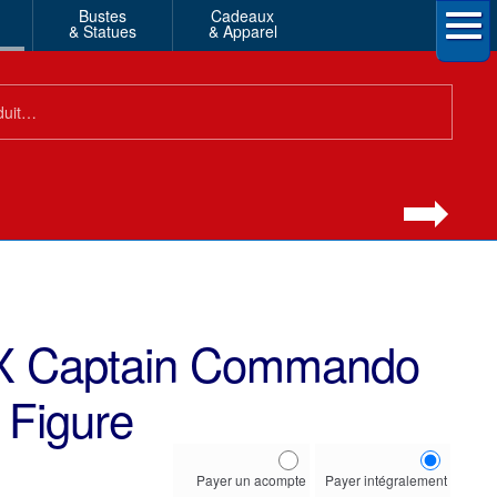
Bustes
Cadeaux
& Statues
& Apparel
DX Captain Commando
 Figure
Choose
Payer un acompte
Payer intégralement
your