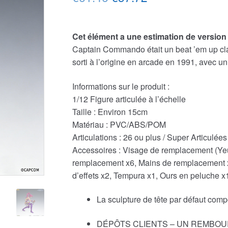
prix
prix
initial
actuel
Cet élément a une estimation de versio
Captain Commando était un beat ’em up cla
était :
est :
sorti à l’origine en arcade en 1991, avec u
€61.46.
€57.72.
Informations sur le produit :
1/12 Figure articulée à l’échelle
Taille : Environ 15cm
Matériau : PVC/ABS/POM
Articulations : 26 ou plus / Super Articulées
Accessoires : Visage de remplacement (Yeu
remplacement x6, Mains de remplacement x5 
d’effets x2, Tempura x1, Ours en peluche x1
La sculpture de tête par défaut com
DÉPÔTS CLIENTS – UN REMBOU