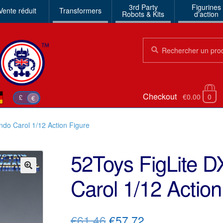
3rd Party
Figurines
Vente réduit
Transformers
Robots & Kits
d'action
Chercher:
Chercher
Checkout
€0.00
0
£
€
do Carol 1/12 Action Figure
52Toys FigLite 
Carol 1/12 Action
🔍
Le
Le
€61.46
€57.72