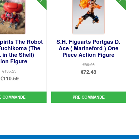
pirits The Robot
S.H. Figuarts Portgas D.
 Fuchikoma (The
Ace ( Marineford ) One
 in the Shell)
Piece Action Figure
ion Figure
€86.05
Le
€72.48
€135.23
Le
€110.59
prix
Le
prix
Le
initial
prix
initial
prix
était :
actuel
É COMMANDE
PRÉ COMMANDE
était :
actuel
€86.05.
est :
€135.23.
est :
€72.48.
€110.59.