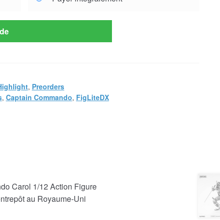
de
Highlight
,
Preorders
s
,
Captain Commando
,
FigLiteDX
o Carol 1/12 Action Figure
 entrepôt au Royaume-Uni