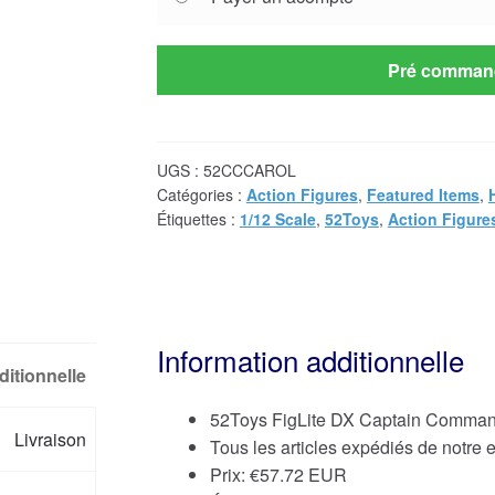
your
payment
option
Pré comman
UGS :
52CCCAROL
Catégories :
Action Figures
,
Featured Items
,
Étiquettes :
1/12 Scale
,
52Toys
,
Action Figure
Information additionnelle
ditionnelle
52Toys FigLite DX Captain Command
Livraison
Tous les articles expédiés de notre
Prix:
€
57.72 EUR