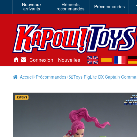
Nouveaux
Éléments
Précommandes
arrivants
recommandés
en
es
fr
de
Connexion
Nouvelles
Accueil
Précommandes
52Toys FigLite DX Captain Comman