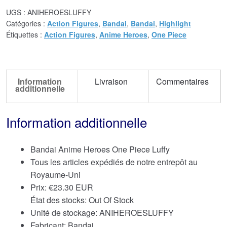
UGS :
ANIHEROESLUFFY
Catégories :
Action Figures
,
Bandai
,
Bandai
,
Highlight
Étiquettes :
Action Figures
,
Anime Heroes
,
One Piece
Information
Livraison
Commentaires
additionnelle
Information additionnelle
Bandai Anime Heroes One Piece Luffy
Tous les articles expédiés de notre entrepôt au
Royaume-Uni
Prix:
€
23.30 EUR
État des stocks: Out Of Stock
Unité de stockage: ANIHEROESLUFFY
Fabricant: Bandai