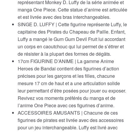
était :
est :
représentant Monkey D. Luffy de la série animée et
manga One Piece. Cette statue d’anime est articulée
€24.58.
€23.30.
et est livrée avec des bras interchangeables.
SINGE D. LUFFY | Cette figurine représente Luffy, le
capitaine des Pirates du Chapeau de Paille. Enfant,
Luffy a mangé le Gum Gum Devil Fruit lui accordant
un corps en caoutchouc qui lui permet de s’étirer et
de résister à la plupart des formes de dégâts.
17cm FIGURINE D’ANIME | La gamme Anime
Heroes de Bandai contient des figurines d’action
précises pour les garçons et les filles, chacune
mesure 17 cm de haut et a une articulation solide
leur permettant d’être posées pour jouer ou exposer.
Revivez vos moments préférés du manga et de
l’anime One Piece avec ces figurines d’anime.
ACCESSOIRES AMUSANTS | Chacune de ces
figurines de pirates est livrée avec des accessoires
pour un jeu interchangeable. Luffy est livré avec