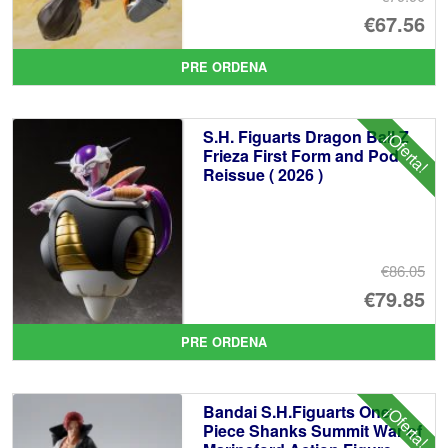
El
€67.56
pr
El
PRE ORDENA
or
pr
er
ac
S.H. Figuarts Dragon Ball Z
¡Oferta!
€7
es
Frieza First Form and Pod
Reissue ( 2026 )
€6
€86.05
El
€79.85
pr
El
PRE ORDENA
or
pr
er
ac
Bandai S.H.Figuarts One
¡Oferta!
€8
es
Piece Shanks Summit War of