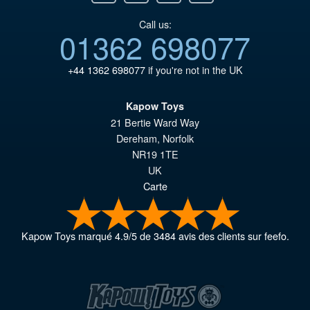
Call us:
01362 698077
+44 1362 698077
if you're not in the UK
Kapow Toys
21 Bertie Ward Way
Dereham
,
Norfolk
NR19 1TE
UK
Carte
Kapow Toys
marqué
4.9
/
5
de
3484
avis des clients sur feefo.