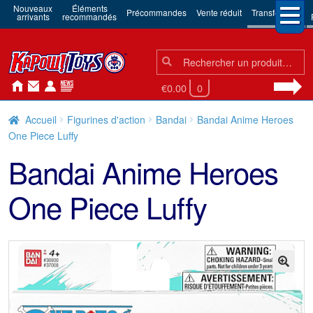
Nouveaux
Éléments
Précommandes
Vente réduit
Transformers
arrivants
recommandés
Chercher:
Chercher
€0.00
0
Accueil
Figurines d'action
Bandai
Bandai Anime Heroes
One Piece Luffy
Bandai Anime Heroes
One Piece Luffy
🔍