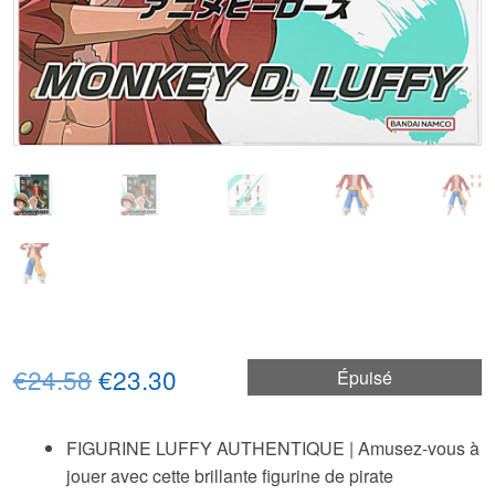
Le
Le
€24.58
€23.30
Épuisé
prix
prix
FIGURINE LUFFY AUTHENTIQUE | Amusez-vous à
initial
actuel
jouer avec cette brillante figurine de pirate