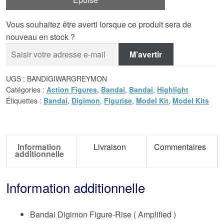
Vous souhaitez être averti lorsque ce produit sera de
nouveau en stock ?
M’avertir
UGS :
BANDIGIWARGREYMON
Catégories :
Action Figures
,
Bandai
,
Bandai
,
Highlight
Étiquettes :
Bandai
,
Digimon
,
Figurise
,
Model Kit
,
Model Kits
Information
Livraison
Commentaires
additionnelle
Information additionnelle
Bandai Digimon Figure-Rise ( Amplified )