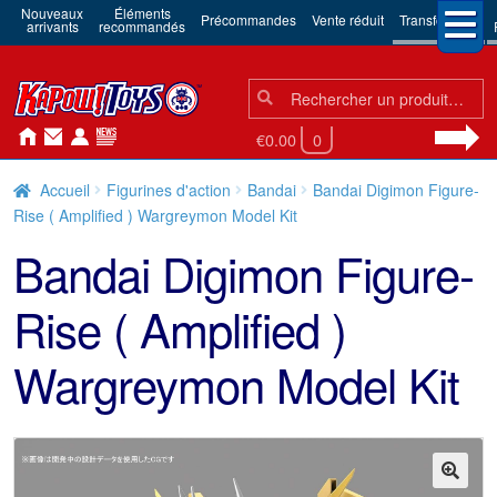
Nouveaux
Éléments
Précommandes
Vente réduit
Transformers
arrivants
recommandés
Chercher:
Chercher
€0.00
0
Accueil
Figurines d'action
Bandai
Bandai Digimon Figure-
Rise ( Amplified ) Wargreymon Model Kit
Bandai Digimon Figure-
Rise ( Amplified )
Wargreymon Model Kit