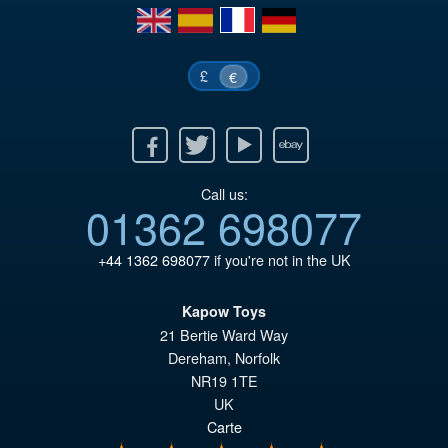
en
es
fr
de
€1
es
€9
£
€
Facebook
Twitter
Youtube
Ebay
Call us:
01362 698077
+44 1362 698077
if you're not in the UK
Kapow Toys
21 Bertie Ward Way
Dereham
,
Norfolk
NR19 1TE
UK
Carte