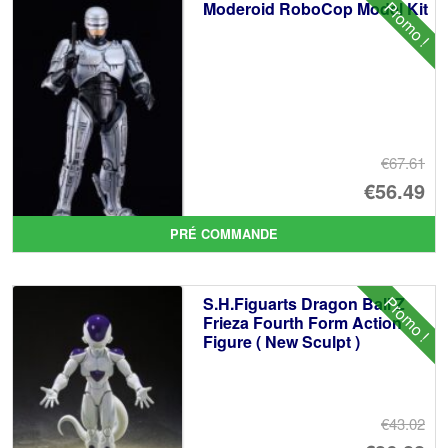
Promo !
Moderoid RoboCop Model Kit
€67.61
Le
€56.49
pr
Le
PRÉ COMMANDE
ini
pr
éta
ac
Promo !
S.H.Figuarts Dragon Ball Z
€6
es
Frieza Fourth Form Action
Figure ( New Sculpt )
€5
€43.02