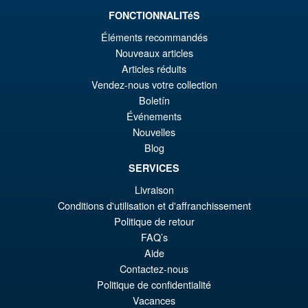
FONCTIONNALITéS
Éléments recommandés
€86.05
Nouveaux articles
Le
€67.56
Articles réduits
pr
Le
Vendez-nous votre collection
PRÉ COMMANDE
Boletín
ini
pr
Événements
éta
ac
Nouvelles
Promo !
S.H.MonsterArts Godzilla 2003
€8
es
Blog
Tokyo SOS Action Figure
€6
SERVICES
Livraison
Conditions d'utilisation et d'affranchissement
€110.64
Politique de retour
Le
€92.15
FAQ’s
Aide
pr
Le
PRÉ COMMANDE
Contactez-nous
ini
pr
Politique de confidentialité
éta
ac
Vacances