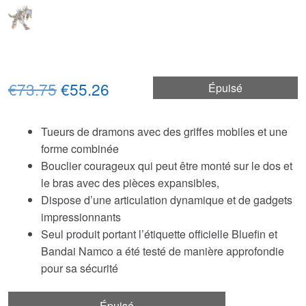
Le
Le
€73.75
€55.26
Épuisé
prix
prix
Tueurs de dramons avec des griffes mobiles et une
initial
actuel
forme combinée
était :
est :
Bouclier courageux qui peut être monté sur le dos et
le bras avec des pièces expansibles,
€73.75.
€55.26.
Dispose d’une articulation dynamique et de gadgets
impressionnants
Seul produit portant l’étiquette officielle Bluefin et
Bandai Namco a été testé de manière approfondie
pour sa sécurité
Épuisé