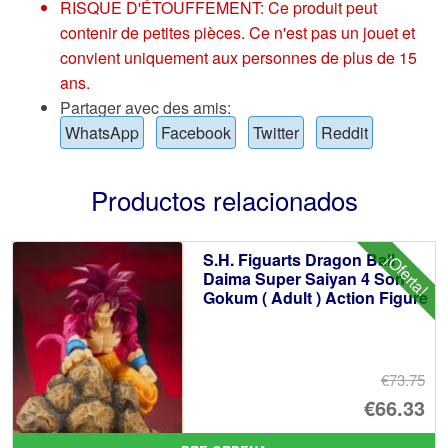
RISQUE D'ÉTOUFFEMENT: Ce produit peut
contenir de petites pièces. Ce n'est pas un jouet et
convient uniquement aux personnes de plus de 15
ans.
Partager avec des amis:
WhatsApp
Facebook
Twitter
Reddit
Productos relacionados
S.H. Figuarts Dragon Ball
¡Oferta!
Daima Super Saiyan 4 Son
Gokum ( Adult ) Action Figure
€73.75
El
€66.33
pr
El