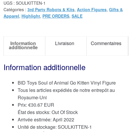
UGS :
SOULKITTEN-1
Catégories :
3rd Party Robots & Kits
,
Action Figures
,
Gifts &
Apparel
,
Highlight
,
PRE ORDERS
,
SALE
Information
Livraison
Commentaires
additionnelle
Information additionnelle
BID Toys Soul of Animal Go Kitten Vinyl Figure
Tous les articles expédiés de notre entrepôt au
Royaume-Uni
Prix:
€
30.67 EUR
État des stocks: Out Of Stock
Arrivée estimée: April 2022
Unité de stockage: SOULKITTEN-1