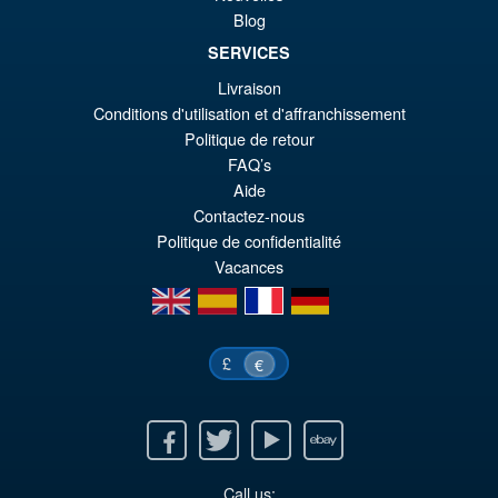
¡Oferta!
€1
es
Hiei Action Figure
Blog
€9
SERVICES
Livraison
Conditions d'utilisation et d'affranchissement
€86.05
Politique de retour
El
€77.39
FAQ’s
pr
El
Aide
PRE ORDENA
or
pr
Contactez-nous
Politique de confidentialité
er
ac
Vacances
€8
es
en
es
fr
de
€7
£
€
Facebook
Twitter
Youtube
Ebay
Call us: