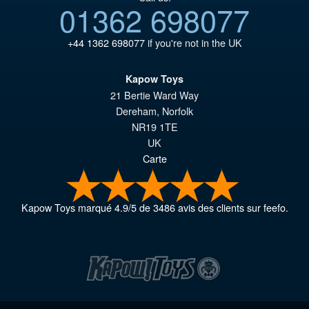
01362 698077
+44 1362 698077
if you're not in the UK
Kapow Toys
21 Bertie Ward Way
Dereham
,
Norfolk
NR19 1TE
UK
Carte
Kapow Toys
marqué
4.9
/
5
de
3486
avis des clients sur feefo.