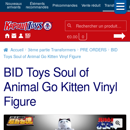
Nouveaux
Éléments
Précommandes
Vente réduit
Transformers
arrivants
recommandés
Chercher:
Chercher
€0.00
0
Accueil
3ème partie Transformers
PRE ORDERS
BID
Toys Soul of Animal Go Kitten Vinyl Figure
BID Toys Soul of
Animal Go Kitten Vinyl
Figure