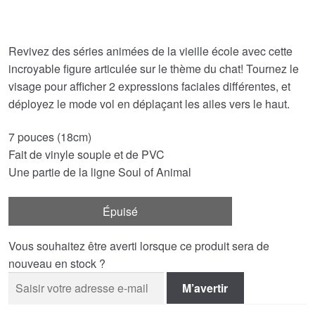
initial
actuel
était :
est :
Revivez des séries animées de la vieille école avec cette
incroyable figure articulée sur le thème du chat! Tournez le
€79.90.
€30.67.
visage pour afficher 2 expressions faciales différentes, et
déployez le mode vol en déplaçant les ailes vers le haut.
7 pouces (18cm)
Fait de vinyle souple et de PVC
Une partie de la ligne Soul of Animal
Épuisé
Vous souhaitez être averti lorsque ce produit sera de
nouveau en stock ?
M’avertir