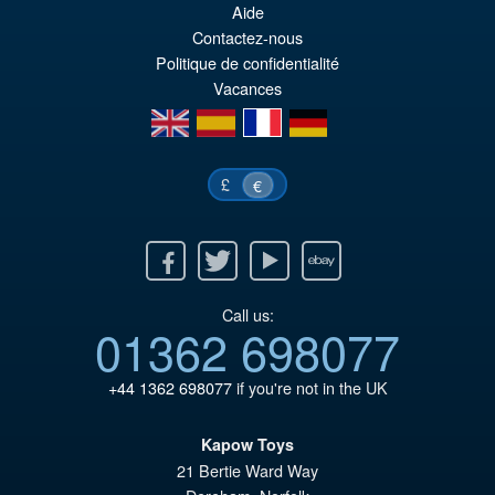
Aide
PRÉ COMMANDE
ini
pr
Contactez-nous
Politique de confidentialité
éta
ac
Vacances
€8
es
en
es
fr
de
€6
£
€
Facebook
Twitter
Youtube
Ebay
Call us:
01362 698077
+44 1362 698077
if you're not in the UK
Kapow Toys
21 Bertie Ward Way