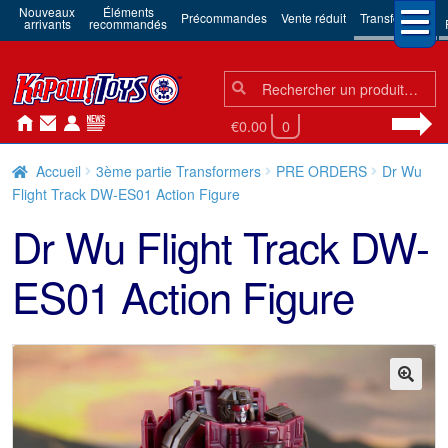
Nouveaux
Éléments
Précommandes
Vente réduit
Transformers
arrivants
recommandés
Chercher:
Chercher
€0.00
0
Accueil
3ème partie Transformers
PRE ORDERS
Dr Wu
Flight Track DW-ES01 Action Figure
Dr Wu Flight Track DW-
ES01 Action Figure
🔍