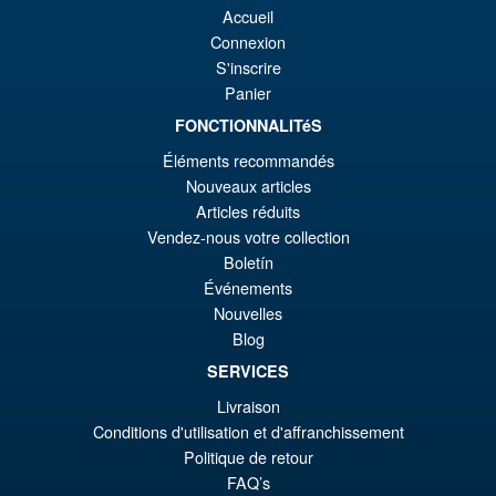
Promo !
S.H.Figuarts One Piece Sir
Accueil
€8
es
Crocodile (Marineford) Action
Connexion
Figure
€7
S'inscrire
Panier
FONCTIONNALITéS
€98.29
Éléments recommandés
Le
€86.00
Nouveaux articles
pr
Le
Articles réduits
PRÉ COMMANDE
Vendez-nous votre collection
ini
pr
Boletín
éta
ac
Événements
Promo !
Bandai S.H.Figuarts One
€9
es
Nouvelles
Piece Shanks Summit War of
Blog
Marineford Action Figure
€8
SERVICES
Livraison
€86.05
Conditions d'utilisation et d'affranchissement
Le
€67.56
Politique de retour
FAQ’s
pr
Le