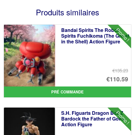
Produits similaires
Promo !
Bandai Spirits The Robot
Spirits Fuchikoma (The Ghost
in the Shell) Action Figure
€135.23
Le
€110.59
pr
Le
PRÉ COMMANDE
ini
pr
éta
ac
Promo !
S.H. Figuarts Dragon Ball Z
€1
es
Bardock the Father of Goku
Action Figure
€1