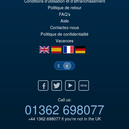
€159.82
Conditions d'utilisation et d'affranchissement
Le
€147.47
Politique de retour
FAQ’s
pr
Le
Aide
PRÉ COMMANDE
ini
pr
Contactez-nous
Politique de confidentialité
éta
ac
Vacances
€1
es
en
es
fr
de
€1
£
€
Facebook
Twitter
Youtube
Ebay
Call us:
01362 698077
+44 1362 698077
if you're not in the UK