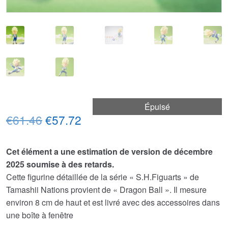
Épuisé
Le
Le
€61.46
€57.72
prix
prix
Cet élément a une estimation de version de décembre
initial
actuel
2025 soumise à des retards.
était :
est :
Cette figurine détaillée de la série « S.H.Figuarts » de
Tamashii Nations provient de « Dragon Ball ». Il mesure
€61.46.
€57.72.
environ 8 cm de haut et est livré avec des accessoires dans
une boîte à fenêtre