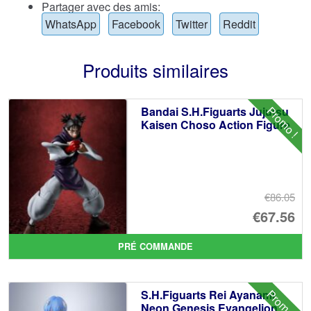
Partager avec des amis:
WhatsApp
Facebook
Twitter
Reddit
Produits similaires
Promo !
Bandai S.H.Figuarts Jujutsu
Kaisen Choso Action Figure
€86.05
Le
€67.56
pr
Le
PRÉ COMMANDE
ini
pr
éta
ac
Promo !
S.H.Figuarts Rei Ayanami
€8
es
Neon Genesis Evangelion