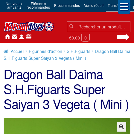
Nouveaux
Éléments
Précommandes
Vente réduit
Transformers
arrivants
recommandés
Chercher:
Chercher
€0.00
0
Accueil
Figurines d'action
S.H.Figuarts
Dragon Ball Daima
S.H.Figuarts Super Saiyan 3 Vegeta ( Mini )
Dragon Ball Daima
S.H.Figuarts Super
Saiyan 3 Vegeta ( Mini )