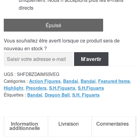
directs
Épuisé
Vous souhaitez être averti lorsque ce produit sera de
nouveau en stock ?
M’avertir
UGS :
SHFDBZDAIMSSVEG
Catégories :
Action Figures
,
Bandai
,
Bandai
,
Featured Items
,
Highlight
,
Preorders
,
S.H.Figuarts
,
S.H.Figuarts
Étiquettes :
Bandai
,
Dragon Ball
,
S.H. Figuarts
Information
Livraison
Commentaires
additionnelle