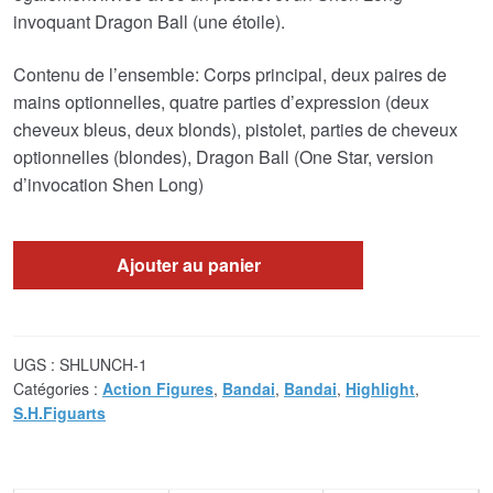
€79.85.
€73.71.
invoquant Dragon Ball (une étoile).
Contenu de l’ensemble: Corps principal, deux paires de
mains optionnelles, quatre parties d’expression (deux
cheveux bleus, deux blonds), pistolet, parties de cheveux
optionnelles (blondes), Dragon Ball (One Star, version
d’invocation Shen Long)
Ajouter au panier
UGS :
SHLUNCH-1
Catégories :
Action Figures
,
Bandai
,
Bandai
,
Highlight
,
S.H.Figuarts