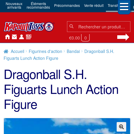
Nouveaux
Éléments
Précommandes
Vente réduit
Transformers
arrivants
recommandés
Chercher:
Chercher
€0.00
0
Accueil
Figurines d'action
Bandai
Dragonball S.H.
Figuarts Lunch Action Figure
Dragonball S.H.
Figuarts Lunch Action
Figure