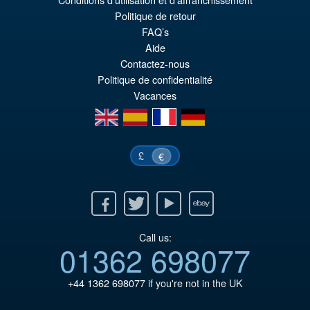
Le
€92.15
Politique de retour
pr
Le
FAQ’s
PRÉ COMMANDE
Aide
ini
pr
Contactez-nous
éta
ac
Politique de confidentialité
€1
es
Vacances
en
es
fr
de
€9
£
€
Facebook
Twitter
Youtube
Ebay
Call us:
01362 698077
+44 1362 698077
if you're not in the UK