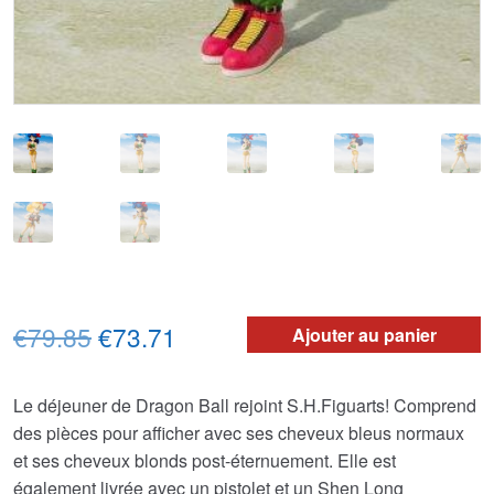
Le
Le
€79.85
€73.71
Ajouter au panier
prix
prix
Le déjeuner de Dragon Ball rejoint S.H.Figuarts! Comprend
initial
actuel
des pièces pour afficher avec ses cheveux bleus normaux
était :
est :
et ses cheveux blonds post-éternuement. Elle est
également livrée avec un pistolet et un Shen Long