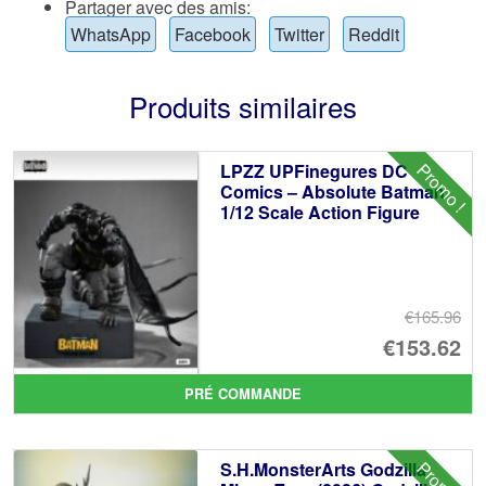
Partager avec des amis:
WhatsApp
Facebook
Twitter
Reddit
Produits similaires
Promo !
LPZZ UPFinegures DC
Comics – Absolute Batman
1/12 Scale Action Figure
€165.96
Le
€153.62
pr
Le
PRÉ COMMANDE
ini
pr
éta
ac
Promo !
S.H.MonsterArts Godzilla
€1
es