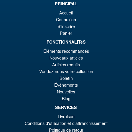
PRINCIPAL
éta
ac
Promo !
LPZZ UPFinegures DC
Accueil
€1
es
Comics – Absolute Batman
Connexion
1/12 Scale Action Figure
€9
S'inscrire
Panier
FONCTIONNALITéS
€165.96
Éléments recommandés
Le
€153.62
Nouveaux articles
pr
Le
Articles réduits
PRÉ COMMANDE
Vendez-nous votre collection
ini
pr
Boletín
éta
ac
Événements
Promo !
S.H. MonsterArts Godzilla Vs
€1
es
Nouvelles
Evangelion Test Type 01 G
Blog
Awakening Action Figure
€1
SERVICES
Livraison
€159.82
Conditions d'utilisation et d'affranchissement
Le
€147.47
Politique de retour