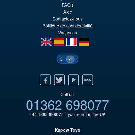
FAQ’s
pr
Le
Aide
PRÉ COMMANDE
ini
pr
Contactez-nous
Politique de confidentialité
éta
ac
Vacances
€1
es
en
es
fr
de
€1
£
€
Facebook
Twitter
Youtube
Ebay
Call us:
01362 698077
+44 1362 698077
if you're not in the UK
Kapow Toys