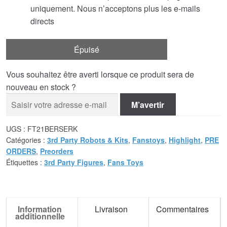
uniquement. Nous n’acceptons plus les e-mails
directs
Épuisé
Vous souhaitez être averti lorsque ce produit sera de
nouveau en stock ?
M’avertir
UGS :
FT21BERSERK
Catégories :
3rd Party Robots & Kits
,
Fanstoys
,
Highlight
,
PRE
ORDERS
,
Preorders
Étiquettes :
3rd Party Figures
,
Fans Toys
Information
Livraison
Commentaires
additionnelle