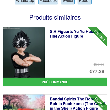
WhatsApp
Facebook
Twitter
Reddit
Produits similaires
Promo !
S.H.Figuarts Yu Yu Hakusho
Hiei Action Figure
€86.05
Le
€77.39
pr
Le
PRÉ COMMANDE
ini
pr
éta
ac
Promo !
Bandai Spirits The Robot
€8
es
Spirits Fuchikoma (The Ghost
in the Shell) Action Figure