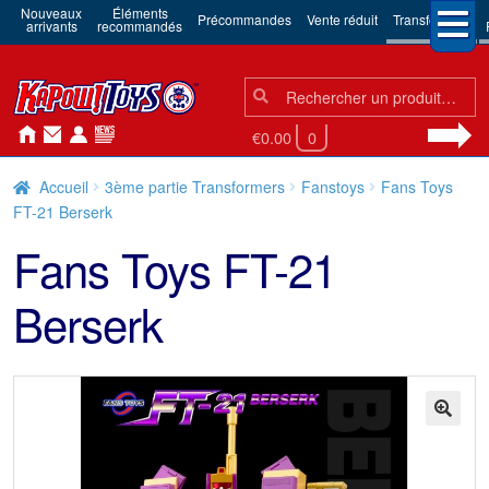
Nouveaux
Éléments
Précommandes
Vente réduit
Transformers
arrivants
recommandés
Chercher:
Chercher
€0.00
0
Accueil
3ème partie Transformers
Fanstoys
Fans Toys
FT-21 Berserk
Fans Toys FT-21
Berserk
🔍