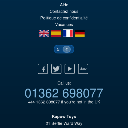
pr
El
Aide
PRE ORDENA
or
pr
Contactez-nous
Politique de confidentialité
er
ac
Vacances
€7
es
en
es
fr
de
€6
£
€
Facebook
Twitter
Youtube
Ebay
Call us:
01362 698077
+44 1362 698077
if you're not in the UK
Kapow Toys
21 Bertie Ward Way