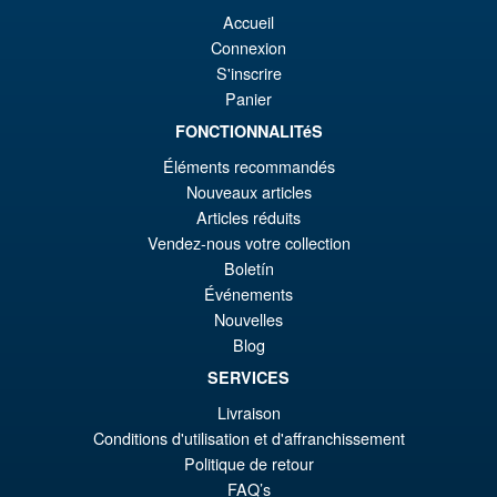
er
ac
S.H.Figuarts Dragon Ball Z
¡Oferta!
Accueil
€8
es
Frieza Fourth Form Action
Connexion
Figure ( New Sculpt )
€7
S'inscrire
Panier
FONCTIONNALITéS
€43.02
Éléments recommandés
El
€36.82
Nouveaux articles
pr
El
Articles réduits
PRE ORDENA
Vendez-nous votre collection
or
pr
Boletín
er
ac
Événements
Bandai Spirits S.H.Figuarts
¡Oferta!
€4
es
Nouvelles
Dragon Ball Super: Broly -
Blog
Super- Action Figure
€3
SERVICES
Livraison
€73.75
Conditions d'utilisation et d'affranchissement
El
€61.41
Politique de retour
FAQ’s