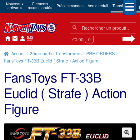
Nouveaux
Éléments
Précommandes
Vente réduit
Transformers
arrivants
recommandés
Chercher:
Chercher
€0.00
0
Accueil
3ème partie Transformers
PRE ORDERS
FansToys FT-33B Euclid ( Strafe ) Action Figure
FansToys FT-33B
Euclid ( Strafe ) Action
Figure