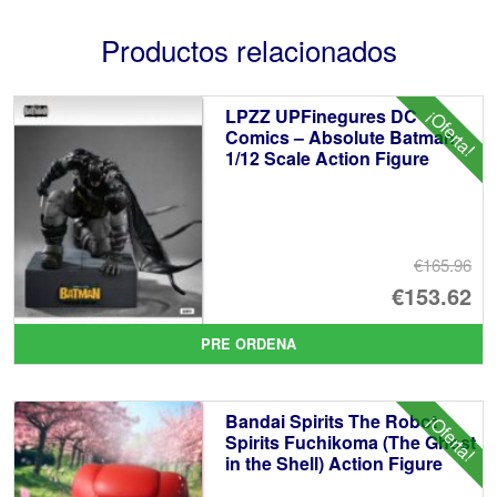
Productos relacionados
LPZZ UPFinegures DC
¡Oferta!
Comics – Absolute Batman
1/12 Scale Action Figure
€165.96
El
€153.62
pr
El
PRE ORDENA
or
pr
er
ac
Bandai Spirits The Robot
¡Oferta!
€1
es
Spirits Fuchikoma (The Ghost
in the Shell) Action Figure
€1