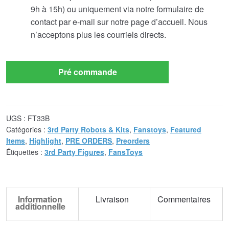
9h à 15h) ou uniquement via notre formulaire de
contact par e-mail sur notre page d’accueil. Nous
n’acceptons plus les courriels directs.
Pré commande
UGS :
FT33B
Catégories :
3rd Party Robots & Kits
,
Fanstoys
,
Featured
Items
,
Highlight
,
PRE ORDERS
,
Preorders
Étiquettes :
3rd Party Figures
,
FansToys
Information
Livraison
Commentaires
additionnelle