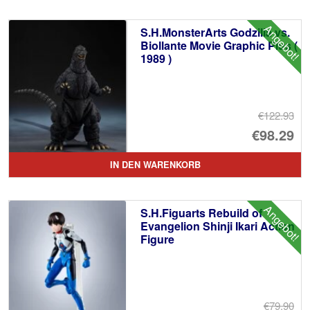
€1
ist
Angebot!
S.H.MonsterArts Godzilla vs.
€1
Biollante Movie Graphic Plus (
1989 )
€122.93
Ur
€98.29
Pr
Ak
IN DEN WARENKORB
wa
Pr
€1
ist
Angebot!
S.H.Figuarts Rebuild of
€9
Evangelion Shinji Ikari Action
Figure
€79.90