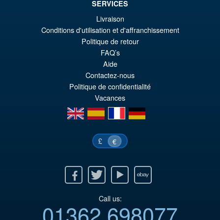
SERVICES
Livraison
€129.08
Conditions d'utilisation et d'affranchissement
Ur
€110.59
Politique de retour
FAQ’s
Pr
Ak
Aide
VORBESTELLUNGEN
wa
Pr
Contactez-nous
Politique de confidentialité
€1
ist
Vacances
€1
en
es
fr
de
£
€
Facebook
Twitter
Youtube
Ebay
Call us:
01362 698077