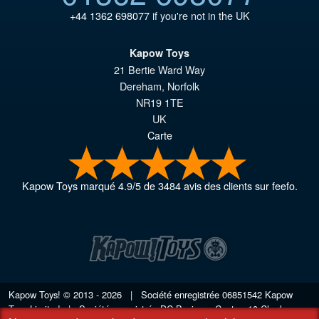
+44 1362 698077
if you're not in the UK
Kapow Toys
21 Bertie Ward Way
Dereham
,
Norfolk
NR19 1TE
UK
Carte
Kapow Toys
marqué
4.9
/
5
de
3484
avis des clients sur feefo.
Kapow Toys! © 2013 - 2026 | Société enregistrée
06851542
Kapow
Toys Limited | Société enregistrée DC Business Centre, 10 Charles