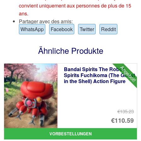
convient uniquement aux personnes de plus de 15
ans.
Partager avec des amis:
WhatsApp
Facebook
Twitter
Reddit
Ähnliche Produkte
Angebot!
Bandai Spirits The Robot
Spirits Fuchikoma (The Ghost
in the Shell) Action Figure
€135.23
Ur
€110.59
Pr
Ak
VORBESTELLUNGEN
wa
Pr