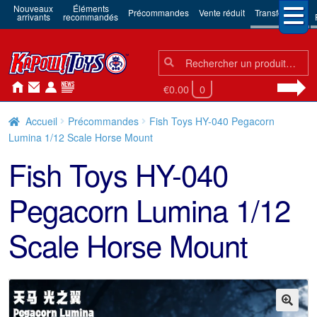
Nouveaux
Éléments
Précommandes
Vente réduit
Transformers
arrivants
recommandés
Chercher:
Chercher
€0.00
0
Accueil
Précommandes
Fish Toys HY-040 Pegacorn
Lumina 1/12 Scale Horse Mount
Fish Toys HY-040
Pegacorn Lumina 1/12
Scale Horse Mount