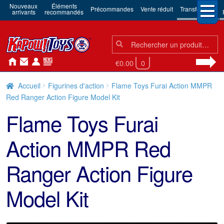
Nouveaux
Éléments
Précommandes
Vente réduit
Transformers
arrivants
recommandés
Chercher:
Chercher
€0.00
0
Accueil
Figurines d'action
Flame Toys Furai Action MMPR
Red Ranger Action Figure Model Kit
Flame Toys Furai
Action MMPR Red
Ranger Action Figure
Model Kit