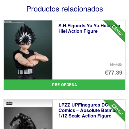
Productos relacionados
S.H.Figuarts Yu Yu Hakusho
¡Oferta!
Hiei Action Figure
€86.05
El
€77.39
pr
El
PRE ORDENA
or
pr
er
ac
LPZZ UPFinegures DC
¡Oferta!
€8
es
Comics – Absolute Batman
1/12 Scale Action Figure
€7