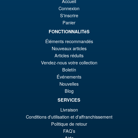
Accueil
Bandai S.H.Figuarts One
¡Oferta!
Connexion
€8
es
Piece Shanks Summit War of
S'inscrire
Marineford Action Figure
€7
Panier
FONCTIONNALITéS
Éléments recommandés
€86.05
Nouveaux articles
El
€67.56
Articles réduits
pr
El
Vendez-nous votre collection
PRE ORDENA
or
pr
Boletín
Événements
er
ac
Nouvelles
S.H.MonsterArts Godzilla 2003
¡Oferta!
€8
es
Tokyo SOS Action Figure
Blog
€6
SERVICES
Livraison
Conditions d'utilisation et d'affranchissement
€110.64
Politique de retour
El
€92.15
FAQ’s
Aide