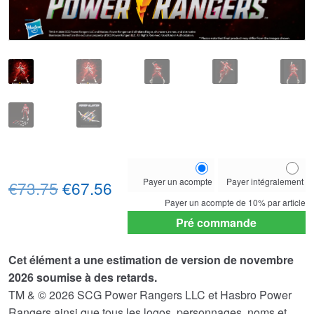
Choose
Payer un acompte
Payer intégralement
Le
Le
your
€73.75
€67.56
payment
Payer un acompte de
10%
par article
prix
prix
option
Pré commande
initial
actuel
Cet élément a une estimation de version de novembre
était :
est :
2026 soumise à des retards.
€73.75.
€67.56.
TM & © 2026 SCG Power Rangers LLC et Hasbro Power
Rangers ainsi que tous les logos, personnages, noms et