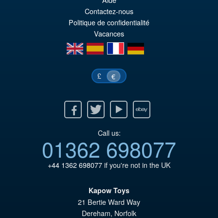
pr
El
PRE ORDENA
Contactez-nous
or
pr
Politique de confidentialité
er
ac
Vacances
€1
es
en
es
fr
de
€9
£
€
Facebook
Twitter
Youtube
Ebay
Call us:
01362 698077
+44 1362 698077
if you're not in the UK
Kapow Toys
21 Bertie Ward Way
Dereham
,
Norfolk