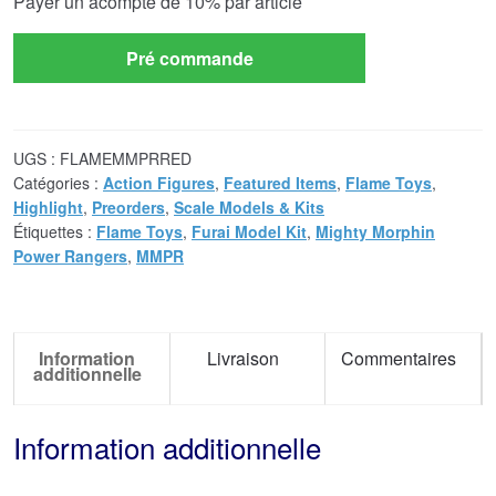
Payer un acompte de
10%
par article
Pré commande
UGS :
FLAMEMMPRRED
Catégories :
Action Figures
,
Featured Items
,
Flame Toys
,
Highlight
,
Preorders
,
Scale Models & Kits
Étiquettes :
Flame Toys
,
Furai Model Kit
,
Mighty Morphin
Power Rangers
,
MMPR
Information
Livraison
Commentaires
additionnelle
Information additionnelle