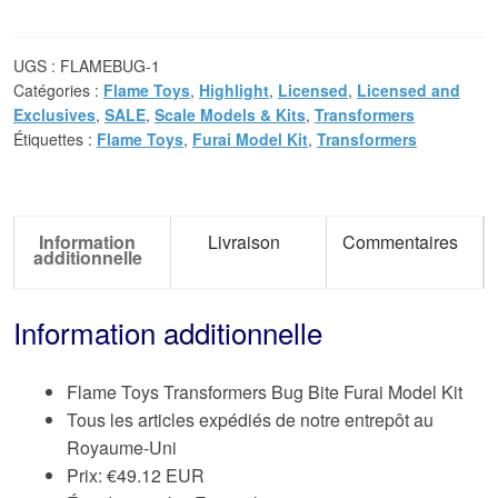
UGS :
FLAMEBUG-1
Catégories :
Flame Toys
,
Highlight
,
Licensed
,
Licensed and
Exclusives
,
SALE
,
Scale Models & Kits
,
Transformers
Étiquettes :
Flame Toys
,
Furai Model Kit
,
Transformers
Information
Livraison
Commentaires
additionnelle
Information additionnelle
Flame Toys Transformers Bug Bite Furai Model Kit
Tous les articles expédiés de notre entrepôt au
Royaume-Uni
Prix:
€
49.12 EUR