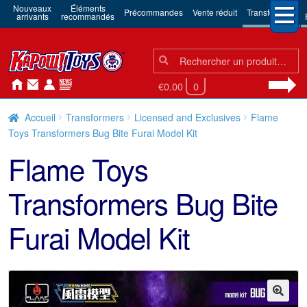
Nouveaux
Éléments
Précommandes
Vente réduit
Transformers
arrivants
recommandés
Chercher:
Chercher
€0.00
0
Accueil
Transformers
Licensed and Exclusives
Flame
Toys Transformers Bug Bite Furai Model Kit
Flame Toys
Transformers Bug Bite
Furai Model Kit