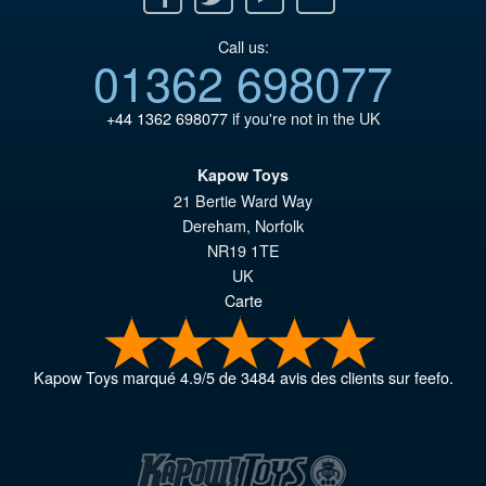
Call us:
01362 698077
+44 1362 698077
if you're not in the UK
Kapow Toys
21 Bertie Ward Way
Dereham
,
Norfolk
NR19 1TE
UK
Carte
Kapow Toys
marqué
4.9
/
5
de
3484
avis des clients sur feefo.