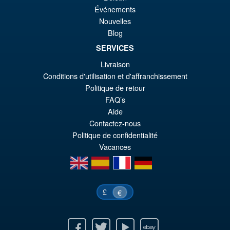
Bandai Spirits S.H.Figuarts
¡Oferta!
Événements
€7
es
Dragon Ball Super: Broly -
Nouvelles
Super- Action Figure
€6
Blog
SERVICES
Livraison
€73.75
Conditions d'utilisation et d'affranchissement
El
€61.41
Politique de retour
pr
El
FAQ’s
PRE ORDENA
Aide
or
pr
Contactez-nous
er
ac
Politique de confidentialité
€7
es
Vacances
en
es
fr
de
€6
£
€
Facebook
Twitter
Youtube
Ebay