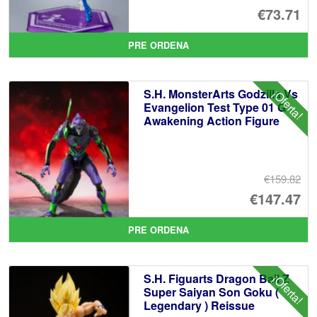
El
€73.71
pr
El
PRE ORDENA
or
pr
er
ac
S.H. MonsterArts Godzilla Vs
¡Oferta!
€7
es
Evangelion Test Type 01 G
Awakening Action Figure
€7
€159.82
El
€147.47
pr
El
PRE ORDENA
or
pr
er
ac
S.H. Figuarts Dragon Ball Z
¡Oferta!
€1
es
Super Saiyan Son Goku (
Legendary ) Reissue
€1