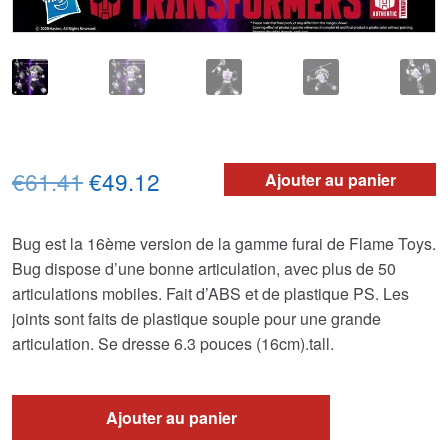
Le
Le
€61.41
€49.12
Ajouter au panier
prix
prix
Bug est la 16ème version de la gamme furai de Flame Toys.
initial
actuel
Bug dispose d’une bonne articulation, avec plus de 50
était :
est :
articulations mobiles. Fait d’ABS et de plastique PS. Les
joints sont faits de plastique souple pour une grande
€61.41.
€49.12.
articulation. Se dresse 6.3 pouces (16cm).tall.
Ajouter au panier