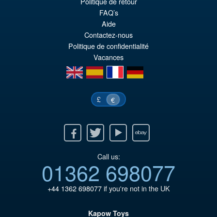
Le
€36.82
Politique de retour
FAQ’s
pr
Le
Aide
PRÉ COMMANDE
ini
pr
Contactez-nous
Politique de confidentialité
éta
ac
Vacances
€4
es
en
es
fr
de
€3
£
€
Facebook
Twitter
Youtube
Ebay
Call us:
01362 698077
+44 1362 698077
if you're not in the UK
Kapow Toys