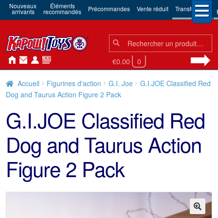
Nouveaux
Éléments
Précommandes
Vente réduit
Transformers
arrivants
recommandés
Chercher:
Chercher
€0.00
0
Accueil
Figurines d'action
G.I. Joe
G.I.JOE Classified Red
Dog and Taurus Action Figure 2 Pack
G.I.JOE Classified Red
Dog and Taurus Action
Figure 2 Pack