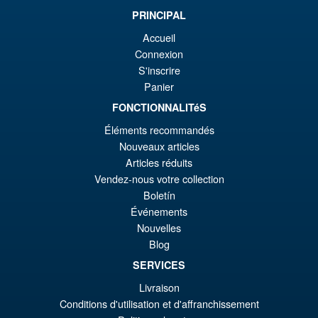
ini
pr
PRINCIPAL
éta
ac
Promo !
S.H.Figuarts Demon Slayer
Accueil
€7
es
Kimetsu no Yaiba Inosuke
Connexion
Hashibira Action Figure
€6
S'inscrire
Panier
FONCTIONNALITéS
€86.05
Éléments recommandés
Le
€73.71
Nouveaux articles
pr
Le
Articles réduits
PRÉ COMMANDE
Vendez-nous votre collection
ini
pr
Boletín
éta
ac
Événements
Promo !
S.H.Figuarts Dragon Ball Z
€8
es
Nouvelles
Frieza Fourth Form Action
Blog
Figure ( New Sculpt )
€7
SERVICES
Livraison
€43.02
Conditions d'utilisation et d'affranchissement