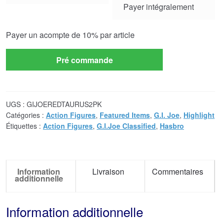
Payer intégralement
payment
option
Payer un acompte de
10%
par article
Pré commande
UGS :
GIJOEREDTAURUS2PK
Catégories :
Action Figures
,
Featured Items
,
G.I. Joe
,
Highlight
Étiquettes :
Action Figures
,
G.I.Joe Classified
,
Hasbro
Information
Livraison
Commentaires
additionnelle
Information additionnelle