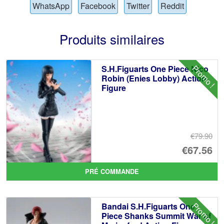
WhatsApp
Facebook
Twitter
Reddit
Produits similaires
Promo !
S.H.Figuarts One Piece Nico
Robin (Enies Lobby) Action
Figure
€79.90
Le
€67.56
pr
Le
PRÉ COMMANDE
ini
pr
éta
ac
Promo !
Bandai S.H.Figuarts One
€7
es
Piece Shanks Summit War of