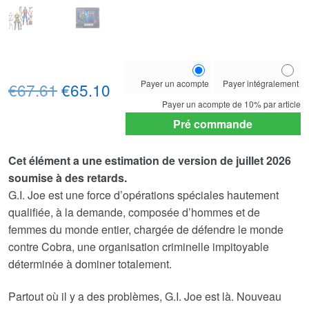
Choose
Payer un acompte
Payer intégralement
Le
Le
your
€67.61
€65.10
payment
Payer un acompte de
10%
par article
prix
prix
option
Pré commande
initial
actuel
Cet élément a une estimation de version de juillet 2026
était :
est :
soumise à des retards.
€67.61.
€65.10.
G.I. Joe est une force d’opérations spéciales hautement
qualifiée, à la demande, composée d’hommes et de
femmes du monde entier, chargée de défendre le monde
contre Cobra, une organisation criminelle impitoyable
déterminée à dominer totalement.
Partout où il y a des problèmes, G.I. Joe est là. Nouveau