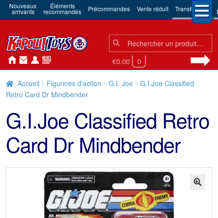
Nouveaux
Éléments
Précommandes
Vente réduit
Transformers
arrivants
recommandés
Chercher:
Chercher
€0.00
0
Accueil
Figurines d'action
G.I. Joe
G.I.Joe Classified
Retro Card Dr Mindbender
G.I.Joe Classified Retro
Card Dr Mindbender
🔍