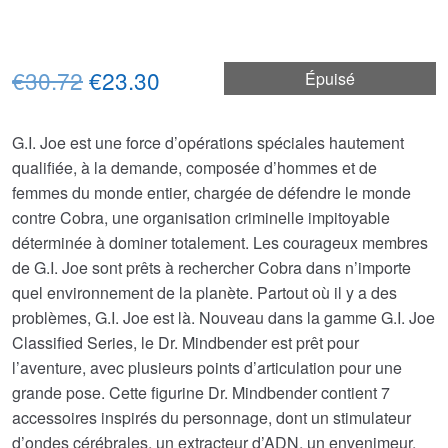
Le
Le
€30.72
€23.30
Épuisé
prix
prix
G.I. Joe est une force d’opérations spéciales hautement
initial
actuel
qualifiée, à la demande, composée d’hommes et de
était :
est :
femmes du monde entier, chargée de défendre le monde
contre Cobra, une organisation criminelle impitoyable
€30.72.
€23.30.
déterminée à dominer totalement. Les courageux membres
de G.I. Joe sont prêts à rechercher Cobra dans n’importe
quel environnement de la planète. Partout où il y a des
problèmes, G.I. Joe est là. Nouveau dans la gamme G.I. Joe
Classified Series, le Dr. Mindbender est prêt pour
l’aventure, avec plusieurs points d’articulation pour une
grande pose. Cette figurine Dr. Mindbender contient 7
accessoires inspirés du personnage, dont un stimulateur
d’ondes cérébrales, un extracteur d’ADN, un envenimeur,