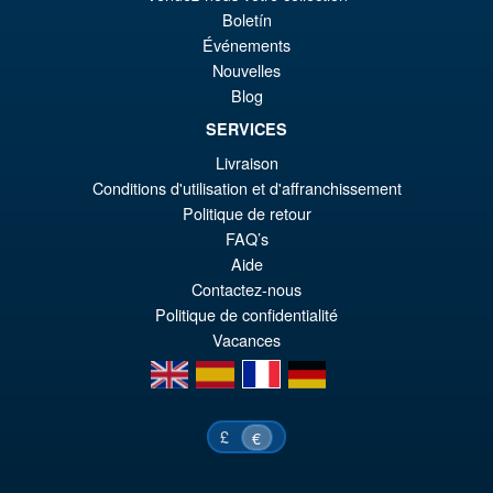
éta
ac
Boletín
Promo !
S.H.Figuarts One Piece Nico
Événements
€1
es
Robin (Enies Lobby) Action
Nouvelles
Figure
€1
Blog
SERVICES
Livraison
€79.90
Conditions d'utilisation et d'affranchissement
Le
€67.56
Politique de retour
pr
Le
FAQ’s
PRÉ COMMANDE
Aide
ini
pr
Contactez-nous
éta
ac
Politique de confidentialité
€7
es
Vacances
en
es
fr
de
€6
£
€