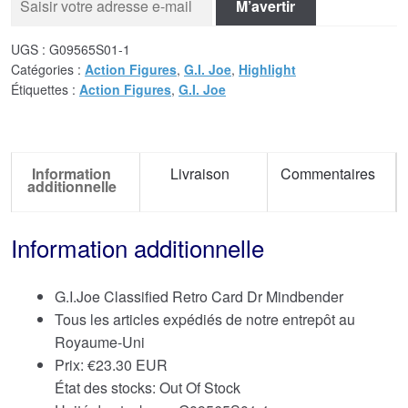
M’avertir
UGS :
G09565S01-1
Catégories :
Action Figures
,
G.I. Joe
,
Highlight
Étiquettes :
Action Figures
,
G.I. Joe
Information
Livraison
Commentaires
additionnelle
Information additionnelle
G.I.Joe Classified Retro Card Dr Mindbender
Tous les articles expédiés de notre entrepôt au
Royaume-Uni
Prix:
€
23.30 EUR
État des stocks: Out Of Stock