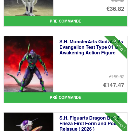
€43.02
Le
€36.82
pr
Le
PRÉ COMMANDE
ini
pr
éta
ac
Promo !
S.H. MonsterArts Godzilla Vs
€4
es
Evangelion Test Type 01 G
Awakening Action Figure
€3
€159.82
Le
€147.47
pr
Le
PRÉ COMMANDE
ini
pr
éta
ac
Promo !
S.H. Figuarts Dragon Ball Z
€1
es
Frieza First Form and Pod
Reissue ( 2026 )