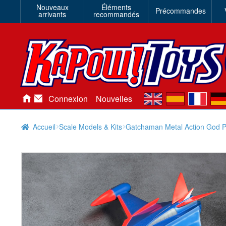
Nouveaux
Éléments
Précommandes
arrivants
recommandés
en
es
fr
de
Connexion
Nouvelles
Accueil
Scale Models & Kits
Gatchaman Metal Action God P