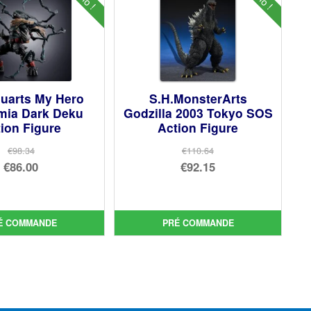
guarts My Hero
S.H.MonsterArts
mia Dark Deku
Godzilla 2003 Tokyo SOS
ion Figure
Action Figure
€98.34
€110.64
Le
Le
€86.00
€92.15
prix
Le
prix
Le
initial
prix
initial
prix
était :
actuel
était :
actuel
É COMMANDE
PRÉ COMMANDE
€98.34.
est :
€110.64.
est :
€86.00.
€92.15.