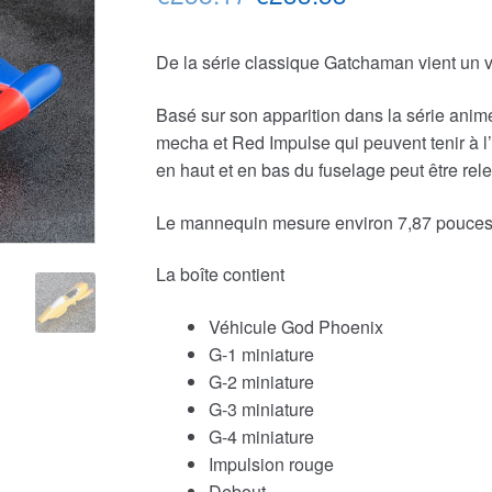
prix
prix
De la série classique Gatchaman vient un 
initial
actuel
était :
est :
Basé sur son apparition dans la série ani
mecha et Red Impulse qui peuvent tenir à l’i
€258.17.
€233.53.
en haut et en bas du fuselage peut être re
Le mannequin mesure environ 7,87 pouces
La boîte contient
Véhicule God Phoenix
G-1 miniature
G-2 miniature
G-3 miniature
G-4 miniature
Impulsion rouge
Debout