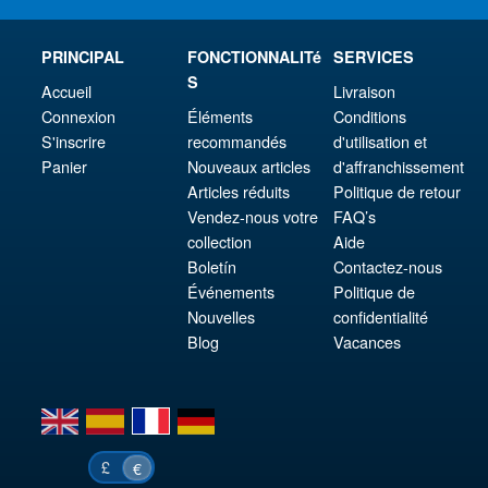
PRINCIPAL
FONCTIONNALITé
SERVICES
S
Accueil
Livraison
Connexion
Éléments
Conditions
S'inscrire
recommandés
d'utilisation et
Panier
Nouveaux articles
d'affranchissement
Articles réduits
Politique de retour
Vendez-nous votre
FAQ’s
collection
Aide
Boletín
Contactez-nous
Événements
Politique de
Nouvelles
confidentialité
Blog
Vacances
en
es
fr
de
£
€