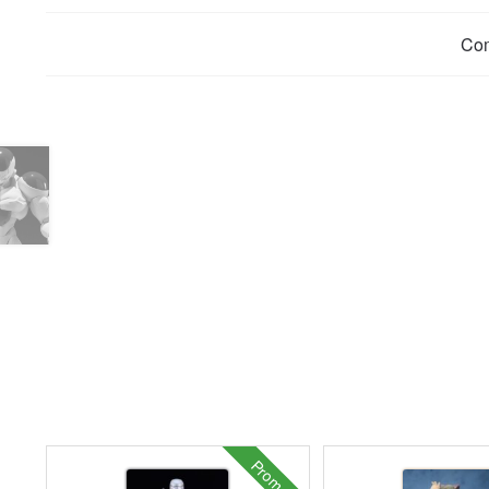
Co
Promo !