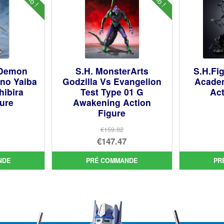
 Demon
S.H. MonsterArts
S.H.Fi
 no Yaiba
Godzilla Vs Evangelion
Acade
hibira
Test Type 01 G
Act
gure
Awakening Action
Figure
€159.82
Le
€147.47
prix
Le
ial
NDE
PRÉ COMMANDE
PR
initial
prix
t :
uel
était :
actuel
05.
:
€159.82.
est :
71.
€147.47.