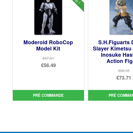
Moderoid RoboCop
S.H.Figuarts
Model Kit
Slayer Kimetsu
Inosuke Has
€67.61
Action Fi
Le
€56.49
€86.05
prix
Le
Le
€73.71
initial
prix
prix
Le
était :
actuel
init
prix
PRÉ COMMANDE
PRÉ COMMA
€67.61.
est :
étai
act
€56.49.
€86.
est 
€73.