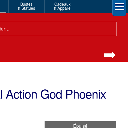
Bustes
Cadeaux
& Statues
& Apparel
 Action God Phoenix
Épuisé