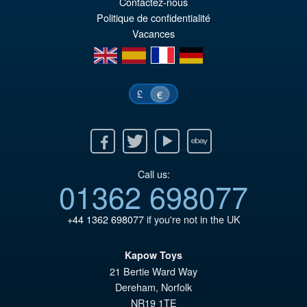
Contactez-nous
éta
ac
Politique de confidentialité
Vacances
€1
es
en
es
fr
de
€1
£
€
Facebook
Twitter
Youtube
Ebay
Call us:
01362 698077
+44 1362 698077
if you're not in the UK
Kapow Toys
21 Bertie Ward Way
Dereham
,
Norfolk
NR19 1TE