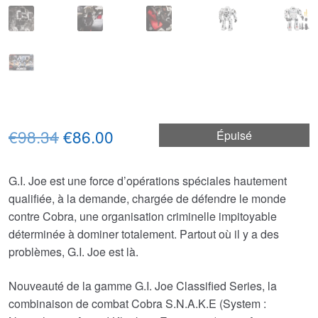
Le
Le
€98.34
€86.00
Épuisé
prix
prix
G.I. Joe est une force d’opérations spéciales hautement
initial
actuel
qualifiée, à la demande, chargée de défendre le monde
était :
est :
contre Cobra, une organisation criminelle impitoyable
déterminée à dominer totalement. Partout où il y a des
€98.34.
€86.00.
problèmes, G.I. Joe est là.
Nouveauté de la gamme G.I. Joe Classified Series, la
combinaison de combat Cobra S.N.A.K.E (System :