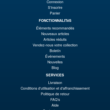
Frieza First Form and Pod
Connexion
Reissue ( 2026 )
€7
S'inscrire
Panier
FONCTIONNALITéS
€86.05
Éléments recommandés
Le
€79.85
Nouveaux articles
pr
Le
Articles réduits
PRÉ COMMANDE
Vendez-nous votre collection
ini
pr
Boletín
éta
ac
Événements
Promo !
S.H. MonsterArts Godzilla Vs
€8
es
Nouvelles
Evangelion Test Type 01 G
Blog
Awakening Action Figure
€7
SERVICES
Livraison
€159.82
Conditions d'utilisation et d'affranchissement
Le
€147.47
Politique de retour
FAQ’s
pr
Le
PRÉ COMMANDE
Aide
ini
pr