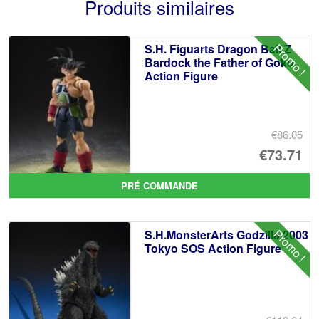
Produits similaires
Promo !
S.H. Figuarts Dragon Ball Z
Bardock the Father of Goku
Action Figure
€86.05
Le
€73.71
pr
Le
PRÉ COMMANDE
ini
pr
éta
ac
Promo !
S.H.MonsterArts Godzilla 2003
€8
es
Tokyo SOS Action Figure
€7