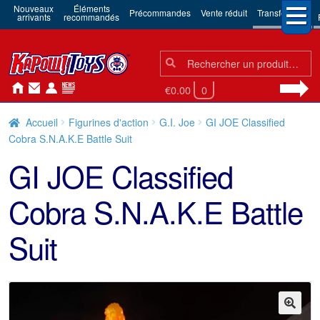
Nouveaux
Éléments
Précommandes
Vente réduit
Transformers
arrivants
recommandés
Chercher:
Chercher
€0.00
0
Accueil
Figurines d'action
G.I. Joe
GI JOE Classified
Cobra S.N.A.K.E Battle Suit
GI JOE Classified
Cobra S.N.A.K.E Battle
Suit