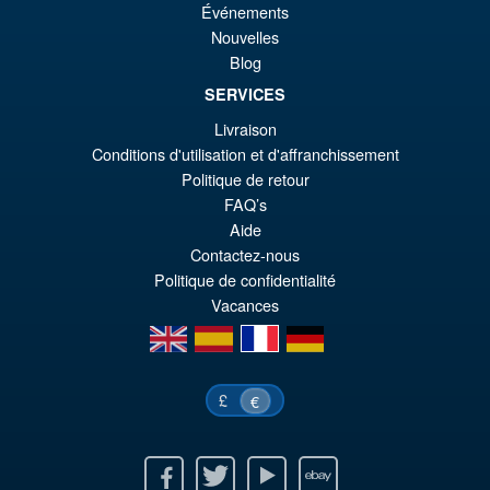
Promo !
S.H. Figuarts Dragon Ball
Événements
€9
es
Daima Super Saiyan 4 Son
Nouvelles
Gokum ( Adult ) Action Figure
€8
Blog
SERVICES
Livraison
€73.75
Conditions d'utilisation et d'affranchissement
Le
€66.33
Politique de retour
pr
Le
FAQ’s
PRÉ COMMANDE
Aide
ini
pr
Contactez-nous
éta
ac
Politique de confidentialité
€7
es
Vacances
en
es
fr
de
€6
£
€
Facebook
Twitter
Youtube
Ebay