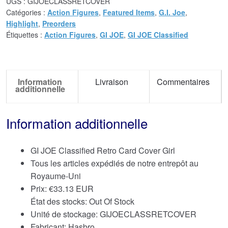
UGS :
GIJOECLASSRETCOVER
Catégories :
Action Figures
,
Featured Items
,
G.I. Joe
,
Highlight
,
Preorders
Étiquettes :
Action Figures
,
GI JOE
,
GI JOE Classified
Information
Livraison
Commentaires
additionnelle
Information additionnelle
GI JOE Classified Retro Card Cover Girl
Tous les articles expédiés de notre entrepôt au
Royaume-Uni
Prix:
€
33.13 EUR
État des stocks: Out Of Stock
Unité de stockage: GIJOECLASSRETCOVER
Fabricant: Hasbro