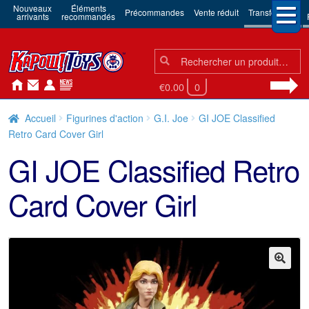
Nouveaux
Éléments
Précommandes
Vente réduit
Transformers
arrivants
recommandés
Chercher:
Chercher
€0.00
0
Accueil
Figurines d'action
G.I. Joe
GI JOE Classified
Retro Card Cover Girl
GI JOE Classified Retro
Card Cover Girl
🔍