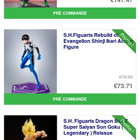
pr
Le
PRÉ COMMANDE
ini
pr
éta
ac
Promo !
S.H.Figuarts Rebuild of
€1
es
Evangelion Shinji Ikari Action
Figure
€1
€79.90
Le
€73.71
pr
Le
PRÉ COMMANDE
ini
pr
éta
ac
Promo !
S.H. Figuarts Dragon Ball Z
€7
es
Super Saiyan Son Goku (
Legendary ) Reissue
€7