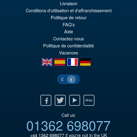
Livraison
Conditions d'utilisation et d'affranchissement
Politique de retour
€61.46
FAQ’s
Le
€54.03
Aide
pr
Le
Contactez-nous
PRÉ COMMANDE
ini
pr
Politique de confidentialité
Vacances
éta
ac
en
es
fr
de
€6
es
€5
£
€
Facebook
Twitter
Youtube
Ebay
Call us:
01362 698077
+44 1362 698077
if you're not in the UK