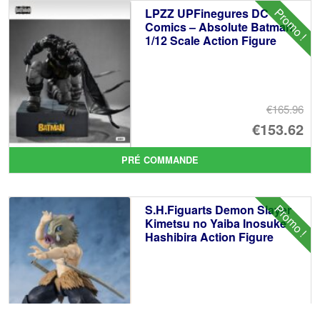
éta
ac
Promo !
LPZZ UPFinegures DC
€8
es
Comics – Absolute Batman
1/12 Scale Action Figure
€7
€165.96
Le
€153.62
pr
Le
PRÉ COMMANDE
ini
pr
éta
ac
Promo !
S.H.Figuarts Demon Slayer
€1
es
Kimetsu no Yaiba Inosuke
Hashibira Action Figure
€1
€86.05