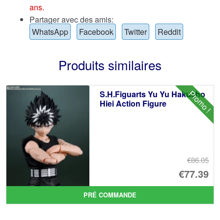
ans.
Partager avec des amis:
WhatsApp
Facebook
Twitter
Reddit
Produits similaires
Promo !
S.H.Figuarts Yu Yu Hakusho
Hiei Action Figure
€86.05
Le
€77.39
pr
Le
PRÉ COMMANDE
ini
pr