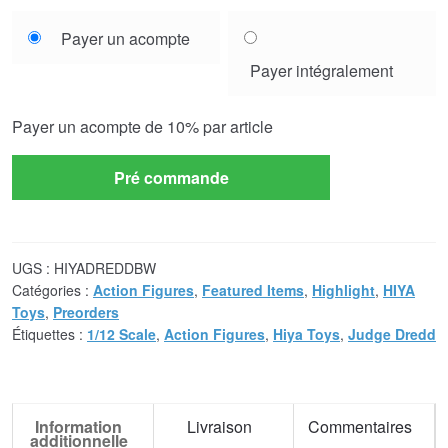
Choose
Payer un acompte
your
Payer intégralement
payment
option
Payer un acompte de
10%
par article
Pré commande
UGS :
HIYADREDDBW
Catégories :
Action Figures
,
Featured Items
,
Highlight
,
HIYA
Toys
,
Preorders
Étiquettes :
1/12 Scale
,
Action Figures
,
Hiya Toys
,
Judge Dredd
Information
Livraison
Commentaires
additionnelle