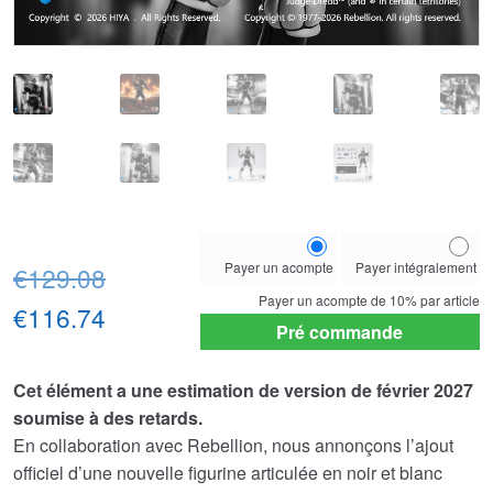
Choose
Payer un acompte
Payer intégralement
Le
your
€129.08
payment
Payer un acompte de
10%
par article
prix
Le
€116.74
option
Pré commande
initial
prix
Cet élément a une estimation de version de février 2027
était :
actuel
soumise à des retards.
€129.08.
est :
En collaboration avec Rebellion, nous annonçons l’ajout
€116.74.
officiel d’une nouvelle figurine articulée en noir et blanc