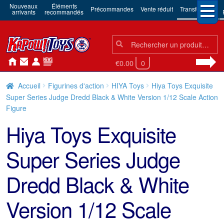
Nouveaux
Éléments
Précommandes
Vente réduit
Transformers
arrivants
recommandés
Chercher:
Chercher
€0.00
0
Accueil
Figurines d'action
HIYA Toys
Hiya Toys Exquisite
Super Series Judge Dredd Black & White Version 1/12 Scale Action
Figure
Hiya Toys Exquisite
Super Series Judge
Dredd Black & White
Version 1/12 Scale