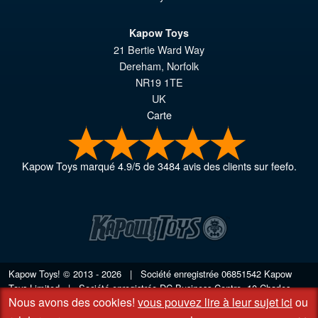
Kapow Toys
21 Bertie Ward Way
Dereham
,
Norfolk
NR19 1TE
UK
Carte
Kapow Toys
marqué
4.9
/
5
de
3484
avis des clients sur feefo.
Kapow Toys! © 2013 - 2026 | Société enregistrée
06851542
Kapow
Toys Limited | Société enregistrée DC Business Centre, 10 Charles
Nous avons des cookies!
vous pouvez lire à leur sujet ici
ou
Wood Rd, Rash's Green, Dereham, Norfolk NR19 1SX | VAT GB
948221025