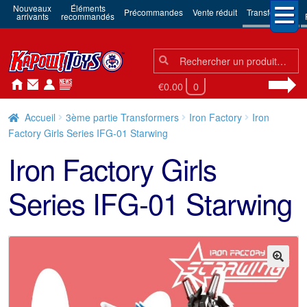
Nouveaux
Éléments
Précommandes
Vente réduit
Transformers
arrivants
recommandés
Chercher:
Chercher
€0.00
0
Accueil
3ème partie Transformers
Iron Factory
Iron
Factory Girls Series IFG-01 Starwing
Iron Factory Girls
Series IFG-01 Starwing
🔍