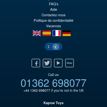
FAQ’s
pr
Le
Aide
PRÉ COMMANDE
ini
pr
Contactez-nous
Politique de confidentialité
éta
ac
Vacances
€1
es
en
es
fr
de
€1
£
€
Facebook
Twitter
Youtube
Ebay
Call us:
01362 698077
+44 1362 698077
if you're not in the UK
Kapow Toys