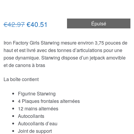
Le
Le
€42.97
€40.51
Épuisé
prix
prix
Iron Factory Girls Starwing mesure environ 3,75 pouces de
initial
actuel
haut et est livré avec des tonnes d’articulations pour une
était :
est :
pose dynamique. Starwing dispose d’un jetpack amovible
et de canons à bras
€42.97.
€40.51.
La boîte contient
Figurine Starwing
4 Plaques frontales alternées
12 mains alternées
Autocollants
Autocollants d’eau
Joint de support