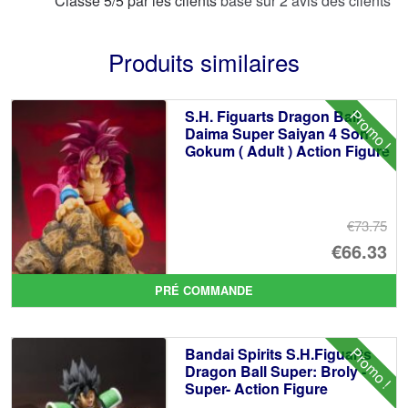
Classé
5
/
5
par les clients
basé sur
2
avis des clients
Produits similaires
Promo !
S.H. Figuarts Dragon Ball
Daima Super Saiyan 4 Son
Gokum ( Adult ) Action Figure
€73.75
Le
€66.33
pr
Le
PRÉ COMMANDE
ini
pr
éta
ac
Promo !
Bandai Spirits S.H.Figuarts
€7
es
Dragon Ball Super: Broly -
Super- Action Figure
€6