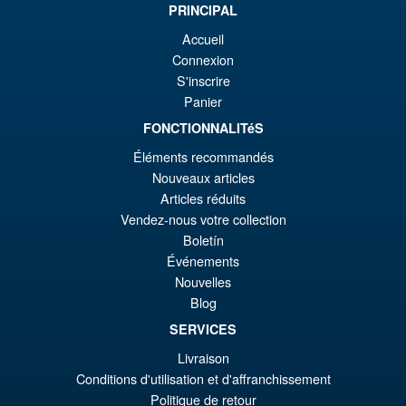
PRINCIPAL
éta
ac
Promo !
S.H.Figuarts One Piece Sir
Accueil
€1
es
Crocodile (Marineford) Action
Connexion
Figure
€1
S'inscrire
Panier
FONCTIONNALITéS
€98.29
Éléments recommandés
Le
€86.00
Nouveaux articles
pr
Le
Articles réduits
PRÉ COMMANDE
Vendez-nous votre collection
ini
pr
Boletín
éta
ac
Événements
Promo !
S.H.MonsterArts Godzilla
€9
es
Nouvelles
Tokyo SOS Kiryu Graphic Plus
Blog
( Mechagodzilla )
€8
SERVICES
Livraison
€172.11
Conditions d'utilisation et d'affranchissement
Le
€153.62
Politique de retour