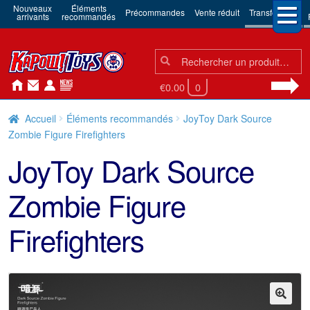
Nouveaux
Éléments
Précommandes
Vente réduit
Transformers
arrivants
recommandés
Chercher:
Chercher
€0.00
0
Accueil
Éléments recommandés
JoyToy Dark Source
Zombie Figure Firefighters
JoyToy Dark Source
Zombie Figure
Firefighters