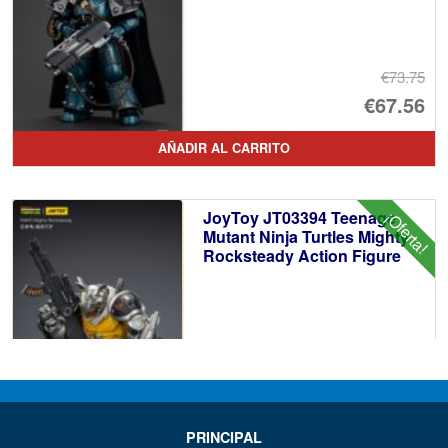
€73.75
El
€67.56
pr
El
AÑADIR AL CARRITO
or
pr
er
ac
JoyToy JT03394 Teenage
¡Oferta!
€7
es
Mutant Ninja Turtles Mighty
Rocksteady Action Figure
€6
€57.77
El
€52.80
pr
El
PRINCIPAL