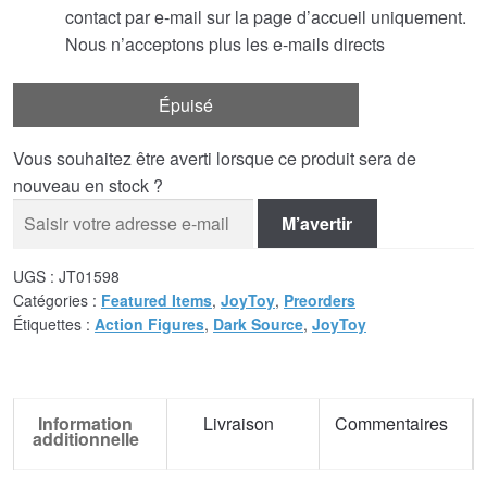
contact par e-mail sur la page d’accueil uniquement.
Nous n’acceptons plus les e-mails directs
Épuisé
Vous souhaitez être averti lorsque ce produit sera de
nouveau en stock ?
M’avertir
UGS :
JT01598
Catégories :
Featured Items
,
JoyToy
,
Preorders
Étiquettes :
Action Figures
,
Dark Source
,
JoyToy
Information
Livraison
Commentaires
additionnelle