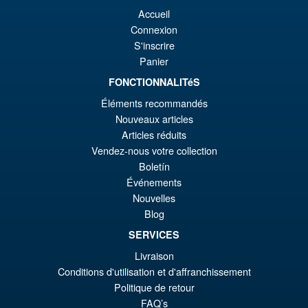
PRE ORDENA
or
pr
Accueil
Connexion
er
ac
S'inscrire
JoyToy Teenage Mutant Ninja
¡Oferta!
€5
es
Panier
Turtles Raphael Action Figure
€5
FONCTIONNALITéS
Éléments recommandés
Nouveaux articles
€49.17
Articles réduits
El
€42.97
Vendez-nous votre collection
Boletín
pr
El
AÑADIR AL CARRITO
Événements
or
pr
Nouvelles
er
ac
Blog
JoyToy Teenage Mutant Ninja
¡Oferta!
€4
es
SERVICES
Turtles Foot Clan ( B ) Action
Figure
Livraison
€4
Conditions d'utilisation et d'affranchissement
Politique de retour
FAQ’s
€55.31