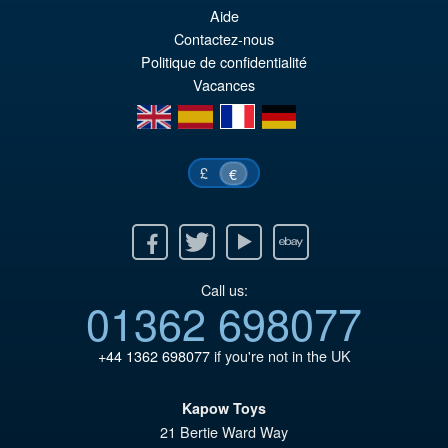
Aide
El
€45.43
Contactez-nous
pr
El
Politique de confidentialité
AÑADIR AL CARRITO
Vacances
or
pr
en
es
fr
de
er
ac
€5
es
£
€
€4
Facebook
Twitter
Youtube
Ebay
Call us:
01362 698077
+44 1362 698077
if you're not in the UK
Kapow Toys
21 Bertie Ward Way