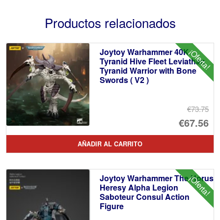
Productos relacionados
Joytoy Warhammer 40K
¡Oferta!
Tyranid Hive Fleet Leviathan
Tyranid Warrior with Bone
Swords ( V2 )
€73.75
El
€67.56
pr
El
AÑADIR AL CARRITO
or
pr
er
ac
Joytoy Warhammer The Horus
¡Oferta!
€7
es
Heresy Alpha Legion
Saboteur Consul Action
€6
Figure