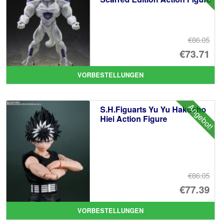
€86.05
Ur
€73.71
Pr
Ak
VORBESTELLUNGEN
wa
Pr
€8
ist
Angebot!
S.H.Figuarts Yu Yu Hakusho
€7
Hiei Action Figure
€86.05
Ur
€77.39
Pr
Ak
VORBESTELLUNGEN
wa
Pr