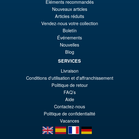
Ur
€67.56
Éléments recommandés
Nouveaux articles
Pr
Ak
VORBESTELLUNGEN
Articles réduits
wa
Pr
Vendez-nous votre collection
€7
ist
Boletín
Angebot!
Bandai Spirits The Robot
Événements
€6
Spirits Fuchikoma (The Ghost
Nouvelles
in the Shell) Action Figure
Blog
SERVICES
Livraison
€135.23
Conditions d'utilisation et d'affranchissement
Ur
€110.59
Politique de retour
Pr
Ak
FAQ’s
VORBESTELLUNGEN
wa
Pr
Aide
Contactez-nous
€1
ist
Politique de confidentialité
€1
Vacances
en
es
fr
de