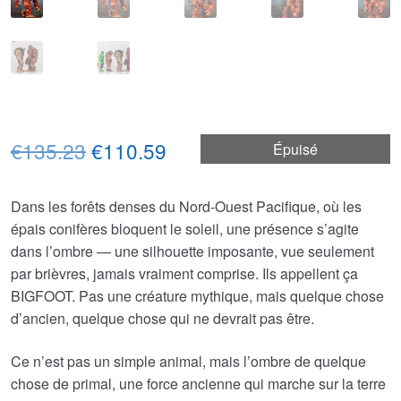
Le
Le
€135.23
€110.59
Épuisé
prix
prix
Dans les forêts denses du Nord-Ouest Pacifique, où les
initial
actuel
épais conifères bloquent le soleil, une présence s’agite
était :
est :
dans l’ombre — une silhouette imposante, vue seulement
par brièvres, jamais vraiment comprise. Ils appellent ça
€135.23.
€110.59.
BIGFOOT. Pas une créature mythique, mais quelque chose
d’ancien, quelque chose qui ne devrait pas être.
Ce n’est pas un simple animal, mais l’ombre de quelque
chose de primal, une force ancienne qui marche sur la terre