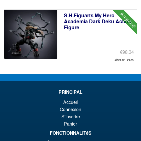
€8
ist
Angebot!
S.H.Figuarts My Hero
€7
Academia Dark Deku Action
Figure
€98.34
Ur
€86.00
Pr
Ak
VORBESTELLUNGEN
wa
Pr
€9
ist
PRINCIPAL
Angebot!
S.H.Figuarts Demon Slayer
€8
Accueil
Kimetsu no Yaiba Zenitsu
Agatsuma Action Figure
Connexion
S'inscrire
Panier
€79.90
FONCTIONNALITéS