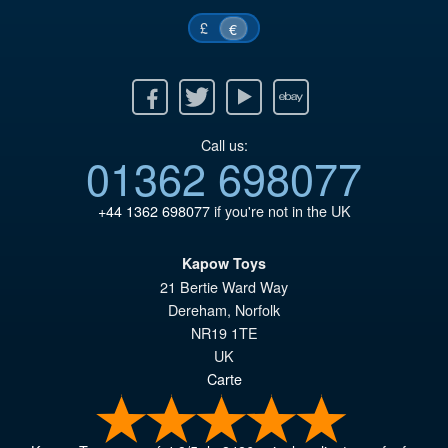
£
€
Facebook
Twitter
Youtube
Ebay
Call us:
01362 698077
+44 1362 698077
if you're not in the UK
Kapow Toys
21 Bertie Ward Way
Dereham
,
Norfolk
NR19 1TE
UK
Carte