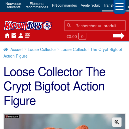
Nouveaux
Éléments
Précommandes
Vente réduit
Transformers
arrivants
recommandés
Chercher:
Chercher
€0.00
0
Accueil
Loose Collector
Loose Collector The Crypt Bigfoot
Action Figure
Loose Collector The
Crypt Bigfoot Action
Figure