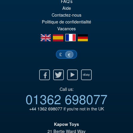
FAQ’s
El
€110.59
Aide
pr
El
Contactez-nous
PRE ORDENA
Politique de confidentialité
or
pr
Vacances
er
ac
en
es
fr
de
€1
es
€1
£
€
Facebook
Twitter
Youtube
Ebay
Call us:
01362 698077
+44 1362 698077
if you're not in the UK
Kapow Toys
21 Bertie Ward Way