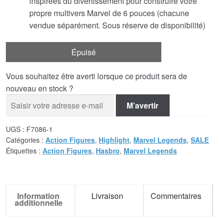
inspirées du divertissement pour construire votre
propre multivers Marvel de 6 pouces (chacune
vendue séparément. Sous réserve de disponibilité)
Épuisé
Vous souhaitez être averti lorsque ce produit sera de
nouveau en stock ?
M’avertir
UGS :
F7086-1
Catégories :
Action Figures
,
Highlight
,
Marvel Legends
,
SALE
Étiquettes :
Action Figures
,
Hasbro
,
Marvel Legends
Information
Livraison
Commentaires
additionnelle