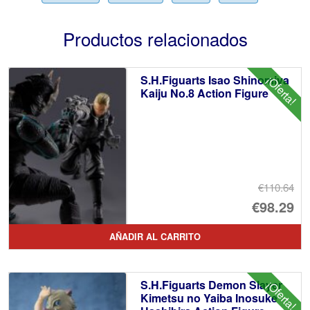
Productos relacionados
S.H.Figuarts Isao Shinomiya
¡Oferta!
Kaiju No.8 Action Figure
€110.64
El
€98.29
pr
El
AÑADIR AL CARRITO
or
pr
er
ac
S.H.Figuarts Demon Slayer
¡Oferta!
€1
es
Kimetsu no Yaiba Inosuke