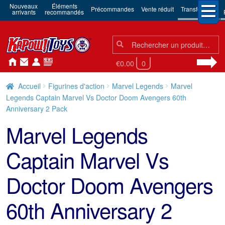
Nouveaux
Éléments
Précommandes
Vente réduit
Transformers
arrivants
recommandés
Chercher:
Chercher
€0.00
0
Accueil
Figurines d'action
Marvel Legends
Marvel
Legends Captain Marvel Vs Doctor Doom Avengers 60th
Anniversary 2 Pack
Marvel Legends
Captain Marvel Vs
Doctor Doom Avengers
60th Anniversary 2