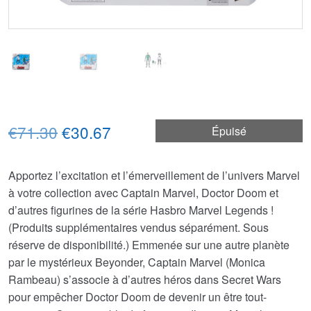
Le
Le
€71.30
€30.67
Épuisé
prix
prix
Apportez l’excitation et l’émerveillement de l’univers Marvel
initial
actuel
à votre collection avec Captain Marvel, Doctor Doom et
était :
est :
d’autres figurines de la série Hasbro Marvel Legends !
(Produits supplémentaires vendus séparément. Sous
€71.30.
€30.67.
réserve de disponibilité.) Emmenée sur une autre planète
par le mystérieux Beyonder, Captain Marvel (Monica
Rambeau) s’associe à d’autres héros dans Secret Wars
pour empêcher Doctor Doom de devenir un être tout-