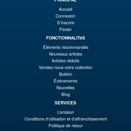
or
pr
Accueil
er
ac
Connexion
Bandai S.H.Figuarts One
¡Oferta!
€1
es
S'inscrire
Piece Shanks Summit War of
Panier
Marineford Action Figure
€9
FONCTIONNALITéS
Éléments recommandés
€86.05
Nouveaux articles
El
€67.56
Articles réduits
Vendez-nous votre collection
pr
El
PRE ORDENA
Boletín
or
pr
Événements
er
ac
Nouvelles
S.H.MonsterArts Godzilla
¡Oferta!
Blog
€8
es
Minus Zero (2026) Godzilla
SERVICES
Action Figure
€6
Livraison
Conditions d'utilisation et d'affranchissement
Politique de retour
€129.08