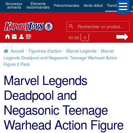
Nouveaux
Éléments
Précommandes
Vente réduit
Transformers
arrivants
recommandés
Chercher:
Chercher
€0.00
0
Accueil
Figurines d'action
Marvel Legends
Marvel
Legends Deadpool and Negasonic Teenage Warhead Action
Figure 2 Pack
Marvel Legends
Deadpool and
Negasonic Teenage
Warhead Action Figure