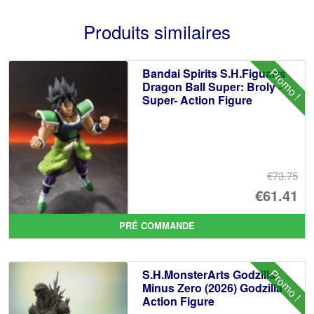
Produits similaires
Promo !
Bandai Spirits S.H.Figuarts
Dragon Ball Super: Broly -
Super- Action Figure
€73.75
Le
€61.41
pr
Le
PRÉ COMMANDE
ini
pr
éta
ac
Promo !
S.H.MonsterArts Godzilla
€7
es
Minus Zero (2026) Godzilla
Action Figure
€6