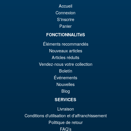
Promo !
S.H. Figuarts Dragon Ball Z
Accueil
€1
es
Frieza First Form and Pod
Connexion
Reissue ( 2026 )
€9
S'inscrire
Panier
FONCTIONNALITéS
€86.05
Éléments recommandés
Le
€79.85
Nouveaux articles
pr
Le
Articles réduits
PRÉ COMMANDE
Vendez-nous votre collection
ini
pr
Boletín
éta
ac
Événements
Promo !
S.H.MonsterArts Godzilla
€8
es
Nouvelles
Tokyo SOS Kiryu Graphic Plus
Blog
( Mechagodzilla )
€7
SERVICES
Livraison
€172.11
Conditions d'utilisation et d'affranchissement
Le
€153.62
Politique de retour
FAQ’s