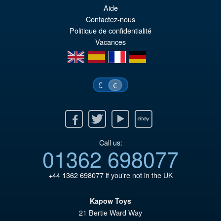
pr
Le
Aide
PRÉ COMMANDE
ini
pr
Contactez-nous
Politique de confidentialité
éta
ac
Vacances
€1
es
en
es
fr
de
€1
£
€
Facebook
Twitter
Youtube
Ebay
Call us:
01362 698077
+44 1362 698077
if you're not in the UK
Kapow Toys
21 Bertie Ward Way