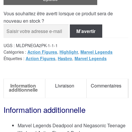
Vous souhaitez être averti lorsque ce produit sera de
nouveau en stock ?
M’avertir
UGS :
MLDPNEGA2PK-1-1-1
Catégories :
Action Figures
,
Highlight
,
Marvel Legends
Étiquettes :
Action Figures
,
Hasbro
,
Marvel Legends
Information
Livraison
Commentaires
additionnelle
Information additionnelle
Marvel Legends Deadpool and Negasonic Teenage