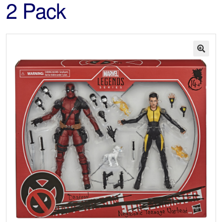
2 Pack
🔍