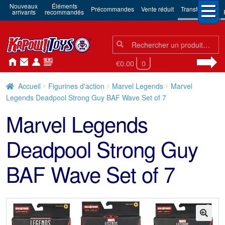
Nouveaux
Éléments
Précommandes
Vente réduit
Transformers
arrivants
recommandés
Chercher:
Chercher
€0.00
0
Accueil
Figurines d'action
Marvel Legends
Marvel
Legends Deadpool Strong Guy BAF Wave Set of 7
Marvel Legends
Deadpool Strong Guy
BAF Wave Set of 7