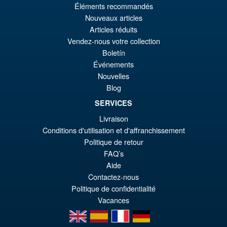
Éléments recommandés
Ur
€67.56
Nouveaux articles
Pr
Ak
Articles réduits
VORBESTELLUNGEN
Vendez-nous votre collection
wa
Pr
Boletín
€7
ist
Événements
Angebot!
S.H.Figuarts Dragon Ball Z
€6
Nouvelles
Frieza Fourth Form Action
Blog
Figure ( New Sculpt )
SERVICES
Livraison
€43.02
Conditions d'utilisation et d'affranchissement
Ur
€36.82
Politique de retour
FAQ’s
Pr
Ak
Aide
VORBESTELLUNGEN
wa
Pr
Contactez-nous
Politique de confidentialité
€4
ist
Vacances
€3
en
es
fr
de