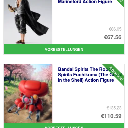
Marineford Action Figure
€86.05
Ur
€67.56
Pr
Ak
VORBESTELLUNGEN
wa
Pr
€8
ist
Angebot!
Bandai Spirits The Robot
€6
Spirits Fuchikoma (The Ghost
in the Shell) Action Figure
€135.23
Ur
€110.59
Pr
Ak
VORBESTELLUNGEN