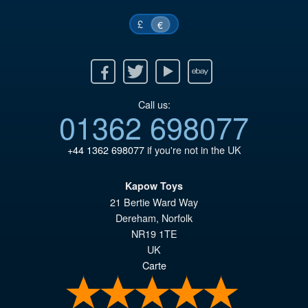
£
€
Facebook
Twitter
Youtube
Ebay
Call us:
01362 698077
+44 1362 698077
if you're not in the UK
Kapow Toys
21 Bertie Ward Way
Dereham
,
Norfolk
NR19 1TE
UK
Carte