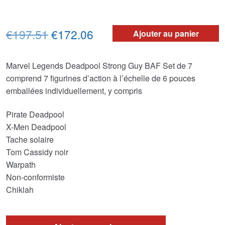
Le
Le
€197.51
€172.06
Ajouter au panier
prix
prix
Marvel Legends Deadpool Strong Guy BAF Set de 7
initial
actuel
comprend 7 figurines d’action à l’échelle de 6 pouces
était :
est :
emballées individuellement, y compris
€197.51.
€172.06.
Pirate Deadpool
X-Men Deadpool
Tache solaire
Tom Cassidy noir
Warpath
Non-conformiste
Chiklah