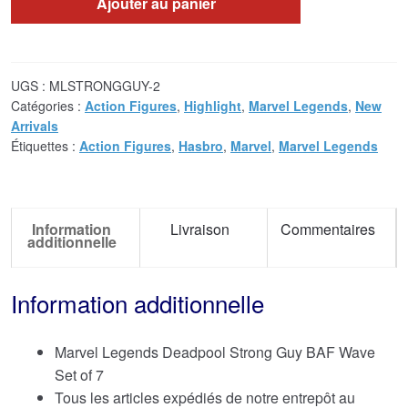
Ajouter au panier
UGS :
MLSTRONGGUY-2
Catégories :
Action Figures
,
Highlight
,
Marvel Legends
,
New
Arrivals
Étiquettes :
Action Figures
,
Hasbro
,
Marvel
,
Marvel Legends
Information
Livraison
Commentaires
additionnelle
Information additionnelle
Marvel Legends Deadpool Strong Guy BAF Wave
Set of 7
Tous les articles expédiés de notre entrepôt au