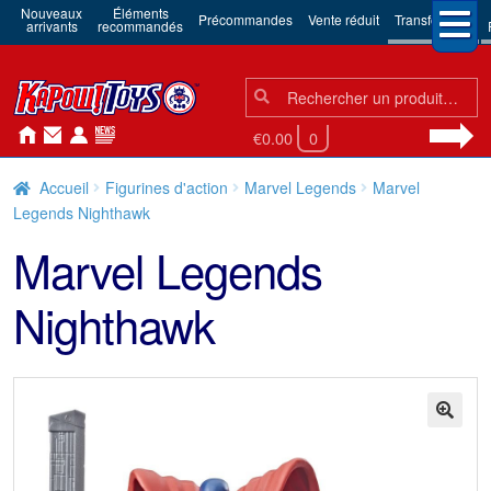
Nouveaux
Éléments
Précommandes
Vente réduit
Transformers
arrivants
recommandés
Chercher:
Chercher
€0.00
0
Accueil
Figurines d'action
Marvel Legends
Marvel
Legends Nighthawk
Marvel Legends
Nighthawk
🔍