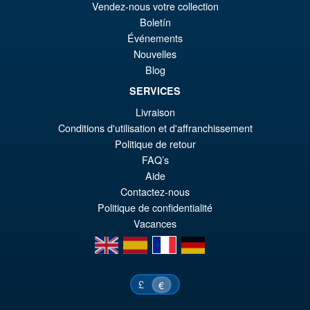
wa
Pr
Vendez-nous votre collection
€1
ist
Boletín
Angebot!
S.H. Figuarts Portgas D. Ace (
Événements
€9
Marineford ) One Piece Action
Nouvelles
Figure
Blog
SERVICES
Livraison
€86.05
Conditions d'utilisation et d'affranchissement
Ur
€72.48
Politique de retour
Pr
Ak
FAQ’s
VORBESTELLUNGEN
Aide
wa
Pr
Contactez-nous
€8
ist
Politique de confidentialité
€7
Vacances
en
es
fr
de
£
€