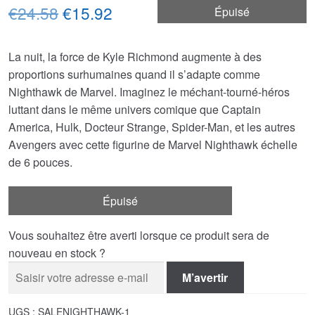
Le
Le
€24.58
€15.92
Épuisé
prix
prix
La nuit, la force de Kyle Richmond augmente à des
initial
actuel
proportions surhumaines quand il s’adapte comme
était :
est :
Nighthawk de Marvel. Imaginez le méchant-tourné-héros
luttant dans le même univers comique que Captain
€24.58.
€15.92.
America, Hulk, Docteur Strange, Spider-Man, et les autres
Avengers avec cette figurine de Marvel Nighthawk échelle
de 6 pouces.
Épuisé
Vous souhaitez être averti lorsque ce produit sera de
nouveau en stock ?
M’avertir
UGS :
SALENIGHTHAWK-1