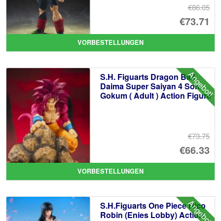
€86.05
Ur
€73.71
Pr
Ak
VORBESTELLUNGEN
wa
Pr
€8
ist
Angebot!
S.H. Figuarts Dragon Ball
€7
Daima Super Saiyan 4 Son
Gokum ( Adult ) Action Figure
€73.75
Ur
€66.33
Pr
Ak
VORBESTELLUNGEN
wa
Pr
€7
ist
Angebot!
S.H.Figuarts One Piece Nico
€6
Robin (Enies Lobby) Action