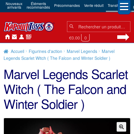
Nouveaux
Éléments
Précommandes
Vente réduit
Transformers
arrivants
recommandés
Chercher:
Chercher
€0.00
0
Accueil
Figurines d'action
Marvel Legends
Marvel
Legends Scarlet Witch ( The Falcon and Winter Soldier )
Marvel Legends Scarlet
Witch ( The Falcon and
Winter Soldier )