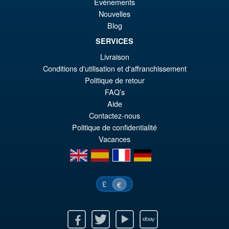
Crocodile (Marineford) Action
Événements
Figure
€6
Nouvelles
Blog
SERVICES
€98.29
Livraison
Le
€86.00
Conditions d'utilisation et d'affranchissement
pr
Le
Politique de retour
PRÉ COMMANDE
FAQ’s
ini
pr
Aide
éta
ac
Contactez-nous
Politique de confidentialité
€9
es
Vacances
€8
en
es
fr
de
£
€
Facebook
Twitter
Youtube
Ebay