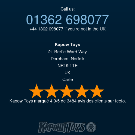
Call us:
01362 698077
+44 1362 698077
if you're not in the UK
Kapow Toys
21 Bertie Ward Way
Dereham
,
Norfolk
NR19 1TE
UK
Carte
Kapow Toys
marqué
4.9
/
5
de
3484
avis des clients sur feefo.