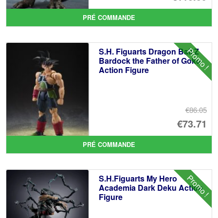
pr
Le
PRÉ COMMANDE
ini
pr
éta
ac
Promo !
S.H. Figuarts Dragon Ball Z
€1
es
Bardock the Father of Goku
Action Figure
€1
€86.05
Le
€73.71
pr
Le
PRÉ COMMANDE
ini
pr
éta
ac
Promo !
S.H.Figuarts My Hero
€8
es
Academia Dark Deku Action
Figure
€7