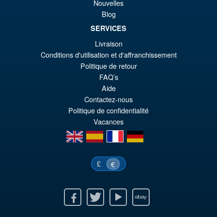
Nouvelles
€1
Blog
SERVICES
Livraison
€86.05
Conditions d'utilisation et d'affranchissement
Le
€73.71
Politique de retour
pr
Le
FAQ’s
PRÉ COMMANDE
Aide
ini
pr
Contactez-nous
éta
ac
Politique de confidentialité
€8
es
Vacances
en
es
fr
de
€7
£
€
Facebook
Twitter
Youtube
Ebay