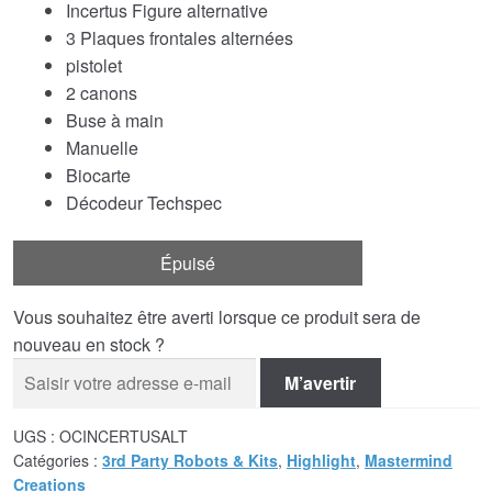
Incertus Figure alternative
3 Plaques frontales alternées
pistolet
2 canons
Buse à main
Manuelle
Biocarte
Décodeur Techspec
Épuisé
Vous souhaitez être averti lorsque ce produit sera de
nouveau en stock ?
M’avertir
UGS :
OCINCERTUSALT
Catégories :
3rd Party Robots & Kits
,
Highlight
,
Mastermind
Creations