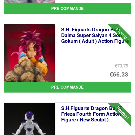
pr
Le
PRÉ COMMANDE
ini
pr
éta
ac
Promo !
S.H. Figuarts Dragon Ball
€7
es
Daima Super Saiyan 4 Son
Gokum ( Adult ) Action Figure
€6
€73.75
Le
€66.33
pr
Le
PRÉ COMMANDE
ini
pr
éta
ac
Promo !
S.H.Figuarts Dragon Ball Z
€7
es
Frieza Fourth Form Action
Figure ( New Sculpt )
€6