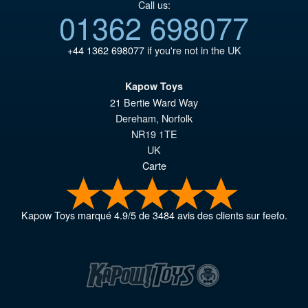
Call us:
01362 698077
+44 1362 698077
if you're not in the UK
Kapow Toys
21 Bertie Ward Way
Dereham
,
Norfolk
NR19 1TE
UK
Carte
Kapow Toys
marqué
4.9
/
5
de
3484
avis des clients sur feefo.