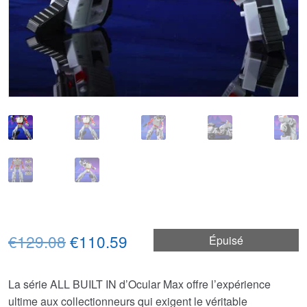
Le
Le
€129.08
€110.59
Épuisé
prix
prix
La série ALL BUILT IN d’Ocular Max offre l’expérience
initial
actuel
ultime aux collectionneurs qui exigent le véritable