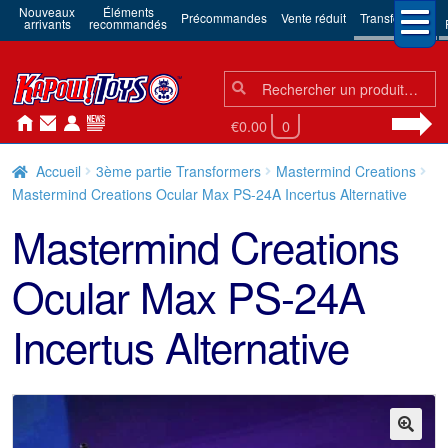
Nouveaux
Éléments
Précommandes
Vente réduit
Transformers
arrivants
recommandés
Chercher:
Chercher
€0.00
0
Accueil
3ème partie Transformers
Mastermind Creations
Mastermind Creations Ocular Max PS-24A Incertus Alternative
Mastermind Creations
Ocular Max PS-24A
Incertus Alternative