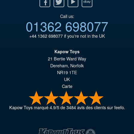
Facebook
Twitter
Youtube
Ebay
Call us:
01362 698077
+44 1362 698077
if you're not in the UK
Kapow Toys
21 Bertie Ward Way
Dereham
,
Norfolk
NR19 1TE
UK
Carte
Kapow Toys
marqué
4.9
/
5
de
3484
avis des clients sur feefo.