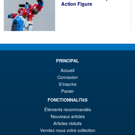
Action Figure
€208.94
PRINCIPAL
PRÉ COMMANDE
Accueil
Connexion
Promo !
DNA Design DK-89 Armada
S'inscrire
SW Upgrade Kit
Panier
FONCTIONNALITéS
Éléments recommandés
Nouveaux articles
€30.72
Articles réduits
Le
€28.22
Vendez-nous votre collection