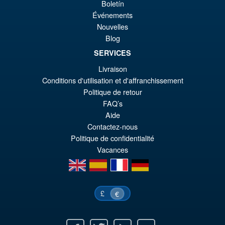
pr
Le
Boletín
PRÉ COMMANDE
Événements
ini
pr
Nouvelles
éta
ac
Blog
FansToys FT-33C Pythagoras
€3
es
SERVICES
( Nosecone ) Action Figure
€2
Livraison
Conditions d'utilisation et d'affranchissement
Politique de retour
FAQ’s
€2.50
Aide
Contactez-nous
Politique de confidentialité
PRÉ COMMANDE
Vacances
en
es
fr
de
£
€