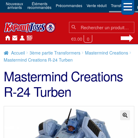
Nouveaux
Éléments
Précommandes
Vente réduit
Transformers
arrivants
recommandés
Chercher:
Chercher
€0.00
0
Accueil
3ème partie Transformers
Mastermind Creations
Mastermind Creations R-24 Turben
Mastermind Creations
R-24 Turben
🔍