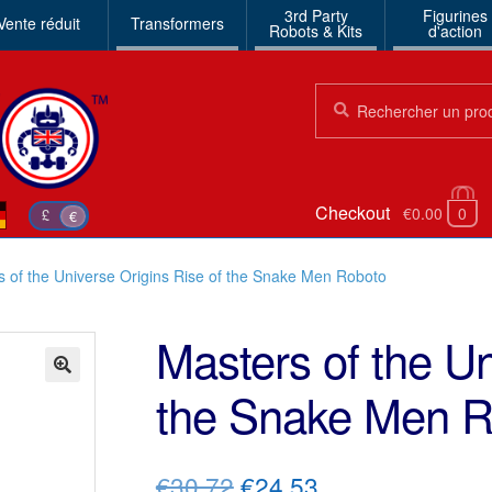
3rd Party
Figurines
Vente réduit
Transformers
Robots & Kits
d'action
Chercher:
Chercher
Checkout
€0.00
0
£
€
s of the Universe Origins Rise of the Snake Men Roboto
Masters of the Un
the Snake Men R
🔍
Le
Le
€30.72
€24.53