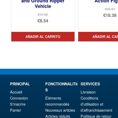
and Ground Ripper
Action Fi
Vehicle
€30.67
El
€18.38
€15.92
El
€8.54
pre
El
precio
El
orig
pre
original
precio
era:
act
AÑADIR AL CARRITO
AÑADIR AL CA
era:
actual
€30.
es:
€15.92.
es:
€18.
€8.54.
PRINCIPAL
FONCTIONNALITé
SERVICES
S
Accueil
Livraison
Connexion
Éléments
Conditions
S'inscrire
recommandés
d'utilisation et
Panier
Nouveaux articles
d'affranchissement
Articles réduits
Politique de retour