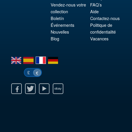
Vendez-nous votre
FAQ’s
collection
Aide
Boletín
Contactez-nous
Événements
Politique de
Nouvelles
confidentialité
Blog
Vacances
en
es
fr
de
£
€
k
itter
Youtube
Ebay