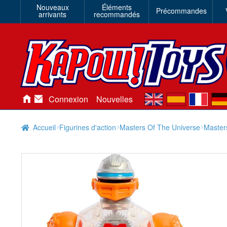
Nouveaux
Éléments
Précommandes
arrivants
recommandés
en
es
fr
de
Connexion
Nouvelles
Accueil
Figurines d'action
Masters Of The Universe
Master