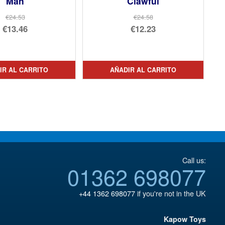
Man
Clawful
€24.53
€24.58
El
El
€13.46
€12.23
precio
El
precio
El
original
precio
original
precio
era:
actual
era:
actual
IR AL CARRITO
AÑADIR AL CARRITO
€24.53.
es:
€24.58.
es:
€13.46.
€12.23.
Call us:
01362 698077
+44 1362 698077
if you're not in the UK
Kapow Toys