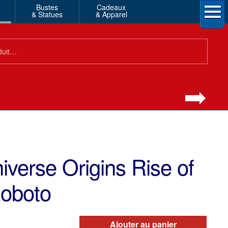
Bustes
Cadeaux
& Statues
& Apparel
iverse Origins Rise of
oboto
Ajouter au panier