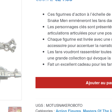
prix
prix
Ces figurines d’action à l’échelle d
initial
actuel
Snake Men emmèneront les fans dan
était :
est :
Les personnages clés sont présentés
articulations articulées pour une po
€30.72.
€24.53.
Chaque figurine est livrée avec une
accessoire pour accentuer la narrat
Les fans voudront rassembler toutes 
une grande collection qui évoque la
Fait un excellent cadeau pour les f
Ajouter au pa
UGS :
MOTUSNAKEROBOTO
Catégories :
Action Figures
,
Masters Of The 