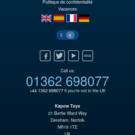
Politique de confidentialité
er
ac
Vacances
€1
es
en
es
fr
de
€1
£
€
Facebook
Twitter
Youtube
Ebay
Call us:
01362 698077
+44 1362 698077
if you're not in the UK
Kapow Toys
21 Bertie Ward Way
Dereham
,
Norfolk
NR19 1TE
UK