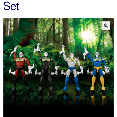
Set
🔍