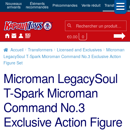
Nouveaux
Éléments
Précommandes
Vente réduit
Transformers
arrivants
recommandés
Chercher:
Chercher
€0.00
0
Accueil
Transformers
Licensed and Exclusives
Microman
LegacySoul T-Spark Microman Command No.3 Exclusive Action
Figure Set
Microman LegacySoul
T-Spark Microman
Command No.3
Exclusive Action Figure