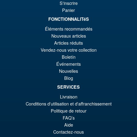
Action Figure
€6
S'inscrire
Panier
FONCTIONNALITéS
€86.05
Éléments recommandés
El
€73.71
Nouveaux articles
pr
El
Articles réduits
PRE ORDENA
Vendez-nous votre collection
or
pr
Boletín
er
ac
Événements
S.H.MonsterArts Godzilla
¡Oferta!
€8
es
Nouvelles
Minus Zero (2026) Godzilla
Blog
Action Figure
€7
SERVICES
Livraison
€129.08
Conditions d'utilisation et d'affranchissement
El
€110.59
Politique de retour
FAQ’s
pr
El
Aide
PRE ORDENA
or
pr
Contactez-nous