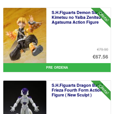
S.H.Figuarts Demon Slayer
¡Oferta!
Kimetsu no Yaiba Zenitsu
Agatsuma Action Figure
€79.90
El
€67.56
pr
El
PRE ORDENA
or
pr
er
ac
S.H.Figuarts Dragon Ball Z
¡Oferta!
€7
es
Frieza Fourth Form Action
Figure ( New Sculpt )
€6