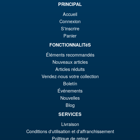
éta
ac
PRINCIPAL
Promo !
LPZZ UPFinegures DC
€8
es
Accueil
Comics – Absolute Batman
1/12 Scale Action Figure
Connexion
€7
S'inscrire
Panier
FONCTIONNALITéS
€165.96
Le
€153.62
Éléments recommandés
Nouveaux articles
pr
Le
PRÉ COMMANDE
Articles réduits
ini
pr
Vendez-nous votre collection
éta
ac
Boletín
Promo !
S.H. Figuarts Dragon Ball Z
Événements
€1
es
Frieza First Form and Pod
Nouvelles
Reissue ( 2026 )
€1
Blog
SERVICES
Livraison
€86.05
Conditions d'utilisation et d'affranchissement
Le
€79.85
Politique de retour