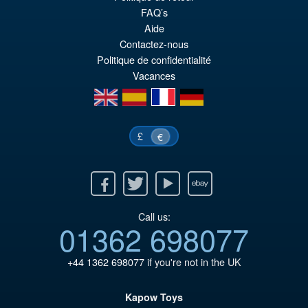
pr
Le
FAQ’s
PRÉ COMMANDE
Aide
ini
pr
Contactez-nous
éta
ac
Politique de confidentialité
€8
es
Vacances
en
es
fr
de
€7
£
€
Facebook
Twitter
Youtube
Ebay
Call us:
01362 698077
+44 1362 698077
if you're not in the UK
Kapow Toys