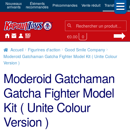
Nouveaux
Éléments
Précommandes
Vente réduit
Transformers
arrivants
recommandés
Chercher:
Chercher
€0.00
0
Accueil
Figurines d'action
Good Smile Company
Moderoid Gatchaman Gatcha Fighter Model Kit ( Unite Colour
Version )
Moderoid Gatchaman
Gatcha Fighter Model
Kit ( Unite Colour
Version )