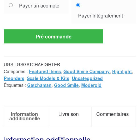
Choose
Payer un acompte
your
Payer intégralement
payment
option
Pré commande
UGS :
GSGATCHAFIGHTER
Catégories :
Featured Items
,
Good Smile Company
,
Highlight
,
Preorders
,
Scale Models & Kits
,
Uncategorized
Étiquettes :
Gatchaman
,
Good Smile
,
Moderoid
Information
Livraison
Commentaires
additionnelle
Information additionnelle