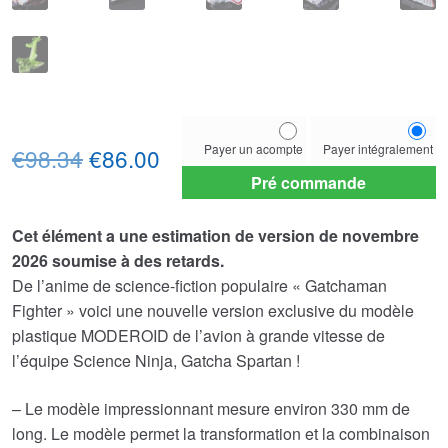
Choose
Payer un acompte
Payer intégralement
Le
Le
your
€98.34
€86.00
payment
Pré commande
prix
prix
option
initial
actuel
Cet élément a une estimation de version de novembre
2026 soumise à des retards.
était :
est :
De l’anime de science-fiction populaire « Gatchaman
€98.34.
€86.00.
Fighter » voici une nouvelle version exclusive du modèle
plastique MODEROID de l’avion à grande vitesse de
l’équipe Science Ninja, Gatcha Spartan !
– Le modèle impressionnant mesure environ 330 mm de
long. Le modèle permet la transformation et la combinaison