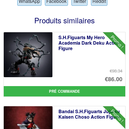
WhatsApp
Facebook
Twitter
Reddit
Produits similaires
Promo !
S.H.Figuarts My Hero
Academia Dark Deku Action
Figure
€98.34
Le
€86.00
pr
Le
PRÉ COMMANDE
ini
pr
éta
ac
Promo !
Bandai S.H.Figuarts Jujutsu
€9
es
Kaisen Choso Action Figure
€8