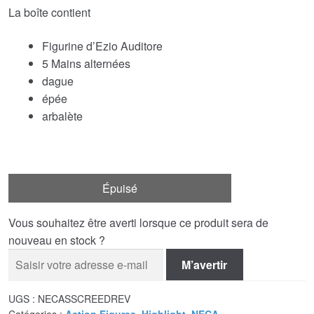
La boîte contient
Figurine d’Ezio Auditore
5 Mains alternées
dague
épée
arbalète
Épuisé
Vous souhaitez être averti lorsque ce produit sera de
nouveau en stock ?
M’avertir
UGS :
NECASSCREEDREV
Catégories :
Action Figures
,
Highlight
,
NECA