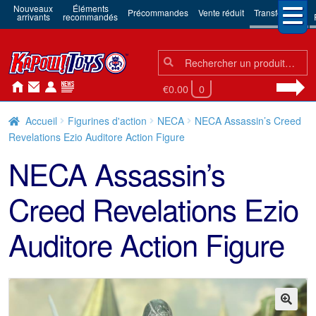
Nouveaux
Éléments
Précommandes
Vente réduit
Transformers
arrivants
recommandés
Chercher:
Chercher
€0.00
0
Accueil
Figurines d'action
NECA
NECA Assassin’s Creed
Revelations Ezio Auditore Action Figure
NECA Assassin’s
Creed Revelations Ezio
Auditore Action Figure