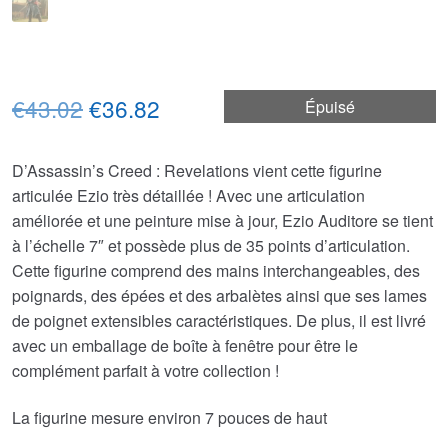
Le
Le
€43.02
€36.82
Épuisé
prix
prix
D’Assassin’s Creed : Revelations vient cette figurine
initial
actuel
articulée Ezio très détaillée ! Avec une articulation
était :
est :
améliorée et une peinture mise à jour, Ezio Auditore se tient
à l’échelle 7″ et possède plus de 35 points d’articulation.
€43.02.
€36.82.
Cette figurine comprend des mains interchangeables, des
poignards, des épées et des arbalètes ainsi que ses lames
de poignet extensibles caractéristiques. De plus, il est livré
avec un emballage de boîte à fenêtre pour être le
complément parfait à votre collection !
La figurine mesure environ 7 pouces de haut