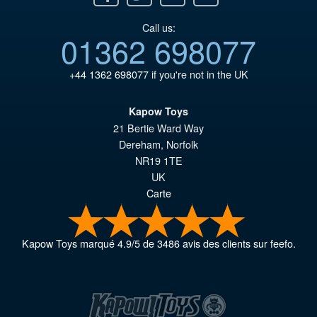
Call us:
01362 698077
+44 1362 698077
if you're not in the UK
Kapow Toys
21 Bertie Ward Way
Dereham
,
Norfolk
NR19 1TE
UK
Carte
Kapow Toys
marqué
4.9
/
5
de
3486
avis des clients sur feefo.