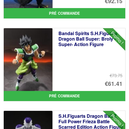
Le
€92.15
pr
Le
PRÉ COMMANDE
ini
pr
éta
ac
Promo !
Bandai Spirits S.H.Figuarts
€1
es
Dragon Ball Super: Broly -
Super- Action Figure
€9
€73.75
Le
€61.41
pr
Le
PRÉ COMMANDE
ini
pr
éta
ac
Promo !
S.H.Figuarts Dragon Ball Z
€7
es
Full Power Frieza Battle
Scarred Edition Action Figure