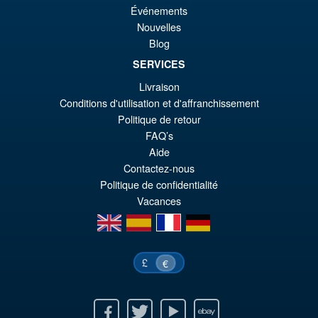
éta
ac
Événements
Promo !
S.H. Figuarts Dragon Ball Z
€7
es
Nouvelles
Bardock the Father of Goku
Blog
Action Figure
€6
SERVICES
Livraison
€86.05
Conditions d'utilisation et d'affranchissement
Le
€73.71
Politique de retour
FAQ’s
pr
Le
Aide
PRÉ COMMANDE
ini
pr
Contactez-nous
Politique de confidentialité
éta
ac
Vacances
€8
es
en
es
fr
de
€7
£
€
Facebook
Twitter
Youtube
Ebay