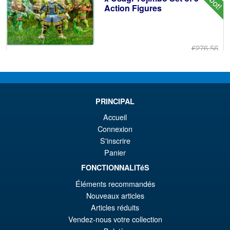
Action Figures
€276.56
Ur
€202.80
Pr
Ak
VORBESTELLUNGEN
wa
Pr
PRINCIPAL
€2
ist
Accueil
Angebot!
NECA Batman 1966 Clothed
€2
Connexion
Action Figure
S'inscrire
Panier
FONCTIONNALITéS
€55.31
Éléments recommandés
Ur
€49.12
Nouveaux articles
Articles réduits
Pr
Ak
VORBESTELLUNGEN
Vendez-nous votre collection
wa
Pr