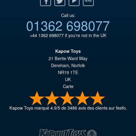
Call us:
01362 698077
+44 1362 698077
if you're not in the UK
Kapow Toys
21 Bertie Ward Way
Dereham
,
Norfolk
NR19 1TE
UK
Carte
Kapow Toys
marqué
4.9
/
5
de
3486
avis des clients sur feefo.