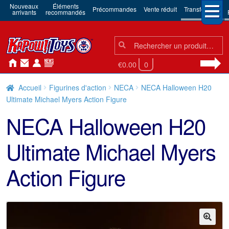
Nouveaux
Éléments
Précommandes
Vente réduit
Transformers
arrivants
recommandés
Chercher:
Chercher
€0.00
0
Accueil
Figurines d'action
NECA
NECA Halloween H20
Ultimate Michael Myers Action Figure
NECA Halloween H20
Ultimate Michael Myers
Action Figure