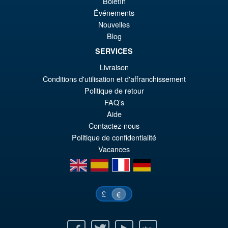
Boletín
€5
ist
Événements
Angebot!
Teenage Mutant Ninja Turtles
Nouvelles
€4
x Usagi Yojimbo Ultimate
Blog
Usagi Yojimbo Action Figure
SERVICES
Livraison
Conditions d'utilisation et d'affranchissement
€55.31
Politique de retour
Ur
€42.97
FAQ’s
Pr
Ak
Aide
VORBESTELLUNGEN
wa
Pr
Contactez-nous
Politique de confidentialité
€5
ist
Vacances
€4
en
es
fr
de
£
€
Facebook
Twitter
Youtube
Ebay