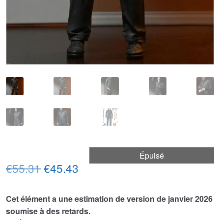
Épuisé
Le
Le
€55.31
€45.43
prix
prix
Cet élément a une estimation de version de janvier 2026
initial
actuel
soumise à des retards.