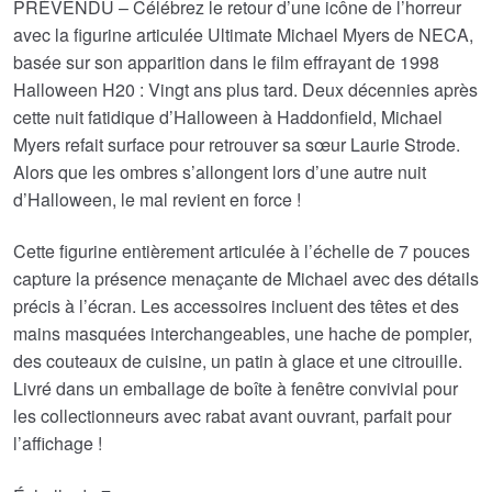
était :
est :
PRÉVENDU – Célébrez le retour d’une icône de l’horreur
avec la figurine articulée Ultimate Michael Myers de NECA,
€55.31.
€45.43.
basée sur son apparition dans le film effrayant de 1998
Halloween H20 : Vingt ans plus tard. Deux décennies après
cette nuit fatidique d’Halloween à Haddonfield, Michael
Myers refait surface pour retrouver sa sœur Laurie Strode.
Alors que les ombres s’allongent lors d’une autre nuit
d’Halloween, le mal revient en force !
Cette figurine entièrement articulée à l’échelle de 7 pouces
capture la présence menaçante de Michael avec des détails
précis à l’écran. Les accessoires incluent des têtes et des
mains masquées interchangeables, une hache de pompier,
des couteaux de cuisine, un patin à glace et une citrouille.
Livré dans un emballage de boîte à fenêtre convivial pour
les collectionneurs avec rabat avant ouvrant, parfait pour
l’affichage !