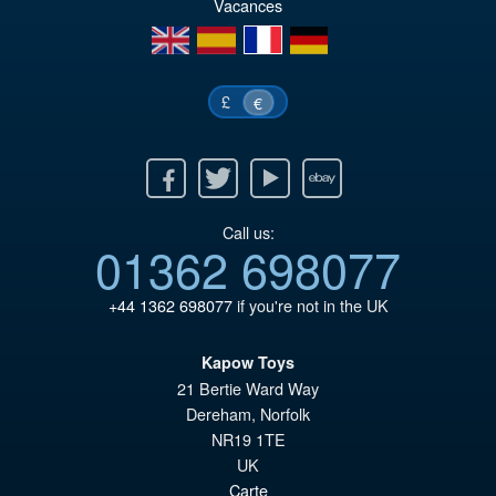
Vacances
€4
es
en
es
fr
de
€3
£
€
Facebook
Twitter
Youtube
Ebay
Call us:
01362 698077
+44 1362 698077
if you're not in the UK
Kapow Toys
21 Bertie Ward Way
Dereham
,
Norfolk
NR19 1TE
UK
Carte