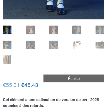
Épuisé
Le
Le
€55.31
€45.43
prix
prix
Cet élément a une estimation de version de avril 2025
initial
actuel
soumise à des retards.