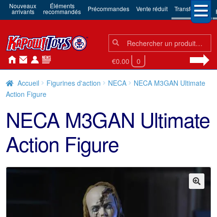
Nouveaux
Éléments
Précommandes
Vente réduit
Transformers
arrivants
recommandés
Chercher:
Chercher
€0.00
0
Accueil
Figurines d'action
NECA
NECA M3GAN Ultimate
Action Figure
NECA M3GAN Ultimate
Action Figure
🔍