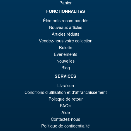
Panier
FONCTIONNALITéS
€135.23
Éléments recommandés
El
€110.59
Nouveaux articles
pr
El
Articles réduits
PRE ORDENA
Vendez-nous votre collection
or
pr
Boletín
er
ac
Événements
S.H.Figuarts Dragon Ball Z
¡Oferta!
€1
es
Nouvelles
Frieza Fourth Form Action
Blog
Figure ( New Sculpt )
€1
SERVICES
Livraison
€43.02
Conditions d'utilisation et d'affranchissement
El
€36.82
Politique de retour
FAQ’s
pr
El
Aide
PRE ORDENA
or
pr
Contactez-nous
Politique de confidentialité
er
ac