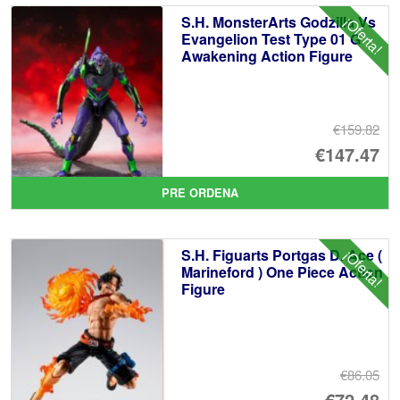
S.H. MonsterArts Godzilla Vs
¡Oferta!
Evangelion Test Type 01 G
Awakening Action Figure
€159.82
El
€147.47
pr
El
PRE ORDENA
or
pr
er
ac
S.H. Figuarts Portgas D. Ace (
¡Oferta!
€1
es
Marineford ) One Piece Action
Figure
€1
€86.05
El
€72.48