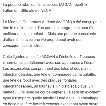
était :
est :
La poupée robot du film à succès M3GAN reçoit le
traitement Ultimate de NECA !
€55.31.
€45.43.
Le Model 3 Generative Android (M3GAN) a été conçu pour
être le meilleur allié d’un parent et programmé pour être le
meilleur ami d’un enfant… Mais une poupée consciente
d’elle-même avec une vie propre peut avoir des
conséquences sinistres.
Cette figurine articulée M3GAN à l’échelle de 7 pouces
s’harmonise parfaitement avec son apparence à l’écran.
Les accessoires comprennent des têtes et des mains
interchangeables, une tête endommagée par la bataille,
une tête de robot avec des plaques frontales
interchangeables, un tournevis, un pistolet à clous, un
marteau, une lame de coupe-papier. Elle sera un excellent
ajout à n’importe quelle famille ! Livré dans un emballage
en boîte à fenêtre facile à exposer avec rabat avant ouvrant.