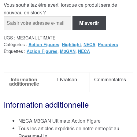
Vous souhaitez être averti lorsque ce produit sera de
nouveau en stock ?
M’avertir
UGS :
ME3GANULTIMATE
Catégories :
Action Figures
,
Highlight
,
NECA
,
Preorders
Étiquettes :
Action Figures
,
M3GAN
,
NECA
Information
Livraison
Commentaires
additionnelle
Information additionnelle
NECA M3GAN Ultimate Action Figure
Tous les articles expédiés de notre entrepôt au
Royaume-Uni