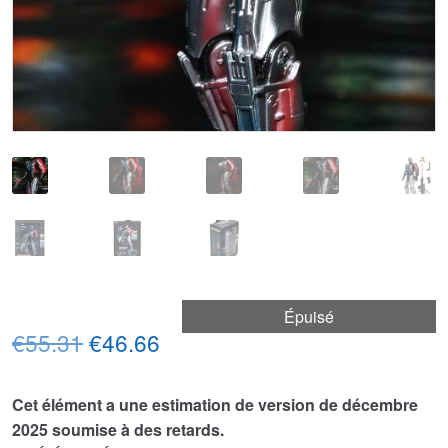
Épuisé
Le
Le
€55.31
€46.66
prix
prix
Cet élément a une estimation de version de décembre
initial
actuel
2025 soumise à des retards.