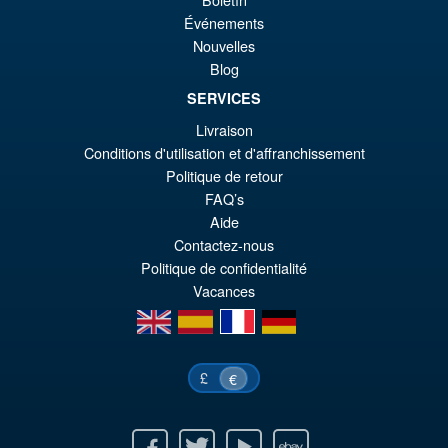
Promo !
Teenage Mutant Ninja Turtles
€4
es
x Usagi Yojimbo Ultimate
Événements
Michelangelo Action Figure
€4
Nouvelles
Blog
SERVICES
€55.31
Livraison
Le
€42.97
Conditions d'utilisation et d'affranchissement
pr
Le
Politique de retour
PRÉ COMMANDE
FAQ’s
ini
pr
Aide
éta
ac
Contactez-nous
Politique de confidentialité
€5
es
Vacances
€4
en
es
fr
de
£
€
Facebook
Twitter
Youtube
Ebay