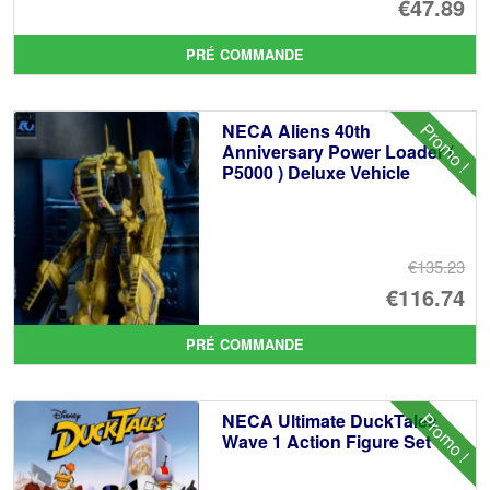
Le
€47.89
pr
Le
PRÉ COMMANDE
ini
pr
éta
ac
Promo !
NECA Aliens 40th
€5
es
Anniversary Power Loader (
P5000 ) Deluxe Vehicle
€4
€135.23
Le
€116.74
pr
Le
PRÉ COMMANDE
ini
pr
éta
ac
Promo !
NECA Ultimate DuckTales
€1
es
Wave 1 Action Figure Set
€1