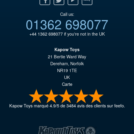
Call us:
01362 698077
+44 1362 698077
if you're not in the UK
Kapow Toys
21 Bertie Ward Way
Dereham
,
Norfolk
NR19 1TE
UK
Carte
Kapow Toys
marqué
4.9
/
5
de
3484
avis des clients sur feefo.