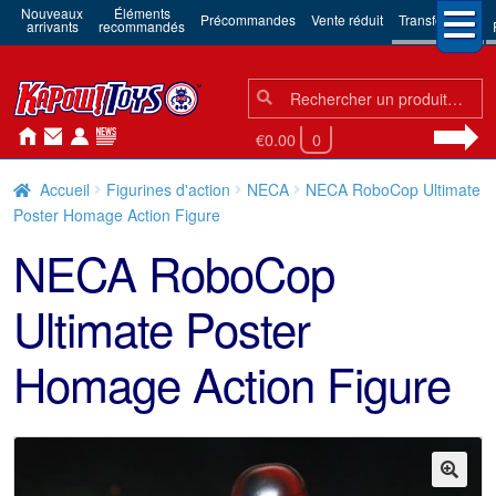
Nouveaux
Éléments
Précommandes
Vente réduit
Transformers
arrivants
recommandés
Chercher:
Chercher
€0.00
0
Accueil
Figurines d'action
NECA
NECA RoboCop Ultimate
Poster Homage Action Figure
NECA RoboCop
Ultimate Poster
Homage Action Figure