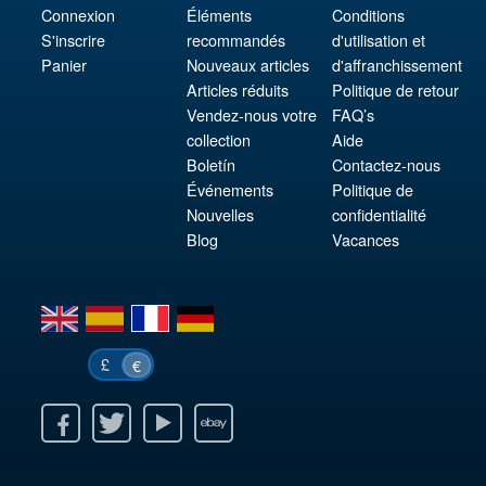
Connexion
Éléments
Conditions
S'inscrire
recommandés
d'utilisation et
Panier
Nouveaux articles
d'affranchissement
Articles réduits
Politique de retour
Vendez-nous votre
FAQ’s
collection
Aide
Boletín
Contactez-nous
Événements
Politique de
Nouvelles
confidentialité
Blog
Vacances
en
es
fr
de
£
€
k
itter
Youtube
Ebay