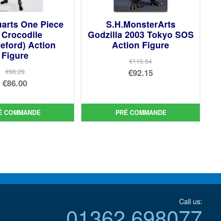
uarts One Piece
S.H.MonsterArts
r Crocodile
Godzilla 2003 Tokyo SOS
eford) Action
Action Figure
Figure
€110.64
Le
€92.15
€98.29
Le
€86.00
prix
Le
prix
Le
initial
prix
initial
prix
était :
actuel
É COMMANDE
PRÉ COMMANDE
était :
actuel
€110.64.
est :
€98.29.
est :
€92.15.
€86.00.
Call us:
01362 698077