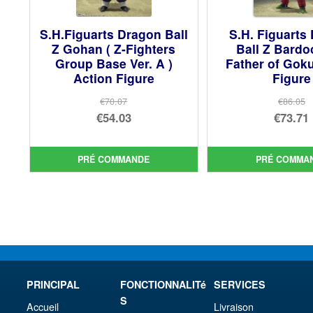
S.H.Figuarts Dragon Ball
S.H. Figuarts
Z Gohan ( Z-Fighters
Ball Z Bardo
Group Base Ver. A )
Father of Gok
Action Figure
Figure
€70.07
€86.05
Le
Le
€54.03
€73.71
prix
Le
prix
Le
initial
prix
init
prix
PRÉ COMMANDE
PRÉ COMMA
était :
actuel
étai
act
€70.07.
est :
€86.
est 
€54.03.
€73.
PRINCIPAL
FONCTIONNALITé
SERVICES
S
Accueil
Livraison