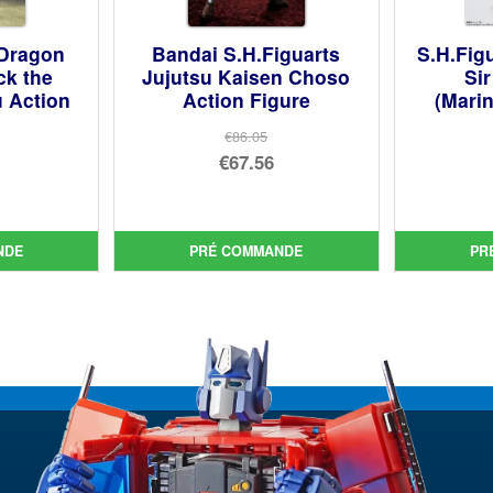
 Dragon
Bandai S.H.Figuarts
S.H.Fig
ck the
Jujutsu Kaisen Choso
Si
u Action
Action Figure
(Marin
€86.05
Le
€67.56
prix
Le
initial
prix
ial
était :
actuel
NDE
PRÉ COMMANDE
PR
t :
uel
€86.05.
est :
05.
:
€67.56.
71.