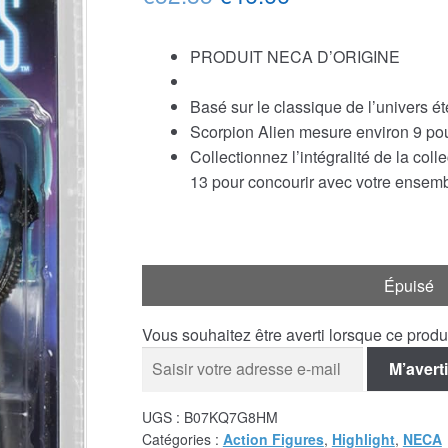
prix
prix
PRODUIT NECA D’ORIGINE
initial
actuel
était :
est :
Basé sur le classique de l’univers 
Scorpion Alien mesure environ 9 pou
€52.85.
€46.66.
Collectionnez l’intégralité de la co
13 pour concourir avec votre ensem
Épuisé
Vous souhaitez être averti lorsque ce prod
M’averti
UGS :
‎B07KQ7G8HM
Catégories :
Action Figures
,
Highlight
,
NECA