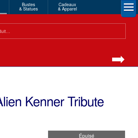
Bustes
Cadeaux
& Statues
& Apparel
ien Kenner Tribute
Épuisé