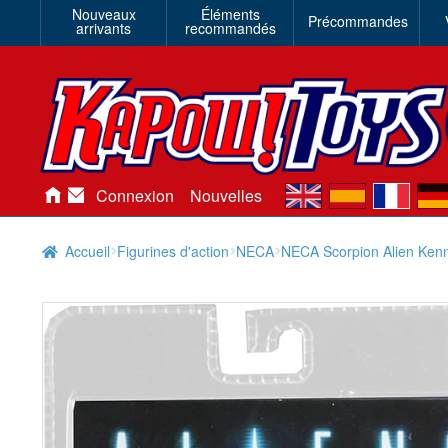
Nouveaux
Éléments
Précommandes
arrivants
recommandés
en
es
fr
de
Connexion
Nouvelles
Accueil
Figurines d'action
NECA
NECA Scorpion Alien Kenne