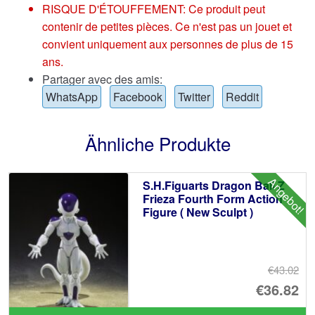
RISQUE D'ÉTOUFFEMENT: Ce produit peut
contenir de petites pièces. Ce n'est pas un jouet et
convient uniquement aux personnes de plus de 15
ans.
Partager avec des amis:
WhatsApp
Facebook
Twitter
Reddit
Ähnliche Produkte
Angebot!
S.H.Figuarts Dragon Ball Z
Frieza Fourth Form Action
Figure ( New Sculpt )
€43.02
Ur
€36.82
Pr
Ak