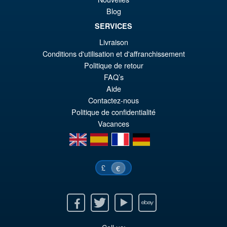
Blog
SERVICES
€86.05
Livraison
Ur
€77.39
Conditions d'utilisation et d'affranchissement
Politique de retour
Pr
Ak
VORBESTELLUNGEN
FAQ’s
wa
Pr
Aide
€8
ist
Contactez-nous
Politique de confidentialité
€7
Vacances
en
es
fr
de
£
€
Facebook
Twitter
Youtube
Ebay