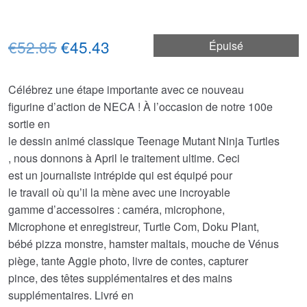
Le
Le
€52.85
€45.43
Épuisé
prix
prix
Célébrez une étape importante avec ce nouveau
initial
actuel
figurine d’action de NECA ! À l’occasion de notre 100e
était :
est :
sortie en
le dessin animé classique Teenage Mutant Ninja Turtles
€52.85.
€45.43.
, nous donnons à April le traitement ultime. Ceci
est un journaliste intrépide qui est équipé pour
le travail où qu’il la mène avec une incroyable
gamme d’accessoires : caméra, microphone,
Microphone et enregistreur, Turtle Com, Doku Plant,
bébé pizza monstre, hamster maltais, mouche de Vénus
piège, tante Aggie photo, livre de contes, capturer
pince, des têtes supplémentaires et des mains
supplémentaires. Livré en