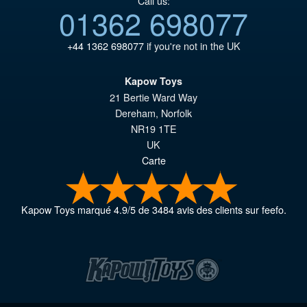
Call us:
01362 698077
+44 1362 698077
if you're not in the UK
Kapow Toys
21 Bertie Ward Way
Dereham
,
Norfolk
NR19 1TE
UK
Carte
Kapow Toys
marqué
4.9
/
5
de
3484
avis des clients sur feefo.