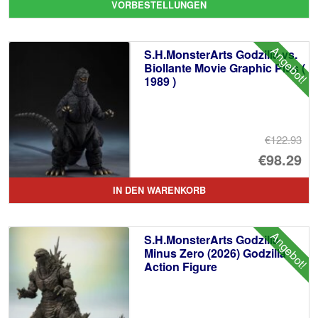
VORBESTELLUNGEN
wa
Pr
€4
ist
Angebot!
S.H.MonsterArts Godzilla vs.
€3
Biollante Movie Graphic Plus (
1989 )
€122.93
Ur
€98.29
Pr
Ak
IN DEN WARENKORB
wa
Pr
€1
ist
Angebot!
S.H.MonsterArts Godzilla
€9
Minus Zero (2026) Godzilla
Action Figure