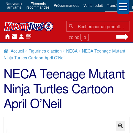
Nouveaux
Éléments
Précommandes
Vente réduit
Transformers
arrivants
recommandés
Chercher:
Chercher
€0.00
0
Accueil
Figurines d'action
NECA
NECA Teenage Mutant
Ninja Turtles Cartoon April O’Neil
NECA Teenage Mutant
Ninja Turtles Cartoon
April O’Neil