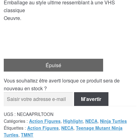
Emballage au style ultime ressemblant à une VHS
classique
Oeuvre.
Épuisé
Vous souhaitez être averti lorsque ce produit sera de
nouveau en stock ?
M’avertir
UGS :
NECAAPRILTOON
Catégories :
Action Figures
,
Highlight
,
NECA
,
Ninja Turtles
Étiquettes :
Action Figures
,
NECA
,
Teenage Mutant Ninja
Turtles
,
TMNT