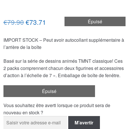
Le
Le
€79.90
€73.71
Épuisé
prix
prix
IMPORT STOCK – Peut avoir autocollant supplémentaire à
initial
actuel
l’arrière de la boîte
était :
est :
Basé sur la série de dessins animés TMNT classique! Ces
€79.90.
€73.71.
2 packs comprennent chacun deux figurines et accessoires
d’action à l’échelle de 7 ». Emballage de boîte de fenêtre.
Épuisé
Vous souhaitez être averti lorsque ce produit sera de
nouveau en stock ?
M’avertir