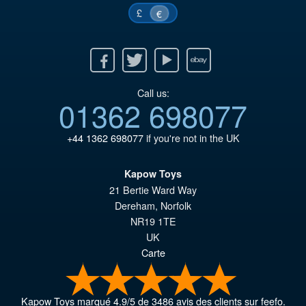
£
€
Facebook
Twitter
Youtube
Ebay
Call us:
01362 698077
+44 1362 698077
if you're not in the UK
Kapow Toys
21 Bertie Ward Way
Dereham
,
Norfolk
NR19 1TE
UK
Carte
Kapow Toys
marqué
4.9
/
5
de
3486
avis des clients sur feefo.