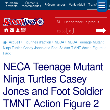
Nouveaux
Éléments
Précommandes
Vente réduit
Transformers
arrivants
recommandés
Chercher:
Chercher
€0.00
0
Accueil
Figurines d'action
NECA
NECA Teenage Mutant
Ninja Turtles Casey Jones and Foot Soldier TMNT Action Figure 2
Pack
NECA Teenage Mutant
Ninja Turtles Casey
Jones and Foot Soldier
TMNT Action Figure 2