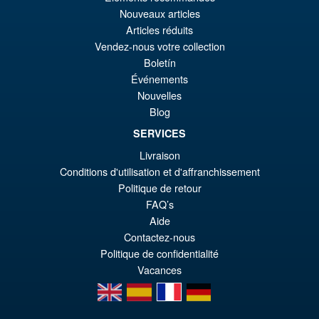
Le
€110.59
Nouveaux articles
pr
Le
Articles réduits
PRÉ COMMANDE
Vendez-nous votre collection
ini
pr
Boletín
éta
ac
Événements
Promo !
S.H.Figuarts One Piece Sir
€1
es
Nouvelles
Crocodile (Marineford) Action
Blog
Figure
€1
SERVICES
Livraison
€98.29
Conditions d'utilisation et d'affranchissement
Le
€86.00
Politique de retour
FAQ’s
pr
Le
PRÉ COMMANDE
Aide
ini
pr
Contactez-nous
éta
ac
Politique de confidentialité
Vacances
€9
es
en
es
fr
de
€8