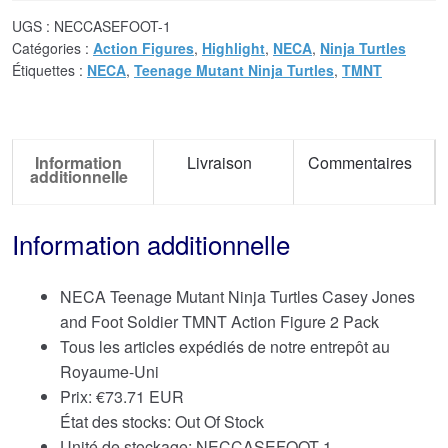
UGS :
NECCASEFOOT-1
Catégories :
Action Figures
,
Highlight
,
NECA
,
Ninja Turtles
Étiquettes :
NECA
,
Teenage Mutant Ninja Turtles
,
TMNT
Information
Livraison
Commentaires
additionnelle
Information additionnelle
NECA Teenage Mutant Ninja Turtles Casey Jones
and Foot Soldier TMNT Action Figure 2 Pack
Tous les articles expédiés de notre entrepôt au
Royaume-Uni
Prix:
€
73.71 EUR
État des stocks: Out Of Stock
Unité de stockage: NECCASEFOOT-1