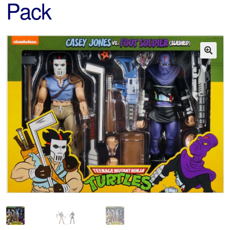
Pack
🔍