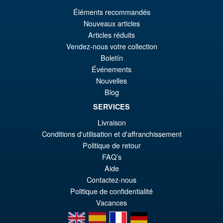
Éléments recommandés
€79.90
Nouveaux articles
Ur
€73.71
Articles réduits
Pr
Ak
Vendez-nous votre collection
VORBESTELLUNGEN
Boletín
wa
Pr
Événements
€7
ist
Nouvelles
Angebot!
S.H.MonsterArts Godzilla 2003
Blog
€7
Tokyo SOS Action Figure
SERVICES
Livraison
Conditions d'utilisation et d'affranchissement
Politique de retour
€110.64
FAQ’s
Ur
€92.15
Aide
Pr
Ak
Contactez-nous
VORBESTELLUNGEN
wa
Pr
Politique de confidentialité
Vacances
€1
ist
en
es
fr
de
€9