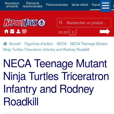
Nouveaux
Éléments
Précommandes
Vente réduit
Transformers
arrivants
recommandés
Chercher:
Chercher
€0.00
0
Accueil
Figurines d'action
NECA
NECA Teenage Mutant
Ninja Turtles Triceratron Infantry and Rodney Roadkill
NECA Teenage Mutant
Ninja Turtles Triceratron
Infantry and Rodney
Roadkill