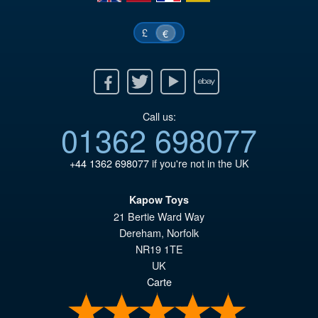
£
€
Facebook
Twitter
Youtube
Ebay
Call us:
01362 698077
+44 1362 698077
if you're not in the UK
Kapow Toys
21 Bertie Ward Way
Dereham
,
Norfolk
NR19 1TE
UK
Carte