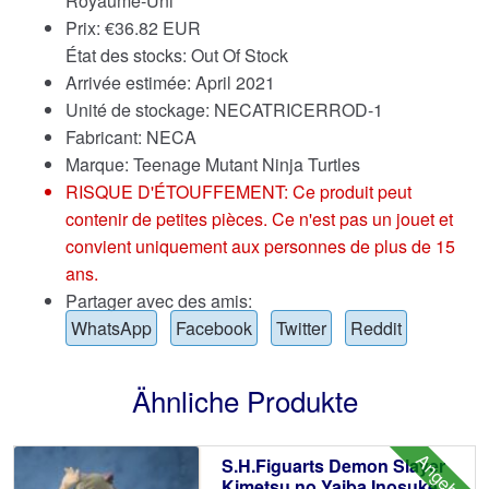
Royaume-Uni
Prix:
€
36.82 EUR
État des stocks: Out Of Stock
Arrivée estimée: April 2021
Unité de stockage: NECATRICERROD-1
Fabricant: NECA
Marque:
Teenage Mutant Ninja Turtles
RISQUE D'ÉTOUFFEMENT: Ce produit peut
contenir de petites pièces. Ce n'est pas un jouet et
convient uniquement aux personnes de plus de 15
ans.
Partager avec des amis:
WhatsApp
Facebook
Twitter
Reddit
Ähnliche Produkte
Angebot!
S.H.Figuarts Demon Slayer
Kimetsu no Yaiba Inosuke