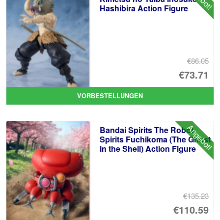
Hashibira Action Figure
€86.05
Ur
€73.71
Pr
Ak
VORBESTELLUNGEN
wa
Pr
€8
ist
Angebot!
Bandai Spirits The Robot
€7
Spirits Fuchikoma (The Ghost
in the Shell) Action Figure
€135.23
Ur
€110.59