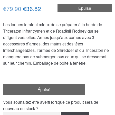
Le
Le
€79.90
€36.82
Épuisé
prix
prix
Les tortues feraient mieux de se préparer à la horde de
initial
actuel
Triceraton Infrantrymen et de Roadkill Rodney qui se
était :
est :
dirigent vers elles. Armés jusqu’aux cornes avec 3
accessoires d’armes, des mains et des têtes
€79.90.
€36.82.
interchangeables, l’armée de Shredder et du Tricératon ne
manquera pas de submerger tous ceux qui se dresseront
sur leur chemin. Emballage de boîte à fenêtre.
Épuisé
Vous souhaitez être averti lorsque ce produit sera de
nouveau en stock ?