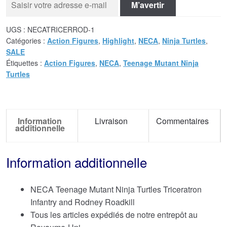
M’avertir
UGS :
NECATRICERROD-1
Catégories :
Action Figures
,
Highlight
,
NECA
,
Ninja Turtles
,
SALE
Étiquettes :
Action Figures
,
NECA
,
Teenage Mutant Ninja
Turtles
Information
Livraison
Commentaires
additionnelle
Information additionnelle
NECA Teenage Mutant Ninja Turtles Triceratron
Infantry and Rodney Roadkill
Tous les articles expédiés de notre entrepôt au