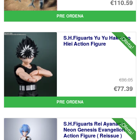
El
€110.59
pr
El
PRE ORDENA
or
pr
er
ac
S.H.Figuarts Yu Yu Hakusho
¡Oferta!
€1
es
Hiei Action Figure
€1
€86.05
El
€77.39
pr
El
PRE ORDENA
or
pr
er
ac
S.H.Figuarts Rei Ayanami
¡Oferta!
€8
es
Neon Genesis Evangelion
Action Figure ( Reissue )
€7