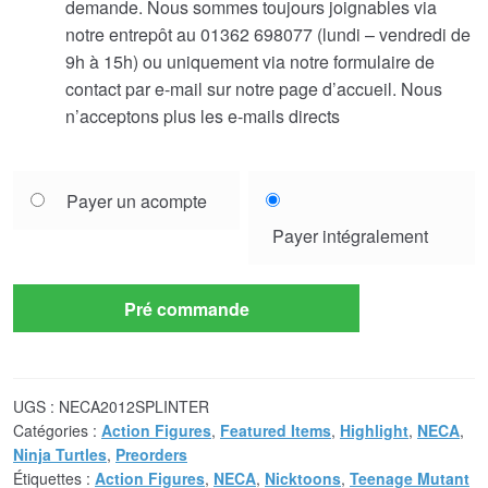
demande. Nous sommes toujours joignables via
notre entrepôt au 01362 698077 (lundi – vendredi de
9h à 15h) ou uniquement via notre formulaire de
contact par e-mail sur notre page d’accueil. Nous
n’acceptons plus les e-mails directs
Choose
Payer un acompte
your
Payer intégralement
payment
option
Pré commande
UGS :
NECA2012SPLINTER
Catégories :
Action Figures
,
Featured Items
,
Highlight
,
NECA
,
Ninja Turtles
,
Preorders
Étiquettes :
Action Figures
,
NECA
,
Nicktoons
,
Teenage Mutant