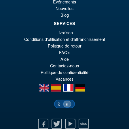
Événements
S.H. MonsterArts Godzilla Vs
¡Oferta!
€8
es
Nouvelles
Evangelion Test Type 01 G
Blog
Awakening Action Figure
€7
SERVICES
Livraison
€159.82
Conditions d'utilisation et d'affranchissement
El
€147.47
Politique de retour
FAQ’s
pr
El
Aide
PRE ORDENA
or
pr
Contactez-nous
Politique de confidentialité
er
ac
Vacances
€1
es
en
es
fr
de
€1
£
€
Facebook
Twitter
Youtube
Ebay