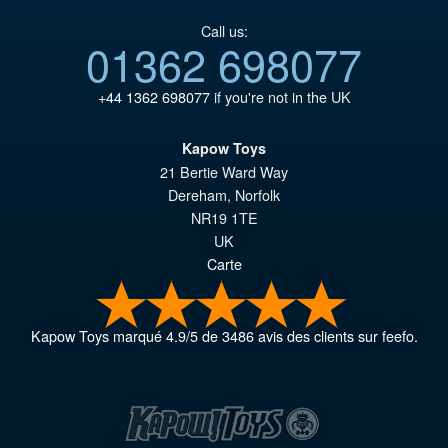
Call us:
01362 698077
+44 1362 698077
if you're not in the UK
Kapow Toys
21 Bertie Ward Way
Dereham
,
Norfolk
NR19 1TE
UK
Carte
Kapow Toys
marqué
4.9
/
5
de
3486
avis des clients sur feefo.