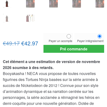
Choose
Payer un acompte
Payer intégralement
Le
Le
your
€49.17
€42.97
payment
Pré commande
prix
prix
option
initial
actuel
Cet élément a une estimation de version de novembre
2026 soumise à des retards.
était :
est :
Booyakasha ! NECA vous propose de toutes nouvelles
€49.17.
€42.97.
figurines des Tortues Ninja basées sur la série animée à
succès de Nickelodeon de 2012 ! Connue pour son style
d’animation dynamique et sa narration centrée sur les
personnages, la série acclamée a réimaginé les héros en
demi-coquille pour une nouvelle génération. Dotée de